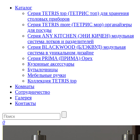
Каталог
Серия TETRIS top (ТЕТРИС топ) для хранения
столовых приборов
Серия TETRIS more (ТЕТРИС мор) органайзеры
для посуды
Серия ANY KITCHEN (ЭНИ КИЧЕН) модульная
система лотков и разделителей
Серия BLACKWOOD (БЛЭКВУД) модульная
система в уникальном дизайне
Серия PRIMA (ПРИМА) Орех
Кухонные аксессуары
Бутылочницы
Мебельные ручки
Коллекция TETRIS top
Комнаты
Сотрудничество
Галерея
Контакты
0