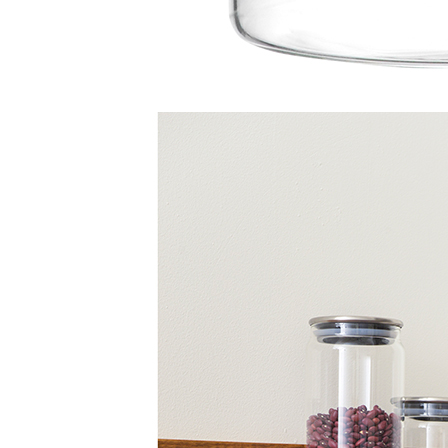
990 ₽
Упаковать в подарочную упаковку
В корзину
Купить в 1 клик
Артикул: KW-SS-SJ-GLS-900
Стеклянная баночка для хранения 900 мл со стальной
крышкой
Описание
Стеклянная баночка объемом 900 мл предназначена для
удобного хранения специй, ароматных трав, приправ и
других сыпучих продуктов. Благодаря прозрачному стеклу
содержимое хорошо просматривается, что позволяет быстро
найти нужную специю и контролировать ее количество.
Надежная крышка-дозатор из нержавеющей стали
обеспечивает плотное закрытие, помогая сохранить свежесть,
аромат и вкусовые качества продуктов. Компактная форма