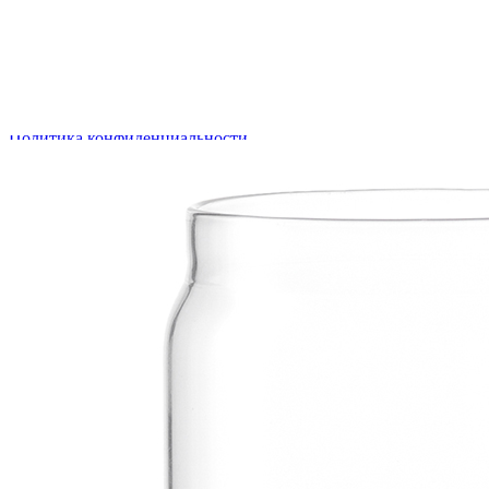
Уход
Баночку можно мыть в посудомоечной машине.
Информация
Юридическая информация
Политика конфиденциальности
©2020 - 2026 «ONLY-WOOD»
Мы в соцсетях: