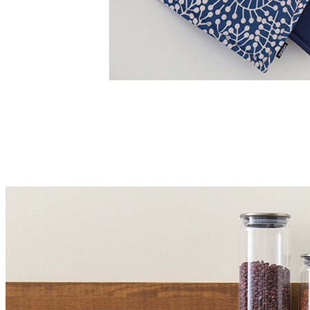
Материалы
Материал банки: прозрачное стекло
Материал крышки: нержавеющая сталь, силикон
Объем
900 мл
Комплектация
В комплект входит:
Стеклянная баночка для хранения со стальной крышкой
— 1 шт.
Преимущества