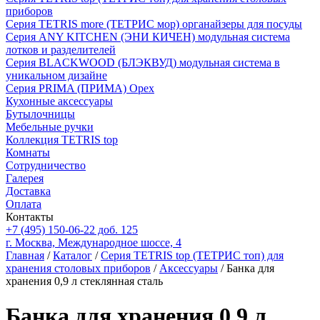
приборов
Серия TETRIS more (ТЕТРИС мор) органайзеры для посуды
Серия ANY KITCHEN (ЭНИ КИЧЕН) модульная система
лотков и разделителей
Серия BLACKWOOD (БЛЭКВУД) модульная система в
уникальном дизайне
Серия PRIMA (ПРИМА) Орех
Кухонные аксессуары
Бутылочницы
Мебельные ручки
Коллекция TETRIS top
Комнаты
Сотрудничество
Галерея
Доставка
Оплата
Контакты
+7 (495) 150-06-22 доб. 125
г. Москва, Международное шоссе, 4
Главная
/
Каталог
/
Серия TETRIS top (ТЕТРИС топ) для
хранения столовых приборов
/
Аксессуары
/ Банка для
хранения 0,9 л стеклянная сталь
Банка для хранения 0,9 л