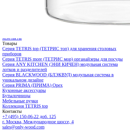
О нас
Доставка
Оплата
Прайс - лист
Контакты
Товары
Серия TETRIS top (ТЕТРИС топ) для хранения столовых
приборов
Серия TETRIS more (ТЕТРИС мор) органайзеры для посуды
Серия ANY KITCHEN (ЭНИ КИЧЕН) модульная система
лотков и разделителей
Серия BLACKWOOD (БЛЭКВУД) модульная система в
уникальном дизайне
Серия PRIMA (ПРИМА) Орех
Кухонные аксессуары
Бутылочницы
Мебельные ручки
Коллекция TETRIS top
Контакты
+7 (495) 150-06-22 доб. 125
г. Москва, Международное шоссе, 4
sales@only-wood.com