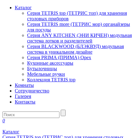
Каталог
Серия TETRIS top (ТЕТРИС топ) для хранения
столовых приборов
Серия TETRIS more (ТЕТРИС мор) органайзеры
для посуды
Серия ANY KITCHEN (ЭНИ КИЧЕН) модульная
система лотков и разделителей
Серия BLACKWOOD (БЛЭКВУД) модульная
система в уникальном дизайне
Серия PRIMA (ПРИМА) Орех
Кухонные аксессуары
Бутылочницы
Мебельные ручки
Коллекция TETRIS top
Комнаты
Сотрудничество
Галерея
Контакты
0
Каталог
Серия TETRIS top (ТЕТРИС топ) для хранения столовых