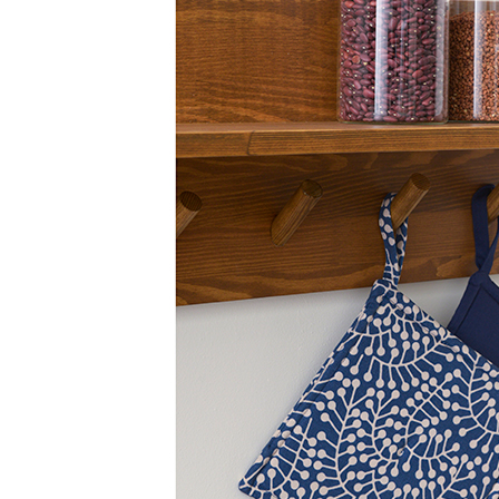
позволяет использовать баночку как во время приготовления
пищи, так и для красивой сервировки стола.
Баночка отлично подходит для хранения в выдвижных
ящиках, кухонных шкафах и на открытых полках, а также
совместима с держателями, лотками и органайзерами для
специй TETRIS и системами хранения Blum.
Описание товара
Стеклянная баночка для хранения специй, пряностей,
трав и сыпучих продуктов.
Подходит для использования в кухонных ящиках,
шкафах и на открытых полках.
Совместима с держателями для специй Blum и TETRIS.
Может использоваться вместе с лотками и
органайзерами TETRIS.
Размеры
9 х 16 х 9 см