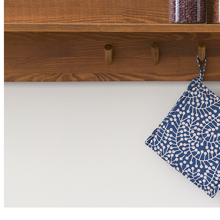
• Прозрачное стекло позволяет быстро определить
содержимое и контролировать количество продукта.
• Плотно закрывающаяся крышка из нержавеющей стали
помогает сохранить свежесть, аромат и вкусовые качества
специй.
• Подходит для хранения различных приправ, сушеных трав и
других сыпучих продуктов.
• Компактные размеры позволяют рационально использовать
пространство кухонных ящиков и шкафов.
• Совместима с системами хранения специй TETRIS и Blum.
• Универсальный лаконичный дизайн гармонично
вписывается в интерьер современной кухни.
• Изготовлена из качественных материалов, рассчитанных на
длительное ежедневное использование.