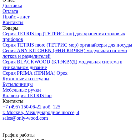
Доставка
Оплата
Прайс - лист
Контакты
Товары
Серия TETRIS top (ТЕТРИС топ) для хранения столовых
приборов
Серия TETRIS more (ТЕТРИС мор) органайзеры для посуды
Серия ANY KITCHEN (ЭНИ КИЧЕН) модульная система
лотков и разделителей
Серия BLACKWOOD (БЛЭКВУД) модульная система в
уникальном дизайне
Серия PRIMA (ПРИМА) Орех
Кухонные аксессуары
Бутылочницы
Мебельные ручки
Коллекция TETRIS top
Контакты
+7 (495) 150-06-22 доб. 125
г. Москва, Международное шоссе, 4
sales@only-wood.com
График работы