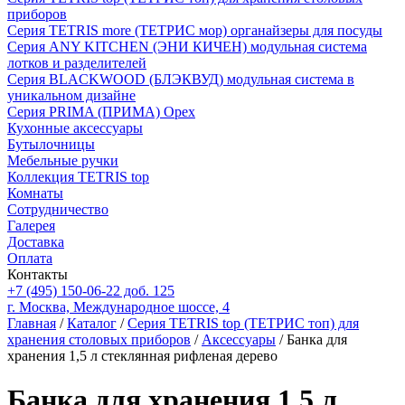
приборов
Серия TETRIS more (ТЕТРИС мор) органайзеры для посуды
Серия ANY KITCHEN (ЭНИ КИЧЕН) модульная система
лотков и разделителей
Серия BLACKWOOD (БЛЭКВУД) модульная система в
уникальном дизайне
Серия PRIMA (ПРИМА) Орех
Кухонные аксессуары
Бутылочницы
Мебельные ручки
Коллекция TETRIS top
Комнаты
Сотрудничество
Галерея
Доставка
Оплата
Контакты
+7 (495) 150-06-22 доб. 125
г. Москва, Международное шоссе, 4
Главная
/
Каталог
/
Серия TETRIS top (ТЕТРИС топ) для
хранения столовых приборов
/
Аксессуары
/ Банка для
хранения 1,5 л стеклянная рифленая дерево
Банка для хранения 1,5 л