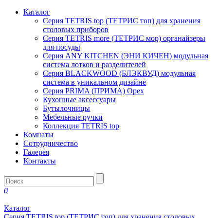
Каталог
Серия TETRIS top (ТЕТРИС топ) для хранения
столовых приборов
Серия TETRIS more (ТЕТРИС мор) органайзеры
для посуды
Серия ANY KITCHEN (ЭНИ КИЧЕН) модульная
система лотков и разделителей
Серия BLACKWOOD (БЛЭКВУД) модульная
система в уникальном дизайне
Серия PRIMA (ПРИМА) Орех
Кухонные аксессуары
Бутылочницы
Мебельные ручки
Коллекция TETRIS top
Комнаты
Сотрудничество
Галерея
Контакты
0
Каталог
Серия TETRIS top (ТЕТРИС топ) для хранения столовых