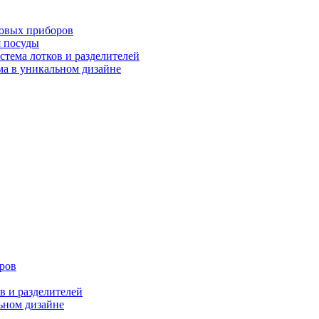
ловых приборов
я посуды
ема лотков и разделителей
 в уникальном дизайне
ров
 и разделителей
ном дизайне