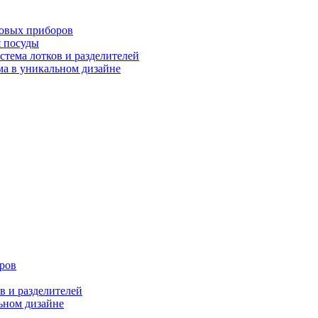
ловых приборов
я посуды
ема лотков и разделителей
 в уникальном дизайне
ров
 и разделителей
ном дизайне