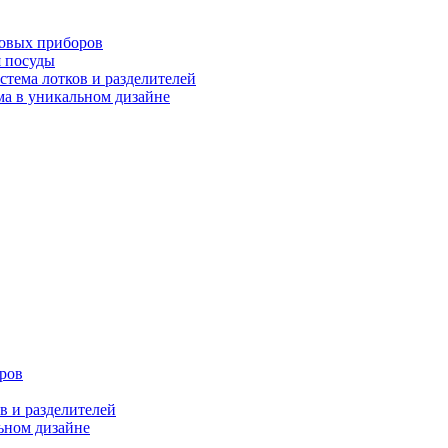
ловых приборов
я посуды
ема лотков и разделителей
 в уникальном дизайне
ров
 и разделителей
ном дизайне