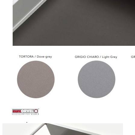
организации пространства и защиты мебели.
Описание товара
Противоскользящий коврик для ящиков и полок.
Подходит для использования на кухне и в других
помещениях дома.
Легко подрезается под необходимые размеры.
Совместим с большинством видов ящиков и полок.
Обеспечивает надежную фиксацию предметов и
предотвращает их скольжение.
Помогает снизить шум при открытии и закрытии
ящиков.
Защищает поверхность мебели от износа и мелких
повреждений.
Размеры
Размер листа: 1000 × 480 мм
Ширина: 480 мм
Толщина: 1,5 мм