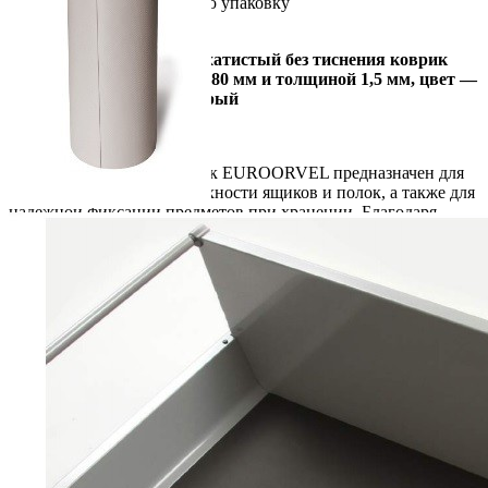
Упаковать в подарочную упаковку
В корзину
Купить в 1 клик
Противоскользящий бархатистый без тиснения коврик
EUROORVEL шириной 480 мм и толщиной 1,5 мм, цвет —
бежевый/серый/темно-серый
Описание
Противоскользящий коврик EUROORVEL предназначен для
защиты внутренней поверхности ящиков и полок, а также для
надежной фиксации предметов при хранении. Благодаря
текстурированной поверхности коврик предотвращает
скольжение содержимого, снижает уровень шума при
открывании и закрывании ящиков и помогает сохранить их
аккуратный внешний вид.
Изделие изготовлено из безопасных материалов, которые
подходят для использования на кухне и в жилых помещениях.
Коврик отличается высокой гибкостью и прочностью, легко
подрезается под необходимые размеры и подходит для
большинства видов полок и выдвижных ящиков.
Премиальное качество исполнения, отличные
противоскользящие свойства и современный внешний вид
делают коврик STRONG практичным решением для