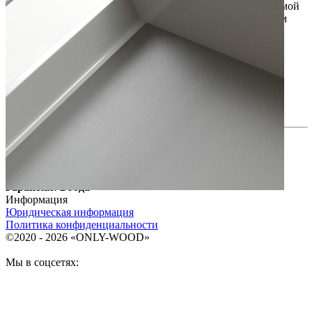
изделие будет отрезано от рулона одним куском необходимой
длины. Это позволяет выполнить раскрой с минимальным
количеством обрезков или полностью избежать их.
Длина рулона: 20 м.
Предусмотрена специальная цена при покупке полного
рулона.
Сделано в Италии
Гарантия: 2 года
Информация
Юридическая информация
Политика конфиденциальности
©2020 - 2026 «ONLY-WOOD»
Мы в соцсетях: