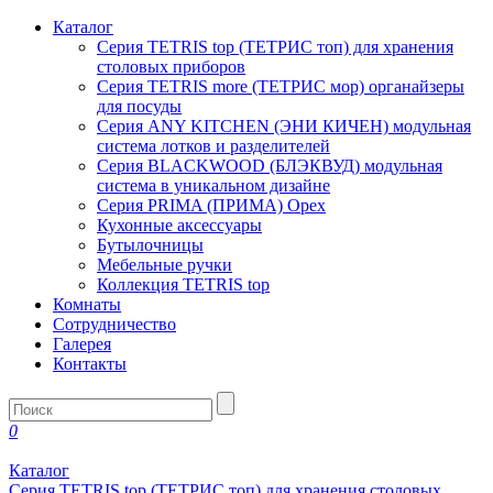
Каталог
Серия TETRIS top (ТЕТРИС топ) для хранения
столовых приборов
Серия TETRIS more (ТЕТРИС мор) органайзеры
для посуды
Серия ANY KITCHEN (ЭНИ КИЧЕН) модульная
система лотков и разделителей
Серия BLACKWOOD (БЛЭКВУД) модульная
система в уникальном дизайне
Серия PRIMA (ПРИМА) Орех
Кухонные аксессуары
Бутылочницы
Мебельные ручки
Коллекция TETRIS top
Комнаты
Сотрудничество
Галерея
Контакты
0
Каталог
Серия TETRIS top (ТЕТРИС топ) для хранения столовых