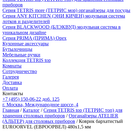
приборов
Серия TETRIS more (ТЕТРИС мор) органайзеры для посуды
Серия ANY KITCHEN (ЭНИ КИЧЕН) модульная система
лотков и разделителей
Серия BLACKWOOD (БЛЭКВУД) модульная система в
уникальном дизайне
Серия PRIMA (ПРИМА) Орех
Кухонные аксессуары
Бутылочницы
Мебельные ручки
Коллекция TETRIS top
Комнаты
Сотрудничество
Галерея
Доставка
Оплата
Контакты
+7 (495) 150-06-22 доб. 125
г. Москва, Международное шоссе, 4
Главная
/
Каталог
/
Серия TETRIS top (ТЕТРИС топ) для
хранения столовых приборов
/
Органайзеры ATELIER
(АЛЬТЕР) для столовых приборов
/ Коврик бархатистый
EUROORVEL (ЕВРООРВЕЛ) 480х1,5 мм