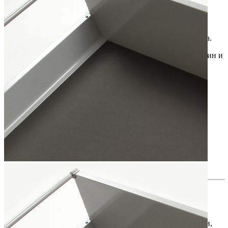
• Высокое качество материала SUPERGRIP обеспечивает
превосходные противоскользящие свойства.
• Текстурированная поверхность надежно удерживает
предметы и предотвращает их перемещение внутри ящика.
• Защищает поверхность ящиков и полок от износа, царапин и
других мелких повреждений.
• Снижает уровень шума при открытии и закрытии
выдвижных ящиков.
• Гибкий и прочный материал легко подрезается под
необходимые размеры и удобен в использовании.
• Современный внешний вид и премиальное качество
исполнения делают коврик практичным дополнением к
любым системам хранения.
Дополнительная информация
При заказе коврика длиной более 1 метра, по возможности,