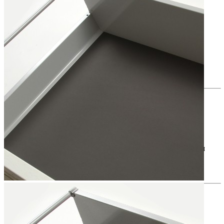
Коврик продается кратно одному погонному метру.
Материалы
Материал: высококачественный полистирол с
покрытием TPE
Цвет: бежевый/серый/темно-серый
Комплектация
В комплект входит:
Противоскользящий коврик EUROORVEL размером
1000 × 480 мм — 1 шт.
Преимущества