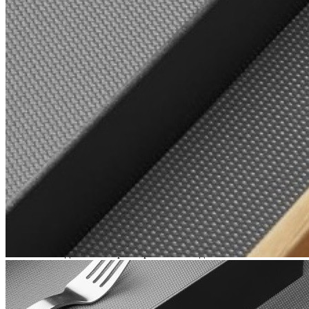
Преимущества
• Высокое качество материала SUPERGRIP обеспечивает
превосходные противоскользящие свойства.
• Текстурированная поверхность надежно удерживает
предметы и предотвращает их перемещение внутри ящика.
• Защищает поверхность ящиков и полок от износа, царапин и
других мелких повреждений.
• Снижает уровень шума при открытии и закрытии
выдвижных ящиков.
• Гибкий и прочный материал легко подрезается под
необходимые размеры и удобен в использовании.
• Современный внешний вид и премиальное качество
исполнения делают коврик практичным дополнением к
любым системам хранения.