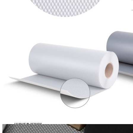
большинства видов полок и выдвижных ящиков.
Премиальное качество исполнения, отличные
противоскользящие свойства и современный внешний вид
делают коврик STRONG практичным решением для
организации пространства и защиты мебели.
Описание товара
Противоскользящий коврик для ящиков и полок.
Подходит для использования на кухне и в других
помещениях дома.
Легко подрезается под необходимые размеры.
Совместим с большинством видов ящиков и полок.
Обеспечивает надежную фиксацию предметов и
предотвращает их скольжение.
Помогает снизить шум при открытии и закрытии
ящиков.
Защищает поверхность мебели от износа и мелких
повреждений.