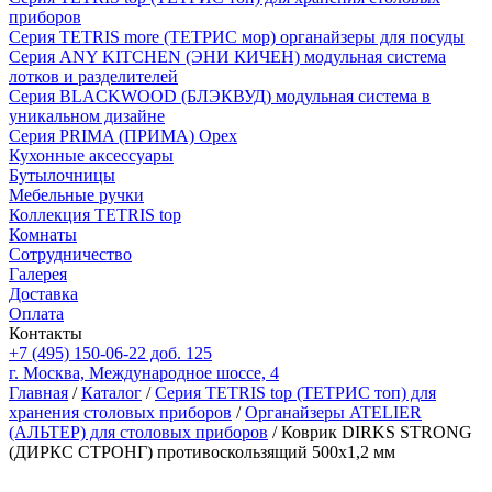
приборов
Серия TETRIS more (ТЕТРИС мор) органайзеры для посуды
Серия ANY KITCHEN (ЭНИ КИЧЕН) модульная система
лотков и разделителей
Серия BLACKWOOD (БЛЭКВУД) модульная система в
уникальном дизайне
Серия PRIMA (ПРИМА) Орех
Кухонные аксессуары
Бутылочницы
Мебельные ручки
Коллекция TETRIS top
Комнаты
Сотрудничество
Галерея
Доставка
Оплата
Контакты
+7 (495) 150-06-22 доб. 125
г. Москва, Международное шоссе, 4
Главная
/
Каталог
/
Серия TETRIS top (ТЕТРИС топ) для
хранения столовых приборов
/
Органайзеры ATELIER
(АЛЬТЕР) для столовых приборов
/ Коврик DIRKS STRONG
(ДИРКС СТРОНГ) противоскользящий 500х1,2 мм