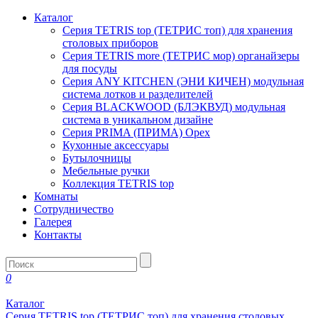
Каталог
Серия TETRIS top (ТЕТРИС топ) для хранения
столовых приборов
Серия TETRIS more (ТЕТРИС мор) органайзеры
для посуды
Серия ANY KITCHEN (ЭНИ КИЧЕН) модульная
система лотков и разделителей
Серия BLACKWOOD (БЛЭКВУД) модульная
система в уникальном дизайне
Серия PRIMA (ПРИМА) Орех
Кухонные аксессуары
Бутылочницы
Мебельные ручки
Коллекция TETRIS top
Комнаты
Сотрудничество
Галерея
Контакты
0
Каталог
Серия TETRIS top (ТЕТРИС топ) для хранения столовых