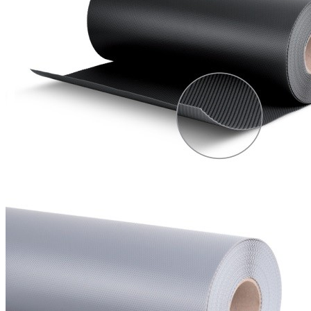
О нас
Доставка
Оплата
Прайс - лист
Контакты
Товары
Серия TETRIS top (ТЕТРИС топ) для хранения столовых