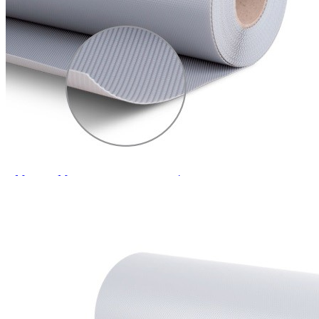
приборов
Серия TETRIS more (ТЕТРИС мор) органайзеры для посуды
Серия ANY KITCHEN (ЭНИ КИЧЕН) модульная система
лотков и разделителей
Серия BLACKWOOD (БЛЭКВУД) модульная система в
уникальном дизайне
Серия PRIMA (ПРИМА) Орех
Кухонные аксессуары
Бутылочницы
Мебельные ручки
Коллекция TETRIS top
Контакты
+7 (495) 150-06-22 доб. 125
г. Москва, Международное шоссе, 4
sales@only-wood.com
График работы
Пн-Пт: 09:00 - 18:00
Наверх