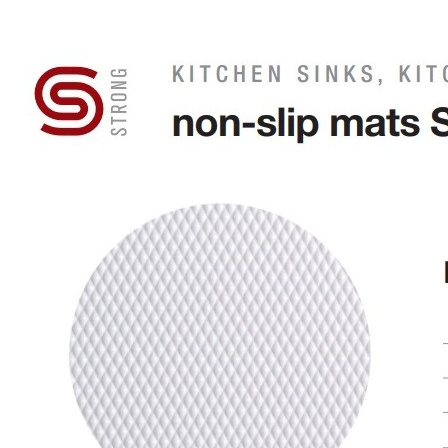
490 ₽
Цвет
Антрацит
Белый
Серый
Черный
Упаковать в подарочную упаковку
В корзину
Купить в 1 клик
Противоскользящий текстурный коврик STRONG
шириной 500 мм и толщиной 1,2 мм, цвет — антрацит
Описание
Противоскользящий коврик STRONG предназначен для
защиты внутренней поверхности ящиков и полок, а также для
надежной фиксации предметов при хранении. Благодаря
текстурированной поверхности коврик предотвращает
скольжение содержимого, снижает уровень шума при
открывании и закрывании ящиков и помогает сохранить их
аккуратный внешний вид.
Изделие изготовлено из безопасных материалов, которые
подходят для использования на кухне и в жилых помещениях.
Коврик отличается высокой гибкостью и прочностью, легко
подрезается под необходимые размеры и подходит для