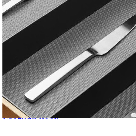
Дополнительная информация
При заказе коврика длиной более 1 метра, по возможности,
изделие будет отрезано от рулона одним куском необходимой
длины. Это позволяет выполнить раскрой с минимальным
количеством обрезков или полностью избежать их.
Длина рулона: 20 м.
Предусмотрена специальная цена при покупке полного
рулона.
Сделано в Германии
Гарантия: 2 года
Информация
Юридическая информация
Политика конфиденциальности
©2020 - 2026 «ONLY-WOOD»