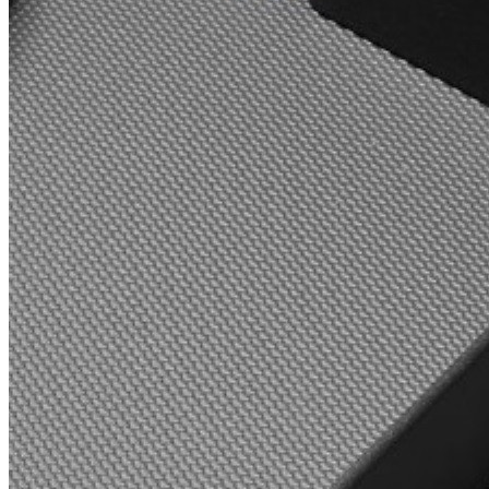
Размеры
Размер листа: 1000 × 500 мм
Ширина: 500 мм
Толщина: 1,2 мм
Коврик продается кратно одному погонному метру.
Материалы
Материал: высококачественный полистирол с
покрытием TPE
Цвет: антрацит
Комплектация
В комплект входит:
Противоскользящий коврик STRONG размером 1000 ×
500 мм — 1 шт.