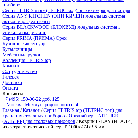
приборов
Серия TETRIS more (ТЕТРИС мор) органайзеры для посуды
Серия ANY KITCHEN (ЭНИ КИЧЕН) модульная система
лотков и разделителей
Серия BLACKWOOD (БЛЭКВУД) модульная система в
уникальном дизайне
Серия PRIMA (ПРИМА) Орех
Кухонные аксессуары
Бутылочницы
Мебельные ручки
Коллекция TETRIS top
Комнаты
Сотрудничество
Галерея
Доставка
Оплата
Контакты
+7 (495) 150-06-22 доб. 125
г. Москва, Международное шоссе, 4
Главная
/
Каталог
/
Серия TETRIS top (ТЕТРИС топ) для
хранения столовых приборов
/
Органайзеры ATELIER
(АЛЬТЕР) для столовых приборов
/ Коврик INLAY (ИТАЛИ)
из фетра синтетический серый 1000х474х3,5 мм