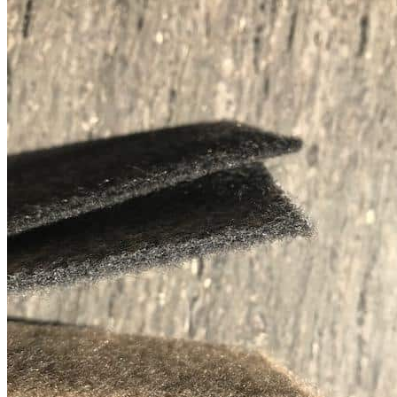
Преимущества
• Высокое качество материала SUPERGRIP обеспечивает
превосходные противоскользящие свойства.
• Текстурированная поверхность надежно удерживает
предметы и предотвращает их перемещение внутри ящика.
• Защищает поверхность ящиков и полок от износа, царапин и
других мелких повреждений.
• Снижает уровень шума при открытии и закрытии
выдвижных ящиков.
• Гибкий и прочный материал легко подрезается под
необходимые размеры и удобен в использовании.
• Современный внешний вид и премиальное качество
исполнения делают коврик практичным дополнением к
любым системам хранения.
Дополнительная информация