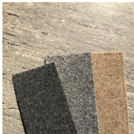
3 600 ₽
Упаковать в подарочную упаковку
В корзину
Купить в 1 клик
Артикул: 230025010
Противоскользящий премиальный из синтетического
фетра коврик INLAY шириной 474 мм и толщиной 3,5 мм,
цвет — серый
Описание
Противоскользящий коврик INLAY предназначен для защиты
внутренней поверхности ящиков и полок, а также для
надежной фиксации предметов при хранении. Благодаря
текстурированной поверхности коврик предотвращает
скольжение содержимого, снижает уровень шума при
открывании и закрывании ящиков и помогает сохранить их
аккуратный внешний вид.
Изделие изготовлено из безопасных материалов, которые
подходят для использования на кухне и в жилых помещениях.
Коврик отличается высокой гибкостью и прочностью, легко
подрезается под необходимые размеры и подходит для
большинства видов полок и выдвижных ящиков.