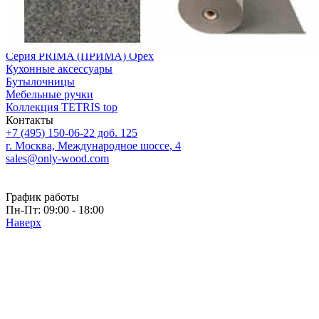
Серия ANY KITCHEN (ЭНИ КИЧЕН) модульная система
лотков и разделителей
Серия BLACKWOOD (БЛЭКВУД) модульная система в
уникальном дизайне
Серия PRIMA (ПРИМА) Орех
Кухонные аксессуары
Бутылочницы
Мебельные ручки
Коллекция TETRIS top
Контакты
+7 (495) 150-06-22 доб. 125
г. Москва, Международное шоссе, 4
sales@only-wood.com
График работы
Пн-Пт: 09:00 - 18:00
Наверх