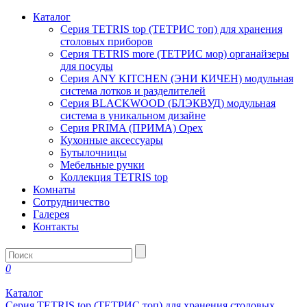
Каталог
Серия TETRIS top (ТЕТРИС топ) для хранения
столовых приборов
Серия TETRIS more (ТЕТРИС мор) органайзеры
для посуды
Серия ANY KITCHEN (ЭНИ КИЧЕН) модульная
система лотков и разделителей
Серия BLACKWOOD (БЛЭКВУД) модульная
система в уникальном дизайне
Серия PRIMA (ПРИМА) Орех
Кухонные аксессуары
Бутылочницы
Мебельные ручки
Коллекция TETRIS top
Комнаты
Сотрудничество
Галерея
Контакты
0
Каталог
Серия TETRIS top (ТЕТРИС топ) для хранения столовых