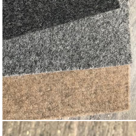
Размер листа: 1000 × 474 мм
Ширина: 474 мм
Толщина: 3,5 мм
Коврик продается кратно одному погонному метру.
Материалы
Материал: 100% полиэстер
Цвет: серый
Комплектация
В комплект входит:
Противоскользящий коврик INLAY размером 1000 × 474
мм — 1 шт.