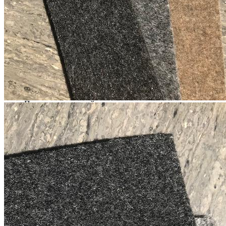
Премиальное качество исполнения, отличные
противоскользящие свойства и современный внешний вид
делают коврик STRONG практичным решением для
организации пространства и защиты мебели.
Описание товара
Противоскользящий коврик для ящиков и полок.
Подходит для использования на кухне и в других
помещениях дома.
Легко подрезается под необходимые размеры.
Совместим с большинством видов ящиков и полок.
Обеспечивает надежную фиксацию предметов и
предотвращает их скольжение.
Помогает снизить шум при открытии и закрытии
ящиков.
Защищает поверхность мебели от износа и мелких
повреждений.
Размеры