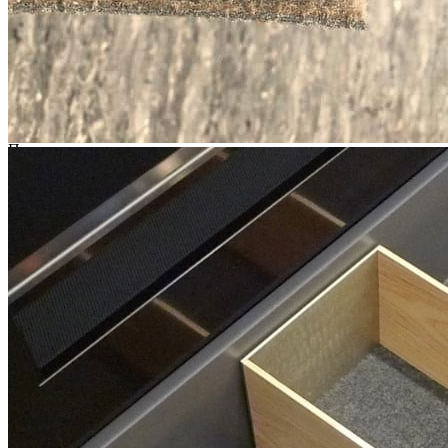
При заказе коврика длиной более 1 метра, по возможности,
изделие будет отрезано от рулона одним куском необходимой
длины. Это позволяет выполнить раскрой с минимальным
количеством обрезков или полностью избежать их.
Длина рулона: 38 м.
Предусмотрена специальная цена при покупке полного
рулона.
Сделано в Швеции
Гарантия: 2 года
Информация
Юридическая информация
Политика конфиденциальности
©2020 - 2026 «ONLY-WOOD»
Мы в соцсетях: