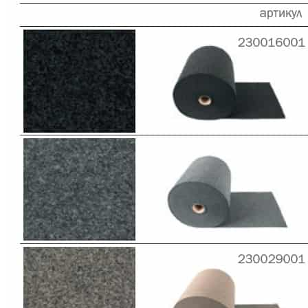
О нас
Доставка
Оплата
Прайс - лист
Контакты
Товары
Серия TETRIS top (ТЕТРИС топ) для хранения столовых
приборов
Серия TETRIS more (ТЕТРИС мор) органайзеры для посуды