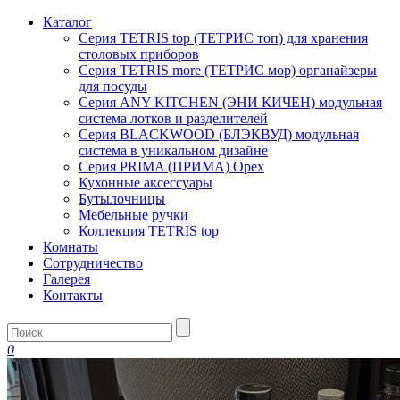
Каталог
Серия TETRIS top (ТЕТРИС топ) для хранения
столовых приборов
Серия TETRIS more (ТЕТРИС мор) органайзеры
для посуды
Серия ANY KITCHEN (ЭНИ КИЧЕН) модульная
система лотков и разделителей
Серия BLACKWOOD (БЛЭКВУД) модульная
система в уникальном дизайне
Серия PRIMA (ПРИМА) Орех
Кухонные аксессуары
Бутылочницы
Мебельные ручки
Коллекция TETRIS top
Комнаты
Сотрудничество
Галерея
Контакты
0