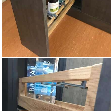
10 500 ₽
Крепление
Левое
Правое
Упаковать в подарочную упаковку
В корзину
Купить в 1 клик
Двухуровневая бутылочница TETRIS из массива дуба с
рейлингом для шкафа шириной 150 мм
Описание
Двухуровневая бутылочница TETRIS предназначена для