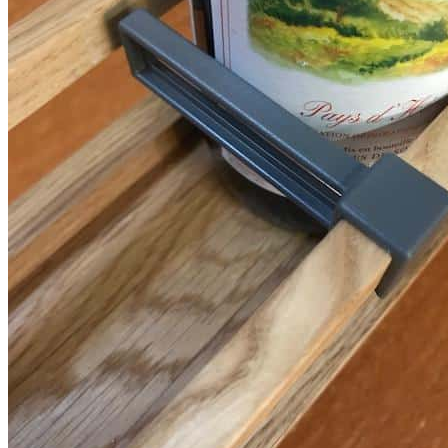
уникальном дизайне
Серия PRIMA (ПРИМА) Орех
Кухонные аксессуары
Бутылочницы
Мебельные ручки
Коллекция TETRIS top
Контакты
+7 (495) 150-06-22 доб. 125
г. Москва, Международное шоссе, 4
sales@only-wood.com
График работы
Пн-Пт: 09:00 - 18:00
Наверх