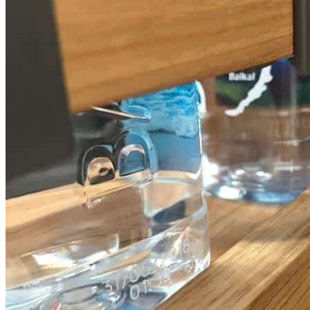
Корзина изготовлена вручную в России.
Направляющие произведены в Австрии.
Сделано вручную в России
Обратите внимание:
это эксклюзивное изделие
премиального качества по привлекательной цене на
российском рынке.
Информация
Юридическая информация
Политика конфиденциальности
©2020 - 2026 «ONLY-WOOD»
Мы в соцсетях: