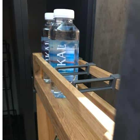
Двухуровневая бутылочница для шкафа шириной от 150
мм.
Подходит для установки с левой или правой стороны
корпуса.
Оснащена направляющими полного выдвижения
TANDEM Blum с доводчиком.
Обеспечивает плавное скольжение и мягкое закрывание.
Крепится к боковой стенке шкафа.
Предназначена для хранения бутылок, банок и
различных кухонных принадлежностей.
Размеры
Размер корзины: 110 × 450 × 450 мм
Минимальный размер проема: 115 × 480 × 460 мм
Характеристики
Ширина шкафа: от 150 мм
Выдвижение: полное с доводчиком
Допустимая нагрузка: до 30 кг
Материалы
Материал корзины: натуральный массив дуба
Покрытие: натуральное масло