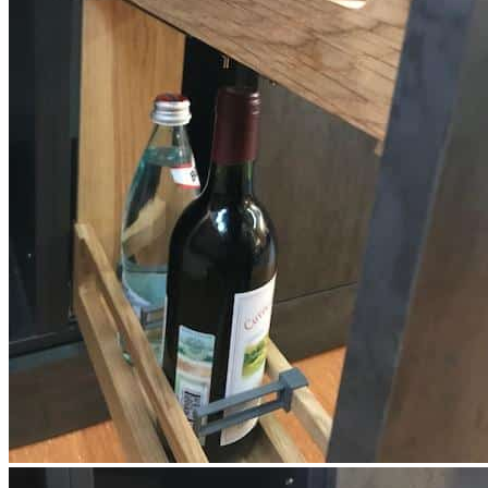
удобного хранения бутылок, банок, упаковок с продуктами и
различных кухонных принадлежностей. Конструкция
разработана для установки в шкаф шириной от 150 мм и
оснащена надежными направляющими полного выдвижения
TANDEM от Blum с доводчиком, обеспечивающими плавный
ход и комфортное закрывание.
Бутылочница выпускается в левостороннем и
правостороннем исполнении с боковым креплением к стенке
шкафа. Корзина изготовлена вручную из натурального
массива дуба и покрыта натуральным маслом, которое
подчеркивает естественную текстуру древесины и защищает
поверхность от повседневных воздействий.
Изделие сочетает в себе функциональность, долговечность и
премиальный внешний вид, позволяя рационально
использовать внутреннее пространство кухни и поддерживать
порядок.
Описание товара