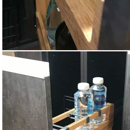
Корзина изготовлена вручную.
Комплектация
В комплект входит:
Двухуровневая деревянная корзина — 1 шт.
Направляющие полного выдвижения TANDEM Blum с
доводчиком (левые или правые) с нагрузкой до 30 кг —
2 шт.
Важно! Разделители пластиковые на релинг в комплект не
входят, покупаются отдельно
Преимущества
• Изготовлена вручную из 100% натурального массива дуба.