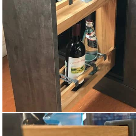
• Позволяет удобно и аккуратно организовать хранение
бутылок, продуктов и кухонных принадлежностей.
• Направляющие TANDEM Blum обеспечивают плавное
выдвижение и мягкое бесшумное закрывание.
• Полное выдвижение обеспечивает удобный доступ ко всему
содержимому корзины.
• Натуральное масляное покрытие подчеркивает
выразительную текстуру древесины и защищает поверхность
изделия.
• Надежная конструкция выдерживает нагрузку до 30 кг.
• Бутылочница гармонично сочетается с современными
кухонными интерьерами и особенно понравится ценителям
натуральных материалов.
Производство