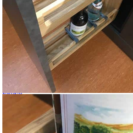
О нас
Доставка
Оплата
Прайс - лист
Контакты
Товары
Серия TETRIS top (ТЕТРИС топ) для хранения столовых
приборов
Серия TETRIS more (ТЕТРИС мор) органайзеры для посуды
Серия ANY KITCHEN (ЭНИ КИЧЕН) модульная система
лотков и разделителей
Серия BLACKWOOD (БЛЭКВУД) модульная система в