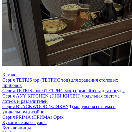
Каталог
Серия TETRIS top (ТЕТРИС топ) для хранения столовых
приборов
Серия TETRIS more (ТЕТРИС мор) органайзеры для посуды
Серия ANY KITCHEN (ЭНИ КИЧЕН) модульная система
лотков и разделителей
Серия BLACKWOOD (БЛЭКВУД) модульная система в
уникальном дизайне
Серия PRIMA (ПРИМА) Орех
Кухонные аксессуары
Бутылочницы