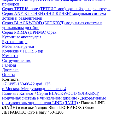
приборов
Серия TETRIS more (ТЕТРИС мор) органайзеры для посуды
Серия ANY KITCHEN (ЭНИ КИЧЕН) модульная система
лотков и разделителей
Серия BLACKWOOD (БЛЭКВУД) модульная система в
уникальном дизайне
Серия PRIMA (ПРИМА) Орех
Кухонные аксессуары
Бутылочницы
Мебельные ручки
Коллекция TETRIS top
Комнаты
Сотрудничество
Галерея
Доставка
Оплата
Контакты
+7 (495) 150-06-22 доб. 125
г. Москва, Международное шоссе, 4
Главная
/
Каталог
/
Серия BLACKWOOD (БЛЭКВУД)
модульная система в уникальном дизайне
/
Декоративные
противоскользящие панели LINE (ЛАЙН)
/ Панель LINE
(ЛАЙН) в высокий ящик Blum LEGRABOX (Блюм
ЛЕГРАБОКС) дуб в базу 450-1200