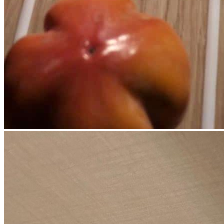
характер изделия.
• Влагостойкий материал Valchromat отличается высокой
прочностью и устойчивостью к ежедневной эксплуатации.
• Поверхность устойчива к истиранию, легко очищается и
сохраняет первоначальный внешний вид на протяжении
многих лет.
• Изделие одинаково хорошо подходит как для внутреннего
наполнения выдвижных ящиков, так и для использования на
открытых полках.
• Каждая панель изготавливается вручную, что обеспечивает
высокое качество исполнения и точность обработки деталей.
Дополнительные возможности
По индивидуальному заказу возможно:
изготовление панелей нестандартных размеров;
подбор других декоративных покрытий и аксессуаров;