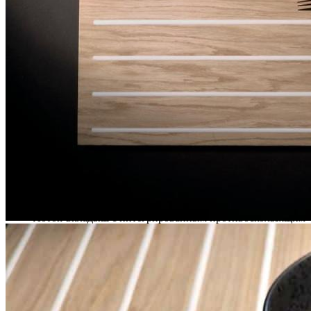
декоративными противоскользящими полосами белого цвета.
Такое сочетание не только эффективно удерживает предметы
во время движения ящика, но и создает выразительный
современный внешний вид, идеально сочетающийся с
боковинами выдвижных систем.
Лоток полностью адаптирован для высоких выдвижных
ящиков и может использоваться не только внутри мебели, но
и в качестве стильной декоративной панели на открытых
полках.
Описание товара
Лоток-вкладыш с интегрированным противоскользящим
покрытием.
Предназначен для хранения кухонной утвари, посуды,
тарелок, кастрюль, сковородок и бутылок.
Не требует установки дополнительных разделителей
или фиксаторов.
Подходит для высоких выдвижных ящиков с шириной
фасада
450-1200 мм
.