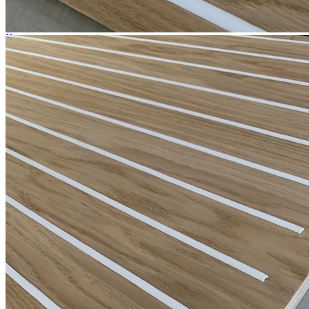
Доставка
Оплата
Прайс - лист
Контакты
Товары
Серия TETRIS top (ТЕТРИС топ) для хранения столовых
приборов
Серия TETRIS more (ТЕТРИС мор) органайзеры для посуды
Серия ANY KITCHEN (ЭНИ КИЧЕН) модульная система
лотков и разделителей
Серия BLACKWOOD (БЛЭКВУД) модульная система в
уникальном дизайне
Серия PRIMA (ПРИМА) Орех
Кухонные аксессуары
Бутылочницы
Мебельные ручки
Коллекция TETRIS top
Контакты
+7 (495) 150-06-22 доб. 125
г. Москва, Международное шоссе, 4
sales@only-wood.com
График работы
Пн-Пт: 09:00 - 18:00