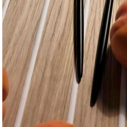
Комплектация
В комплект входит:
Лоток-вкладыш
BLACKWOOD LINE
— 1 шт.
Преимущества
• Интегрированное противоскользящее покрытие надежно
удерживает посуду и кухонную утварь без использования
дополнительных аксессуаров.
• Минималистичный дизайн с контрастными белыми
линиями делает изделие эффектным элементом современной
кухни.
• Глубокий черный цвет панели в сочетании с
полиуретановым покрытием подчеркивает премиальный