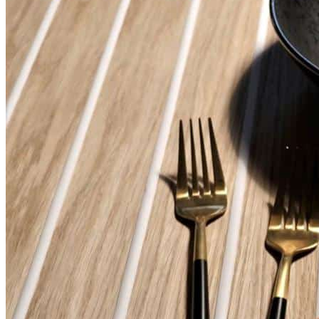
Может использоваться как внутри выдвижных ящиков,
так и на открытых полках.
Для корпусов с толщиной стенок
16 мм
.
Для корпусов с толщиной стенок
18 мм
изделие может
быть адаптировано путем подрезки по ширине.
Размеры
Глубина: 473 мм
Высота: 9 мм
Толщина панели: 8 мм
Ширина зависит от системы выдвижного ящика и
ширины корпуса.
Материалы
Материал панели: влагостойкий МДФ
Valchromat
(Португалия)
Противоскользящее покрытие: полиуретан
Покрытие поверхности: лак
Цвет панели: дуб
Цвет противоскользящих полос: белый
Изделие изготовлено вручную.