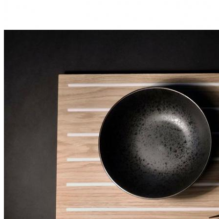
9 120 ₽
Ширина фасада
450
600
900
1200
Упаковать в подарочную упаковку
В корзину
Купить в 1 клик
Лоток-вкладыш BLACKWOOD LINE с интегрированным
противоскользящим покрытием белого цвета для
высокого ящика, ширина фасада 450-1200 мм
Описание
Лоток-вкладыш
BLACKWOOD LINE
создан для тех, кто
ценит современный дизайн, безупречную организацию
пространства и максимальную функциональность кухни.
Благодаря интегрированному противоскользящему покрытию
кухонная утварь, тарелки, кастрюли, сковородки и бутылки
надежно фиксируются внутри ящика без использования
дополнительных разделителей и аксессуаров.
Основа изделия выполнена из влагостойкого МДФ
Valchromat
, окрашенного в массе, а поверхность дополнена