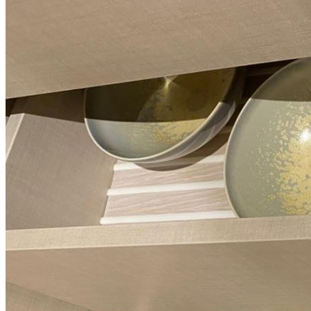
изменение рисунка противоскользящих полос
(вертикальные, диагональные, волнообразные,
окружности и другие варианты);
изготовление изделий по индивидуальным эскизам;
тонировка и чернение поверхности;
изготовление из других пород древесины.
Особенности установки
При установке лотка во внутренний выдвижной ящик
рекомендуется предварительно полностью извлечь ящик из
корпуса.
Сделано вручную в России
Гарантия: 2 года