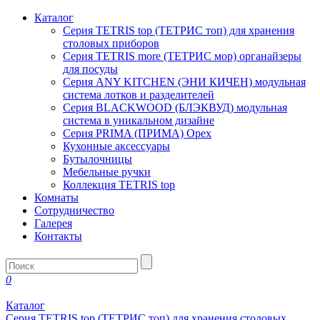
Каталог
Серия TETRIS top (ТЕТРИС топ) для хранения
столовых приборов
Серия TETRIS more (ТЕТРИС мор) органайзеры
для посуды
Серия ANY KITCHEN (ЭНИ КИЧЕН) модульная
система лотков и разделителей
Серия BLACKWOOD (БЛЭКВУД) модульная
система в уникальном дизайне
Серия PRIMA (ПРИМА) Орех
Кухонные аксессуары
Бутылочницы
Мебельные ручки
Коллекция TETRIS top
Комнаты
Сотрудничество
Галерея
Контакты
0
Каталог
Серия TETRIS top (ТЕТРИС топ) для хранения столовых