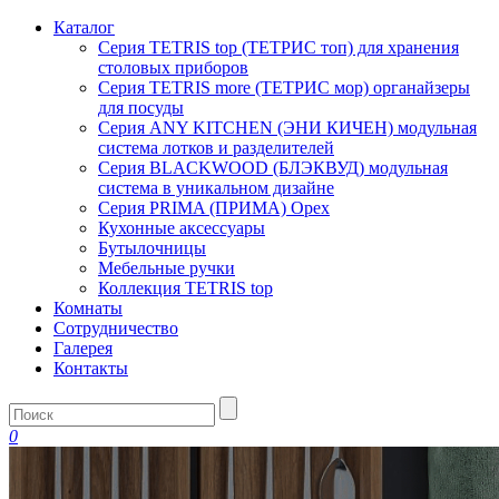
Каталог
Серия TETRIS top (ТЕТРИС топ) для хранения
столовых приборов
Серия TETRIS more (ТЕТРИС мор) органайзеры
для посуды
Серия ANY KITCHEN (ЭНИ КИЧЕН) модульная
система лотков и разделителей
Серия BLACKWOOD (БЛЭКВУД) модульная
система в уникальном дизайне
Серия PRIMA (ПРИМА) Орех
Кухонные аксессуары
Бутылочницы
Мебельные ручки
Коллекция TETRIS top
Комнаты
Сотрудничество
Галерея
Контакты
0