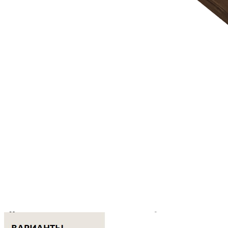
Материал стенок: массив дуба
Материал дна: МДФ, облицованный шпоном дуба
Покрытие: морилка/бесцветный лак
Цвет: дуб рустик
Изделие изготовлено вручную.
Комплектация
В комплект входит:
Деревянная коробка TETRIS из массива дуба — 1 шт.
Преимущества
• Изготовлена из натурального массива дуба с теплым
естественным оттенком древесины.