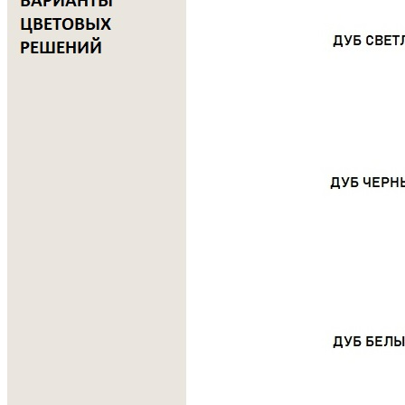
• Подходит для удобного и экологичного хранения столовых
приборов, кухонных принадлежностей и различных мелочей.
• Поверхность сохраняет выразительную природную текстуру
дерева, подчеркнутую натуральным маслом.
• Современный дизайн с лаконичными прямыми линиями
позволяет легко вписать изделие в любой интерьер.
• Древесина дуба отличается высокой прочностью и
устойчивостью к износу.
• Натуральное масляное покрытие защищает поверхность от
повреждений и помогает сохранить привлекательный
внешний вид на протяжении длительного времени.
• Все элементы изделия изготавливаются и собираются
вручную, что гарантирует высокое качество исполнения и
внимание к деталям.
Место установки системы