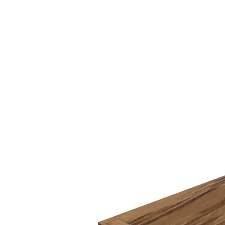
4 820 ₽
Упаковать в подарочную упаковку
В корзину
Купить в 1 клик
Артикул: TEH170-MDW
Высокая деревянная коробка TETRIS 170×150×110 мм из
массива дуба с ручками для высокого ящика, цвет - дуб
рустик
Описание
Универсальная деревянная коробка TETRIS предназначена для
удобного и аккуратного хранения столовых приборов,
кухонных принадлежностей, продуктов, банок и различных
мелочей. Изделие одинаково хорошо подходит как для
использования на кухне, так и в других помещениях дома.
Коробка изготовлена вручную из натурального массива дуба.
Для защиты древесины и сохранения ее естественной красоты
поверхность обработана натуральным маслом, которое
подчеркивает уникальную текстуру дерева и обеспечивает
дополнительную защиту от внешних воздействий.
Благодаря компактным размерам и универсальному дизайну