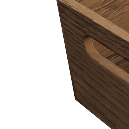
коробку можно использовать как самостоятельный органайзер
или в качестве элемента наполнения высоких ящиков, полок и
шкафов.
Описание товара
Универсальная деревянная коробка для кухни и дома.
Подходит для хранения столовых приборов, кухонного
инвентаря, продуктов и различных мелочей.
Может использоваться самостоятельно для организации
пространства.
Подходит для размещения в высоких ящиках, на полках
и в шкафах.
Размеры
Ширина: 150 мм
Длина: 170 мм
Высота: 110 мм
Материалы