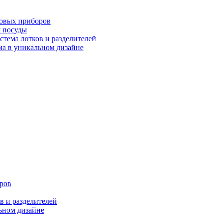
ловых приборов
я посуды
ема лотков и разделителей
 в уникальном дизайне
ров
 и разделителей
ном дизайне