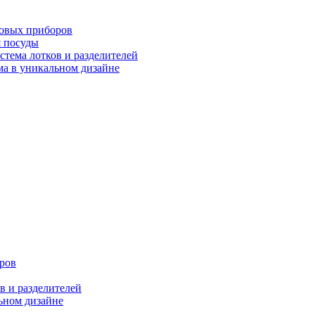
ловых приборов
я посуды
ема лотков и разделителей
 в уникальном дизайне
ров
 и разделителей
ном дизайне