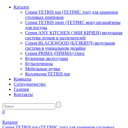
Каталог
Серия TETRIS top (ТЕТРИС топ) для хранения
столовых приборов
Серия TETRIS more (ТЕТРИС мор) органайзеры
для посуды
Серия ANY KITCHEN (ЭНИ КИЧЕН) модульная
система лотков и разделителей
Серия BLACKWOOD (БЛЭКВУД) модульная
система в уникальном дизайне
Серия PRIMA (ПРИМА) Орех
Кухонные аксессуары
Бутылочницы
Мебельные ручки
Коллекция TETRIS top
Комнаты
Сотрудничество
Галерея
Контакты
0
Каталог
Серия TETRIS top (ТЕТРИС топ) для хранения столовых