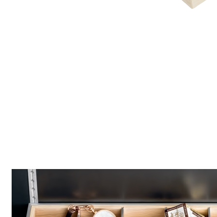
4 740 ₽
Упаковать в подарочную упаковку
В корзину
Купить в 1 клик
Артикул: TEL470-WH
Универсальный деревянный лоток TETRIS 470×150 мм из