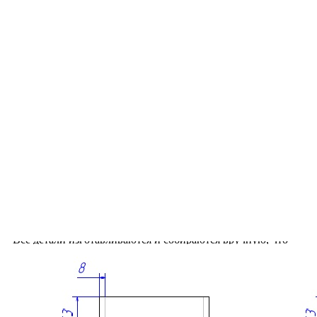
• Обеспечивает удобное и экологичное хранение столовых
приборов, кухонных принадлежностей и различных мелочей.
• Натуральная древесина обладает уникальной текстурой,
которая подчеркивается декоративным покрытием и делает
каждое изделие индивидуальным.
• Современный дизайн с четкими линиями и лаконичными
формами гармонично сочетается с большинством
современных выдвижных ящиков и систем хранения.
• Дуб отличается высокой прочностью, устойчивостью к
износу и воздействию влаги.
• Многослойное защитное покрытие надежно оберегает
поверхность от повреждений и помогает сохранить
привлекательный внешний вид изделия на долгие годы.
• Все детали изготавливаются и собираются вручную, что
обеспечивает высокое качество исполнения и внимание к
каждой детали.