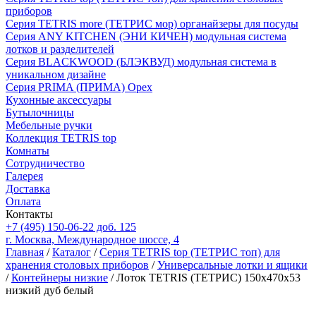
приборов
Серия TETRIS more (ТЕТРИС мор) органайзеры для посуды
Серия ANY KITCHEN (ЭНИ КИЧЕН) модульная система
лотков и разделителей
Серия BLACKWOOD (БЛЭКВУД) модульная система в
уникальном дизайне
Серия PRIMA (ПРИМА) Орех
Кухонные аксессуары
Бутылочницы
Мебельные ручки
Коллекция TETRIS top
Комнаты
Сотрудничество
Галерея
Доставка
Оплата
Контакты
+7 (495) 150-06-22 доб. 125
г. Москва, Международное шоссе, 4
Главная
/
Каталог
/
Серия TETRIS top (ТЕТРИС топ) для
хранения столовых приборов
/
Универсальные лотки и ящики
/
Контейнеры низкие
/ Лоток TETRIS (ТЕТРИС) 150х470х53
низкий дуб белый