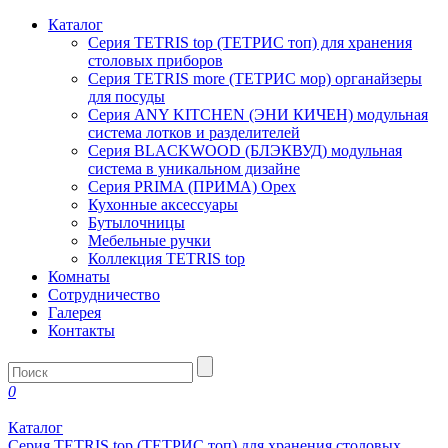
Каталог
Серия TETRIS top (ТЕТРИС топ) для хранения
столовых приборов
Серия TETRIS more (ТЕТРИС мор) органайзеры
для посуды
Серия ANY KITCHEN (ЭНИ КИЧЕН) модульная
система лотков и разделителей
Серия BLACKWOOD (БЛЭКВУД) модульная
система в уникальном дизайне
Серия PRIMA (ПРИМА) Орех
Кухонные аксессуары
Бутылочницы
Мебельные ручки
Коллекция TETRIS top
Комнаты
Сотрудничество
Галерея
Контакты
0
Каталог
Серия TETRIS top (ТЕТРИС топ) для хранения столовых