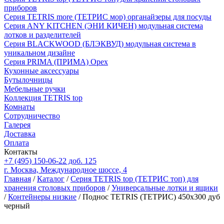
приборов
Серия TETRIS more (ТЕТРИС мор) органайзеры для посуды
Серия ANY KITCHEN (ЭНИ КИЧЕН) модульная система
лотков и разделителей
Серия BLACKWOOD (БЛЭКВУД) модульная система в
уникальном дизайне
Серия PRIMA (ПРИМА) Орех
Кухонные аксессуары
Бутылочницы
Мебельные ручки
Коллекция TETRIS top
Комнаты
Сотрудничество
Галерея
Доставка
Оплата
Контакты
+7 (495) 150-06-22 доб. 125
г. Москва, Международное шоссе, 4
Главная
/
Каталог
/
Серия TETRIS top (ТЕТРИС топ) для
хранения столовых приборов
/
Универсальные лотки и ящики
/
Контейнеры низкие
/ Поднос TETRIS (ТЕТРИС) 450х300 дуб
черный