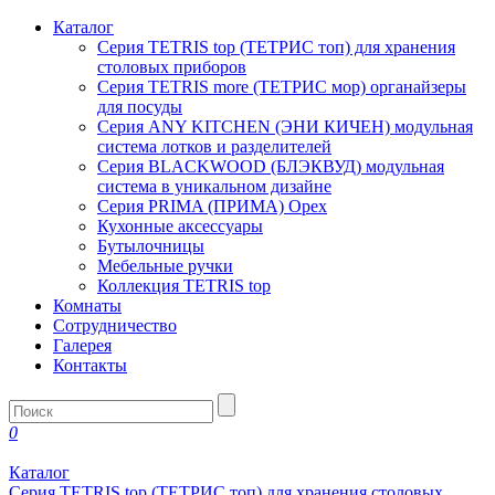
Каталог
Серия TETRIS top (ТЕТРИС топ) для хранения
столовых приборов
Серия TETRIS more (ТЕТРИС мор) органайзеры
для посуды
Серия ANY KITCHEN (ЭНИ КИЧЕН) модульная
система лотков и разделителей
Серия BLACKWOOD (БЛЭКВУД) модульная
система в уникальном дизайне
Серия PRIMA (ПРИМА) Орех
Кухонные аксессуары
Бутылочницы
Мебельные ручки
Коллекция TETRIS top
Комнаты
Сотрудничество
Галерея
Контакты
0
Каталог
Серия TETRIS top (ТЕТРИС топ) для хранения столовых