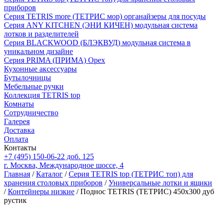
приборов
Серия TETRIS more (ТЕТРИС мор) органайзеры для посуды
Серия ANY KITCHEN (ЭНИ КИЧЕН) модульная система
лотков и разделителей
Серия BLACKWOOD (БЛЭКВУД) модульная система в
уникальном дизайне
Серия PRIMA (ПРИМА) Орех
Кухонные аксессуары
Бутылочницы
Мебельные ручки
Коллекция TETRIS top
Комнаты
Сотрудничество
Галерея
Доставка
Оплата
Контакты
+7 (495) 150-06-22 доб. 125
г. Москва, Международное шоссе, 4
Главная
/
Каталог
/
Серия TETRIS top (ТЕТРИС топ) для
хранения столовых приборов
/
Универсальные лотки и ящики
/
Контейнеры низкие
/ Поднос TETRIS (ТЕТРИС) 450х300 дуб
рустик