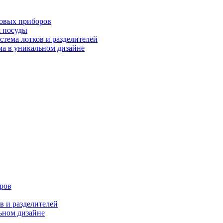
ловых приборов
я посуды
ема лотков и разделителей
 в уникальном дизайне
ров
 и разделителей
ном дизайне