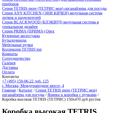
приборов
Серия TETRIS more (ТЕТРИС мор) органайзеры для посуды
Серия ANY KITCHEN (ЭНИ КИЧЕН) модульная система
лотков и разделителей
Серия BLACKWOOD (БЛЭКВУД) модульная система в
уникальном дизайне
Серия PRIMA (ПРИМА) Орех
Кухонные аксессуары
Бутылочницы
Мебельные ручки
Коллекция TETRIS top
Комнаты
Сотрудничество
Галерея
Доставка
Оплата
Контакты
+7 (495) 150-06-22 доб. 125
г. Москва, Международное шоссе, 4
Главная
/
Каталог
/
Серия TETRIS more (ТЕТРИС мор)
органайзеры для посуды
/
Ящики и коробки с ручками
/
Коробка высокая TETRIS (ТЕТРИС) 150х470 дуб рустик
Коробка высокая TETRIS