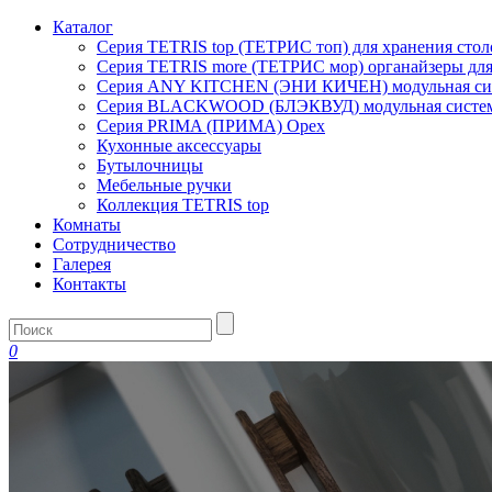
Каталог
Серия TETRIS top (ТЕТРИС топ) для хранения сто
Серия TETRIS more (ТЕТРИС мор) органайзеры дл
Серия ANY KITCHEN (ЭНИ КИЧЕН) модульная сист
Серия BLACKWOOD (БЛЭКВУД) модульная система
Серия PRIMA (ПРИМА) Орех
Кухонные аксессуары
Бутылочницы
Мебельные ручки
Коллекция TETRIS top
Комнаты
Сотрудничество
Галерея
Контакты
0