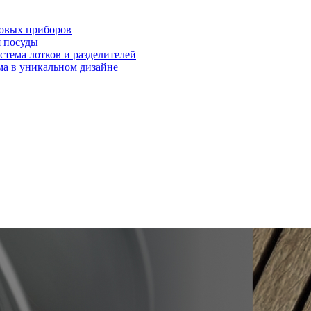
ловых приборов
я посуды
ема лотков и разделителей
 в уникальном дизайне