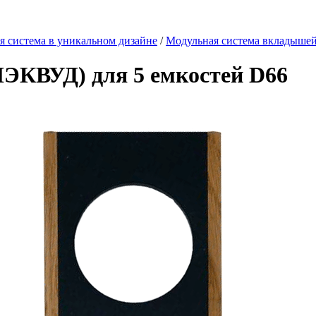
истема в уникальном дизайне
/
Модульная система вкладыше
КВУД) для 5 емкостей D66