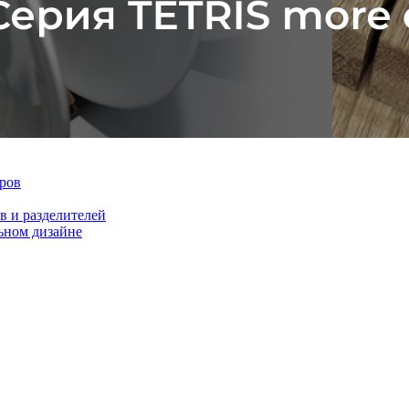
ров
 и разделителей
ном дизайне