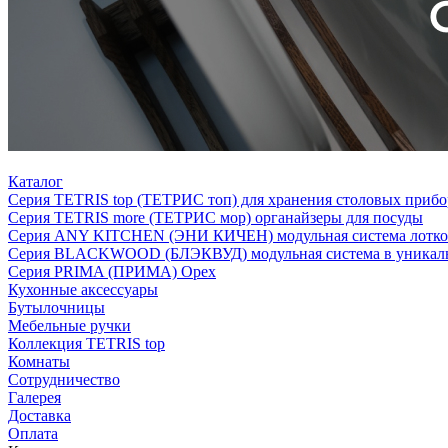
Каталог
Серия TETRIS top (ТЕТРИС топ) для хранения столовых прибо
Серия TETRIS more (ТЕТРИС мор) органайзеры для посуды
Серия ANY KITCHEN (ЭНИ КИЧЕН) модульная система лотков
Серия BLACKWOOD (БЛЭКВУД) модульная система в уникаль
Серия PRIMA (ПРИМА) Орех
Кухонные аксессуары
Бутылочницы
Мебельные ручки
Коллекция TETRIS top
Комнаты
Сотрудничество
Галерея
Доставка
Оплата