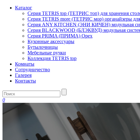
Каталог
Серия TETRIS top (ТЕТРИС топ) для хранения сто
Серия TETRIS more (ТЕТРИС мор) органайзеры дл
Серия ANY KITCHEN (ЭНИ КИЧЕН) модульная сист
Серия BLACKWOOD (БЛЭКВУД) модульная система
Серия PRIMA (ПРИМА) Орех
Кухонные аксессуары
Бутылочницы
Мебельные ручки
Коллекция TETRIS top
Комнаты
Сотрудничество
Галерея
Контакты
0