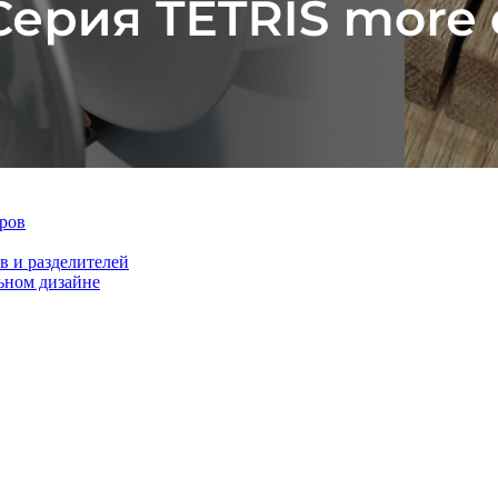
ров
 и разделителей
ном дизайне