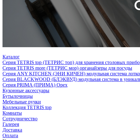
Каталог
Серия TETRIS top (ТЕТРИС топ) для хранения столовых прибо
Серия TETRIS more (ТЕТРИС мор) органайзеры для посуды
Серия ANY KITCHEN (ЭНИ КИЧЕН) модульная система лотков
Серия BLACKWOOD (БЛЭКВУД) модульная система в уникаль
Серия PRIMA (ПРИМА) Орех
Кухонные аксессуары
Бутылочницы
Мебельные ручки
Коллекция TETRIS top
Комнаты
Сотрудничество
Галерея
Доставка
Оплата