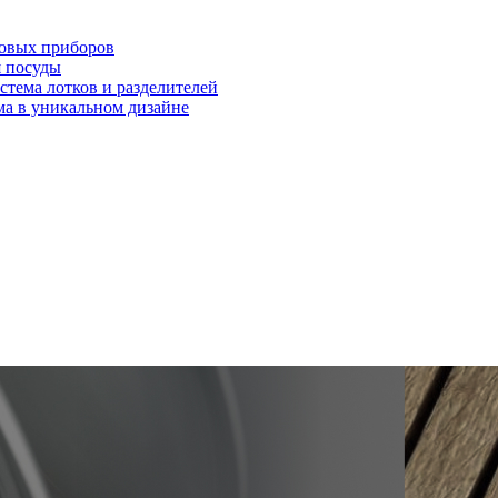
ловых приборов
я посуды
ема лотков и разделителей
 в уникальном дизайне