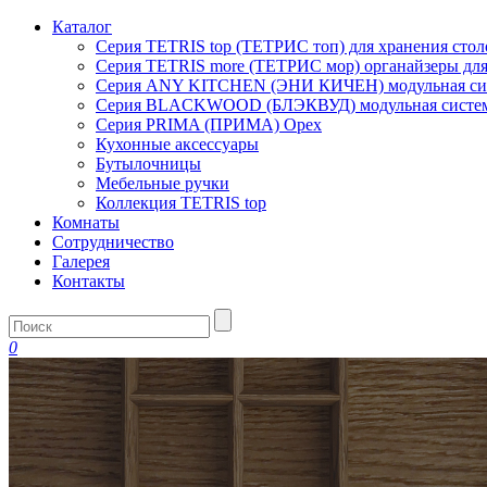
Каталог
Серия TETRIS top (ТЕТРИС топ) для хранения сто
Серия TETRIS more (ТЕТРИС мор) органайзеры дл
Серия ANY KITCHEN (ЭНИ КИЧЕН) модульная сист
Серия BLACKWOOD (БЛЭКВУД) модульная система
Серия PRIMA (ПРИМА) Орех
Кухонные аксессуары
Бутылочницы
Мебельные ручки
Коллекция TETRIS top
Комнаты
Сотрудничество
Галерея
Контакты
0