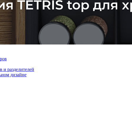
ров
 и разделителей
ном дизайне