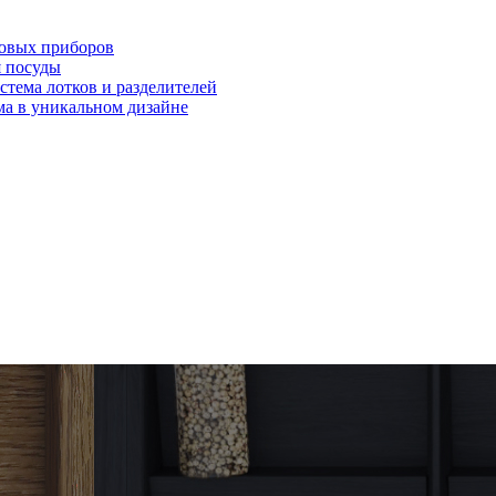
ловых приборов
я посуды
ема лотков и разделителей
 в уникальном дизайне