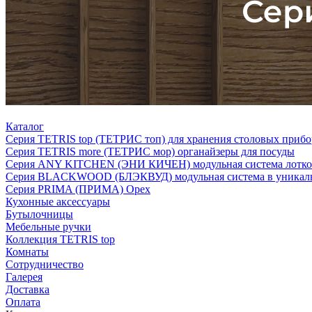
Каталог
Серия TETRIS top (ТЕТРИС топ) для хранения столовых прибо
Серия TETRIS more (ТЕТРИС мор) органайзеры для посуды
Серия ANY KITCHEN (ЭНИ КИЧЕН) модульная система лотков
Серия BLACKWOOD (БЛЭКВУД) модульная система в уникаль
Серия PRIMA (ПРИМА) Орех
Кухонные аксессуары
Бутылочницы
Мебельные ручки
Коллекция TETRIS top
Комнаты
Сотрудничество
Галерея
Доставка
Оплата