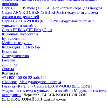
приборов
Серия TETRIS more (ТЕТРИС мор) органайзеры для посуды
Серия ANY KITCHEN (ЭНИ КИЧЕН) модульная система
лотков и разделителей
Серия BLACKWOOD (БЛЭКВУД) модульная система в
уникальном дизайне
Серия PRIMA (ПРИМА) Орех
Кухонные аксессуары
Бутылочницы
Мебельные ручки
Коллекция TETRIS top
Комнаты
Сотрудничество
Галерея
Доставка
Оплата
Контакты
+7 (495) 150-06-22 доб. 125
г. Москва, Международное шоссе, 4
Главная
/
Каталог
/
Серия BLACKWOOD (БЛЭКВУД)
модульная система в уникальном дизайне
/
Модульная система
вкладышей
/ Держатель BLACKWOOD HORIZON
(БЛЭКВУД ХОРАЙЗОН) для 13 ножей