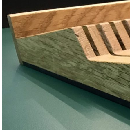
Преимущества
• Надежное и безопасное хранение кухонных ножей.
• Изготовлен из цельного массива дуба.
• Прочная конструкция и длительный срок службы.
• Резиновые ножки предотвращают скольжение и защищают
поверхность от царапин.
• Возможность использования как отдельно, так и совместно с
лотками TETRIS.
• Высокое качество исполнения и ручная обработка деталей.
Сделано вручную в России
Информация