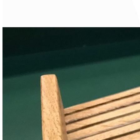
10 290 ₽
Упаковать в подарочную упаковку
В корзину
Купить в 1 клик
Артикул: HORIZONKN
Деревянный держатель BLACKWOOD для 13 ножей
поперечный, цвет — черный
Держатель предназначен для безопасного и удобного
хранения кухонных ножей. Аксессуар может использоваться
как в составе лотков для столовых приборов TETRIS, так и
отдельно в качестве самостоятельного органайзера.
Ложемент изготовлен из цельного массива дуба, что
обеспечивает изделию высокую прочность, долговечность и
эстетичный внешний вид. В нижней части предусмотрены
резиновые ножки, благодаря которым держатель надежно
фиксируется, не скользит и не повреждает поверхность ящика
или стола.