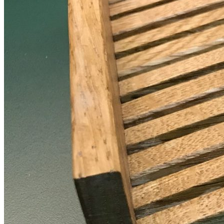
Описание товара
Предназначен для хранения 13 кухонных ножей.
Может использоваться отдельно или совместно с
лотками TETRIS.
Подходит для установки во вставку А лотков TETRIS.
Оснащен противоскользящими резиновыми ножками.
Размеры
Ширина: 140 мм
Длина: 402 мм
Высота: 45 мм
Материалы
Материал: массив дуба
Материал основания: влагостойкий окрашенный в массе
мдф (Португалия)
Покрытие: натуральное масло / полиуретановый лак