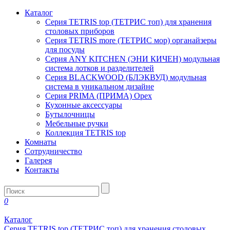
Каталог
Серия TETRIS top (ТЕТРИС топ) для хранения
столовых приборов
Серия TETRIS more (ТЕТРИС мор) органайзеры
для посуды
Серия ANY KITCHEN (ЭНИ КИЧЕН) модульная
система лотков и разделителей
Серия BLACKWOOD (БЛЭКВУД) модульная
система в уникальном дизайне
Серия PRIMA (ПРИМА) Орех
Кухонные аксессуары
Бутылочницы
Мебельные ручки
Коллекция TETRIS top
Комнаты
Сотрудничество
Галерея
Контакты
0
Каталог
Серия TETRIS top (ТЕТРИС топ) для хранения столовых