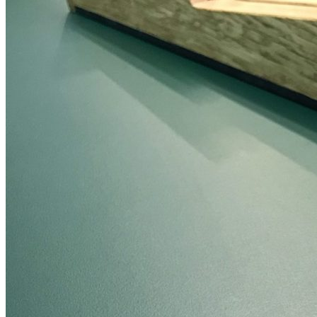
Оплата
Прайс - лист
Контакты
Товары
Серия TETRIS top (ТЕТРИС топ) для хранения столовых
приборов
Серия TETRIS more (ТЕТРИС мор) органайзеры для посуды
Серия ANY KITCHEN (ЭНИ КИЧЕН) модульная система
лотков и разделителей
Серия BLACKWOOD (БЛЭКВУД) модульная система в
уникальном дизайне
Серия PRIMA (ПРИМА) Орех
Кухонные аксессуары
Бутылочницы
Мебельные ручки
Коллекция TETRIS top
Контакты
+7 (495) 150-06-22 доб. 125
г. Москва, Международное шоссе, 4
sales@only-wood.com
График работы
Пн-Пт: 09:00 - 18:00
Наверх