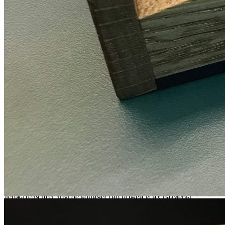
Комплектация
В комплект входит:
Держатель для 13 ножей — 1 шт.
Обратите внимание: ножи в комплект не входят и
приобретаются отдельно.
Особенности использования
Держатель легко устанавливается в лотки со вставкой А. Для
установки необходимо наличие отсека А шириной 131 мм.
По индивидуальному заказу возможно изменение размеров
держателя под другое количество ножей и их размеры.