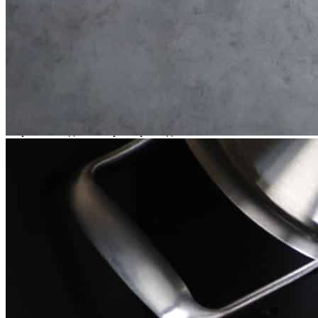
• Поверхность устойчива к износу и воздействию влаги.
• Бесцветное лаковое покрытие надежно защищает изделие и
помогает сохранить его привлекательный внешний вид на
протяжении длительного времени.
• Высокое качество материалов и ручное изготовление
обеспечивают долговечность и надежность конструкции.
• При необходимости размеры изделия можно легко
адаптировать под конкретную систему хранения.
Дополнительные возможности
По индивидуальному заказу возможно изготовление лотков
других размеров, а также подбор варианта декоративного
покрытия.