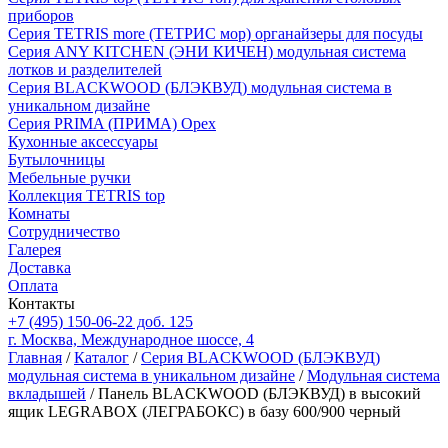
приборов
Серия TETRIS more (ТЕТРИС мор) органайзеры для посуды
Серия ANY KITCHEN (ЭНИ КИЧЕН) модульная система
лотков и разделителей
Серия BLACKWOOD (БЛЭКВУД) модульная система в
уникальном дизайне
Серия PRIMA (ПРИМА) Орех
Кухонные аксессуары
Бутылочницы
Мебельные ручки
Коллекция TETRIS top
Комнаты
Сотрудничество
Галерея
Доставка
Оплата
Контакты
+7 (495) 150-06-22 доб. 125
г. Москва, Международное шоссе, 4
Главная
/
Каталог
/
Серия BLACKWOOD (БЛЭКВУД)
модульная система в уникальном дизайне
/
Модульная система
вкладышей
/ Панель BLACKWOOD (БЛЭКВУД) в высокий
ящик LEGRABOX (ЛЕГРАБОКС) в базу 600/900 черный