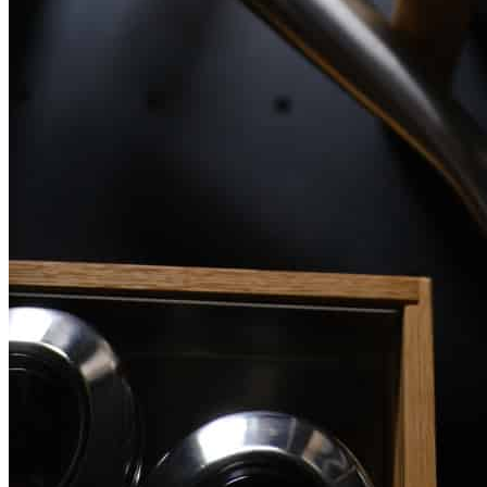
Оплата
Прайс - лист
Контакты
Товары
Серия TETRIS top (ТЕТРИС топ) для хранения столовых
приборов
Серия TETRIS more (ТЕТРИС мор) органайзеры для посуды
Серия ANY KITCHEN (ЭНИ КИЧЕН) модульная система
лотков и разделителей
Серия BLACKWOOD (БЛЭКВУД) модульная система в
уникальном дизайне
Серия PRIMA (ПРИМА) Орех
Кухонные аксессуары
Бутылочницы
Мебельные ручки
Коллекция TETRIS top
Контакты
+7 (495) 150-06-22 доб. 125
г. Москва, Международное шоссе, 4
sales@only-wood.com
График работы
Пн-Пт: 09:00 - 18:00
Наверх