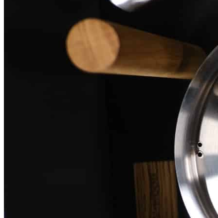
Рекомендации по уходу
Следует избегать прямого контакта изделия с водой, а также
резких перепадов температуры и влажности.
Рекомендуется хранить изделие вдали от источников тепла.
Для удаления пыли и загрязнений используйте мягкую
влажную ткань, после чего поверхность рекомендуется сразу
протереть насухо.
Не допускается мытье изделия в посудомоечной машине, а
также использование жестких щеток и абразивных чистящих
средств.
Сделано вручную в России
Гарантия: 2 года