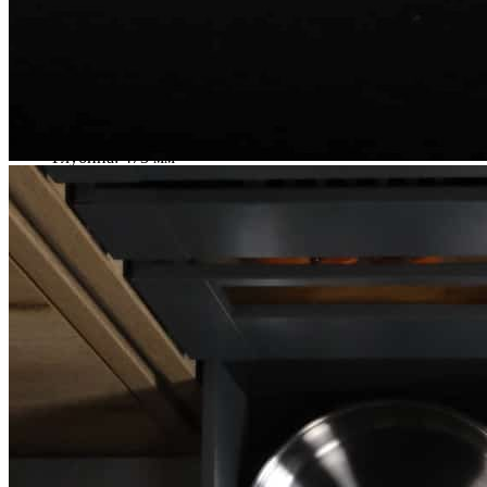
Ширина фасада / количество рядов отверстий
600 мм — 8 рядов
900 мм — 12 рядов
Размеры
Глубина: 473 мм
Высота: 16 мм
Ширина зависит от системы выдвижного ящика.
Материалы
Материал: влагостойкий мдф Valchromat (Португалия)
Покрытие: лак
Цвет: черный
Изделие изготовлено вручную.
Комплектация