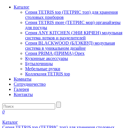
Каталог
Серия TETRIS top (ТЕТРИС топ) для хранения
столовых приборов
Серия TETRIS more (ТЕТРИС мор) органайзеры
для посуды
Серия ANY KITCHEN (ЭНИ КИЧЕН) модульная
система лотков и разделителей
Серия BLACKWOOD (БЛЭКВУД) модульная
система в уникальном дизайне
Серия PRIMA (ПРИМА) Орех
Кухонные аксессуары
Бутылочницы
Мебельные ручки
Коллекция TETRIS top
Комнаты
Сотрудничество
Галерея
Контакты
0
Каталог
Серия TETRIS top (ТЕТРИС топ) для хранения столовых