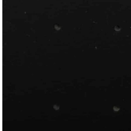
ширину ящика либо комбинироваться с другими элементами
системы TETRIS, позволяя создавать индивидуальные
решения для организации пространства.
Описание товара
Многофункциональный лоток-вкладыш для высоких
выдвижных ящиков.
Подходит для фасадов шириной 600/900 мм.
Предназначен для хранения посуды, тарелок и кухонной
утвари.
Совместим с деревянными и стальными разделителями,
держателями и другими аксессуарами TETRIS.
Размер изделия может быть адаптирован под
конкретный ящик или выдвижную корзину.
Место установки
Высокие ящики с высоким фасадом
Выдвижные корзины
Шкафы