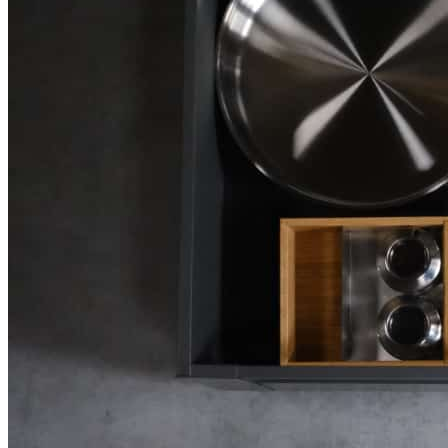
В комплект входит:
Многофункциональная панель BLACKWOOD в цвете
черный — 1 шт.
Обратите внимание: разделители и дополнительные
аксессуары в комплект не входят и приобретаются отдельно.
Преимущества
• Натуральные материалы и благородный оттенок дуба
создают эстетичный внешний вид изделия.
• Позволяет удобно и экологично организовать хранение
посуды, тарелок и кухонных принадлежностей.
• Натуральная древесная текстура придает изделию
индивидуальность и подчеркивает его премиальный характер.
• Современный дизайн с прямыми линиями и лаконичными
формами гармонично сочетается с современными системами
выдвижных ящиков.