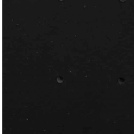
Ширина каркаса
600
900
Упаковать в подарочную упаковку
В корзину
Купить в 1 клик
Многофункциональная деревянная панель BLACKWOOD
для высокого ящика LEGRABOX, ширина фасада 600/900
мм, цвет — черный
Описание
Многофункциональная панель BLACKWOOD предназначена
для удобной организации пространства в высоких
выдвижных ящиках, корзинах и шкафах. Изделие разработано
специально для систем хранения с шириной фасада 600/900
мм и подходит для хранения тарелок, посуды, кухонной
утвари и различных аксессуаров.
Панель изготовлена вручную из качественных материалов,
безопасных для использования на кухне. Продуманная
конструкция позволяет использовать его как самостоятельную
основу для хранения или дополнять различными аксессуарами
TETRIS: деревянными и стальными разделителями,
держателями, контейнерами и коробками.
Многофункциональная панель может использоваться на всю