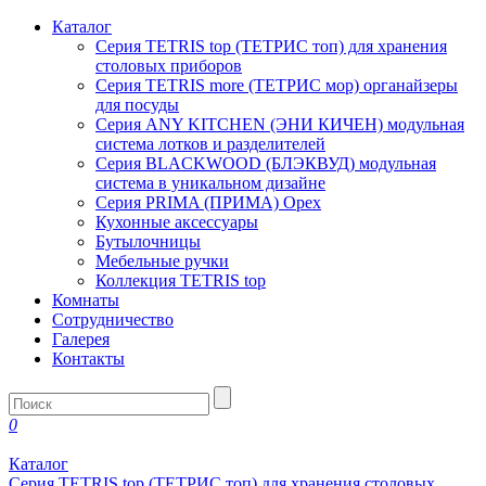
Каталог
Серия TETRIS top (ТЕТРИС топ) для хранения
столовых приборов
Серия TETRIS more (ТЕТРИС мор) органайзеры
для посуды
Серия ANY KITCHEN (ЭНИ КИЧЕН) модульная
система лотков и разделителей
Серия BLACKWOOD (БЛЭКВУД) модульная
система в уникальном дизайне
Серия PRIMA (ПРИМА) Орех
Кухонные аксессуары
Бутылочницы
Мебельные ручки
Коллекция TETRIS top
Комнаты
Сотрудничество
Галерея
Контакты
0
Каталог
Серия TETRIS top (ТЕТРИС топ) для хранения столовых