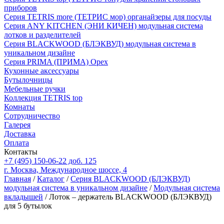
приборов
Серия TETRIS more (ТЕТРИС мор) органайзеры для посуды
Серия ANY KITCHEN (ЭНИ КИЧЕН) модульная система
лотков и разделителей
Серия BLACKWOOD (БЛЭКВУД) модульная система в
уникальном дизайне
Серия PRIMA (ПРИМА) Орех
Кухонные аксессуары
Бутылочницы
Мебельные ручки
Коллекция TETRIS top
Комнаты
Сотрудничество
Галерея
Доставка
Оплата
Контакты
+7 (495) 150-06-22 доб. 125
г. Москва, Международное шоссе, 4
Главная
/
Каталог
/
Серия BLACKWOOD (БЛЭКВУД)
модульная система в уникальном дизайне
/
Модульная система
вкладышей
/ Лоток – держатель BLACKWOOD (БЛЭКВУД)
для 5 бутылок