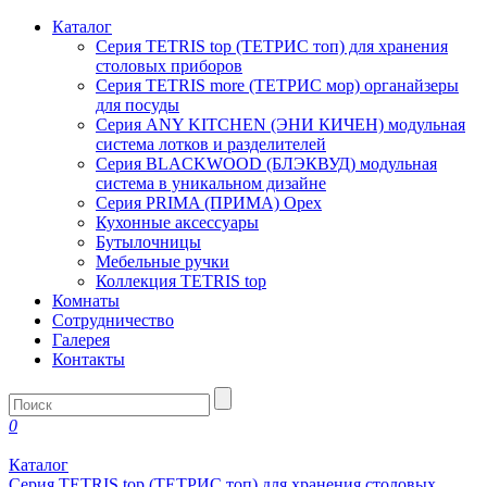
Каталог
Серия TETRIS top (ТЕТРИС топ) для хранения
столовых приборов
Серия TETRIS more (ТЕТРИС мор) органайзеры
для посуды
Серия ANY KITCHEN (ЭНИ КИЧЕН) модульная
система лотков и разделителей
Серия BLACKWOOD (БЛЭКВУД) модульная
система в уникальном дизайне
Серия PRIMA (ПРИМА) Орех
Кухонные аксессуары
Бутылочницы
Мебельные ручки
Коллекция TETRIS top
Комнаты
Сотрудничество
Галерея
Контакты
0
Каталог
Серия TETRIS top (ТЕТРИС топ) для хранения столовых