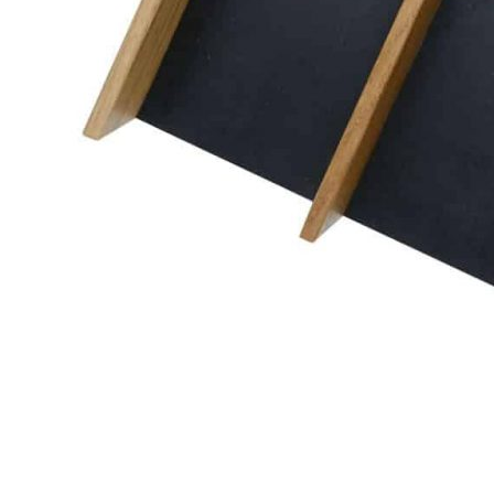
О нас
Доставка
Оплата
Прайс - лист
Контакты
Товары
Серия TETRIS top (ТЕТРИС топ) для хранения столовых
приборов
Серия TETRIS more (ТЕТРИС мор) органайзеры для посуды
Серия ANY KITCHEN (ЭНИ КИЧЕН) модульная система
лотков и разделителей
Серия BLACKWOOD (БЛЭКВУД) модульная система в
уникальном дизайне
Серия PRIMA (ПРИМА) Орех
Кухонные аксессуары