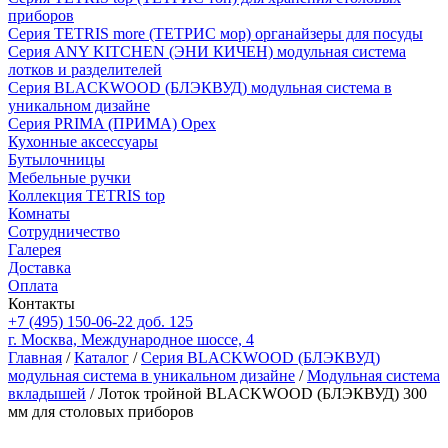
приборов
Серия TETRIS more (ТЕТРИС мор) органайзеры для посуды
Серия ANY KITCHEN (ЭНИ КИЧЕН) модульная система
лотков и разделителей
Серия BLACKWOOD (БЛЭКВУД) модульная система в
уникальном дизайне
Серия PRIMA (ПРИМА) Орех
Кухонные аксессуары
Бутылочницы
Мебельные ручки
Коллекция TETRIS top
Комнаты
Сотрудничество
Галерея
Доставка
Оплата
Контакты
+7 (495) 150-06-22 доб. 125
г. Москва, Международное шоссе, 4
Главная
/
Каталог
/
Серия BLACKWOOD (БЛЭКВУД)
модульная система в уникальном дизайне
/
Модульная система
вкладышей
/ Лоток тройной BLACKWOOD (БЛЭКВУД) 300
мм для столовых приборов