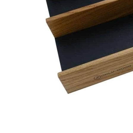
Материал стенок: массив дуба
Материал основания: влагостойкий окрашенный в массе
мдф (Португалия)
Покрытие: натуральное масло / полиуретановый лак
Цвет: дуб/черный
Изделие изготовлено вручную.
Комплектация
В комплект входит:
Деревянный лоток BLACKWOOD — 1 шт.
Дополнительно лоток можно оснастить стальным
разделителем, который приобретается отдельно.