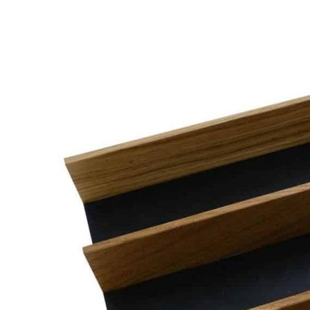
Изделие выполнено из высококачественных материалов,
безопасных для использования в домашних условиях. Лоток
не предназначен для прямого контакта с водой.
Описание товара
Тройной лоток для стандартных выдвижных ящиков.
Подходит для хранения столовых приборов, кухонного
инвентаря, продуктов и различных мелочей.
Может использоваться как самостоятельный органайзер.
Совместим с ящиками и системами хранения на кухне и
в шкафах.
Не предназначен для прямого контакта с водой.
Размеры
Ширина: 300 мм
Длина: 473 мм
Высота: 53 мм
Материалы