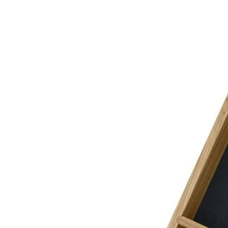
обеспечивает высокое качество исполнения и внимание к
каждой детали.
Сделано вручную в России
Гарантия: 2 года
Информация
Юридическая информация
Политика конфиденциальности
©2020 - 2026 «ONLY-WOOD»
Мы в соцсетях: