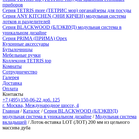
приборов
Серия TETRIS more (ТЕТРИС мор) органайзеры для посуды
Серия ANY KITCHEN (ЭНИ КИЧЕН) модульная система
лотков и разделителей
Серия BLACKWOOD (БЛЭКВУД) модульная система в
уникальном дизайне
Серия PRIMA (ПРИМА) Орех
Кухонные аксессуары
Бутылочницы
Мебельные ручки
Коллекция TETRIS top
Комнаты
Сотрудничество
Галерея
Доставка
Оплата
Контакты
+7 (495) 150-06-22 доб. 125
г. Москва, Международное шоссе, 4
Главная
/
Каталог
/
Серия BLACKWOOD (БЛЭКВУД)
модульная система в уникальном дизайне
/
Модульная система
вкладышей
/ Лоток-вставка LOT (ЛОТ) 200 мм из цельного
массива дуба