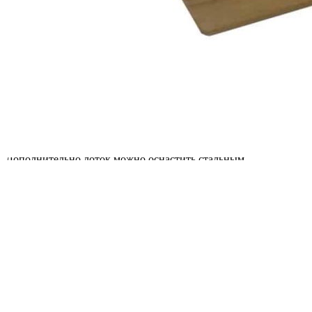
Изделие изготовлено вручную.
Комплектация
В комплект входит:
Деревянный лоток-вставка BLACKWOOD — 1 шт.
Дополнительно лоток можно оснастить стальным
разделителем, который приобретается отдельно.
Преимущества
• Изготовлен из натурального массива дуба с благородным
оттенком дуб рустик и выразительными затемненными
древесными порами.