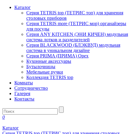
Каталог
Серия TETRIS top (ТЕТРИС топ) для хранения
столовых приборов
Серия TETRIS more (ТЕТРИС мор) органайзеры
для посуды
Серия ANY KITCHEN (ЭНИ КИЧЕН) модульная
система лотков и разделителей
Серия BLACKWOOD (БЛЭКВУД) модульная
система в уникальном дизайне
Серия PRIMA (ПРИМА) Орех
Кухонные аксессуары
Бутылочницы
Мебельные ручки
Коллекция TETRIS top
Комнаты
Сотрудничество
Галерея
Контакты
0
Каталог
Серия TETRIS top (ТЕТРИС топ) для хранения столовых