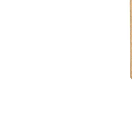
5 270 ₽
Упаковать в подарочную упаковку
В корзину
Купить в 1 клик
Артикул: LOT200-OAK