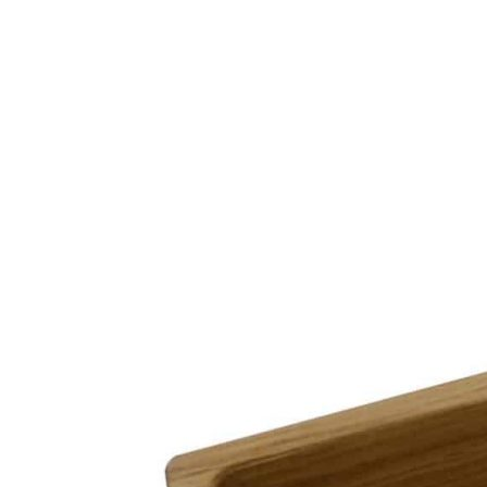
Деревянный лоток-вставка BLACKWOOD 200×80 мм из
массива дуба для столовых приборов и хранения мелочей
Описание
Деревянный лоток предназначен для удобного хранения
столовых приборов, кухонных принадлежностей, продуктов и
различных бытовых мелочей. Благодаря продуманной
конструкции изделие можно использовать как
самостоятельно, так и в качестве наполнения стандартных
выдвижных ящиков на кухне, в шкафах и других системах
хранения.
Лоток изготовлен вручную из натурального массива дуба с
отделкой в цвете «дуб рустик». Защитное покрытие из
морилки и полиуретанового матового лака подчеркивает
выразительную текстуру древесины, а также обеспечивает
долговечность и устойчивость изделия к ежедневной
эксплуатации.
Изделие выполнено из высококачественных материалов,
безопасных для использования в домашних условиях. Лоток
не предназначен для прямого контакта с водой.