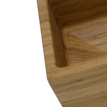
Описание товара
Деревянный лоток для стандартных выдвижных
ящиков.
Подходит для хранения столовых приборов, кухонного
инвентаря, продуктов и различных мелочей.
Может использоваться как самостоятельный органайзер.
Совместим с ящиками и системами хранения на кухне и
в шкафах.
Не предназначен для прямого контакта с водой.
Размеры
Ширина: 80 мм
Длина: 200 мм
Высота: 40 мм
Материалы
Материал стенок: массив дуба
Лоток фрезеруется из единого цельного куска дерева
Покрытие: натуральное масло