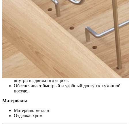
эксплуатации и современный внешний вид, который
гармонично сочетается с системами хранения премиального
уровня.
Описание товара
Предназначен для хранения до четырех крышек
различных размеров.
Используется совместно с многофункциональной
панелью.
Подходит для крышек от кастрюль, сковородок и
сотейников.
Помогает рационально организовать пространство
внутри выдвижного ящика.
Обеспечивает быстрый и удобный доступ к кухонной
посуде.
Материалы
Материал: металл
Отделка: хром