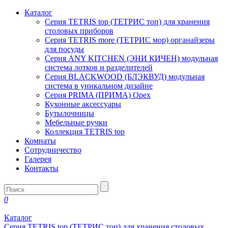
Каталог
Серия TETRIS top (ТЕТРИС топ) для хранения
столовых приборов
Серия TETRIS more (ТЕТРИС мор) органайзеры
для посуды
Серия ANY KITCHEN (ЭНИ КИЧЕН) модульная
система лотков и разделителей
Серия BLACKWOOD (БЛЭКВУД) модульная
система в уникальном дизайне
Серия PRIMA (ПРИМА) Орех
Кухонные аксессуары
Бутылочницы
Мебельные ручки
Коллекция TETRIS top
Комнаты
Сотрудничество
Галерея
Контакты
0
Каталог
Серия TETRIS top (ТЕТРИС топ) для хранения столовых