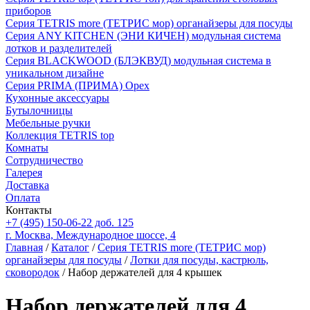
приборов
Серия TETRIS more (ТЕТРИС мор) органайзеры для посуды
Серия ANY KITCHEN (ЭНИ КИЧЕН) модульная система
лотков и разделителей
Серия BLACKWOOD (БЛЭКВУД) модульная система в
уникальном дизайне
Серия PRIMA (ПРИМА) Орех
Кухонные аксессуары
Бутылочницы
Мебельные ручки
Коллекция TETRIS top
Комнаты
Сотрудничество
Галерея
Доставка
Оплата
Контакты
+7 (495) 150-06-22 доб. 125
г. Москва, Международное шоссе, 4
Главная
/
Каталог
/
Серия TETRIS more (ТЕТРИС мор)
органайзеры для посуды
/
Лотки для посуды, кастрюль,
сковородок
/ Набор держателей для 4 крышек
Набор держателей для 4