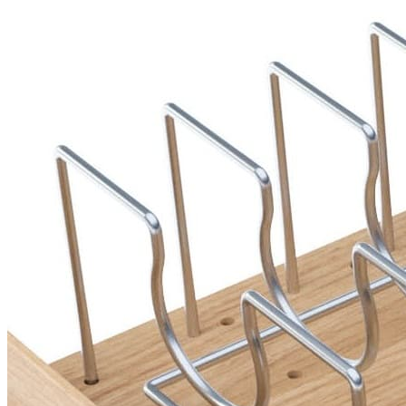
В корзину
Купить в 1 клик
Артикул: KCOP
Набор держателей BARREDO для хранения 4 крышек для
многофункциональной панели в базу 600/900
Описание
Набор держателей BARREDO предназначен для удобного
хранения крышек от кастрюль, сковородок и сотейников
внутри выдвижного ящика. Аксессуар используется
совместно с многофункциональной панелью и позволяет
организовать пространство таким образом, чтобы каждая
крышка находилась на своем месте и была всегда под рукой.
Конструкция подходит для крышек различных диаметров и
помогает избежать их соприкосновения между собой,
защищая поверхности от случайных повреждений. Благодаря
продуманной системе хранения обеспечивается быстрый
доступ к посуде и максимально эффективное использование
внутреннего объема ящика.
Держатели изготовлены из высококачественного металла с
хромированной отделкой. Такое исполнение обеспечивает
прочность конструкции, устойчивость к ежедневной