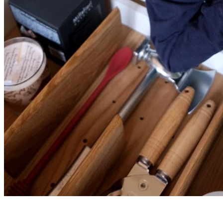
Контакты
+7 (495) 150-06-22 доб. 125
г. Москва, Международное шоссе, 4
sales@only-wood.com
График работы
Пн-Пт: 09:00 - 18:00
Наверх