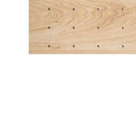
Деревянные разделители:
4 шт. размером 168 мм
2 шт. размером 472 мм
Стальной держатель для 4 бутылок — 1 шт.
Стальной держатель для 4 крышек — 1 шт.
Для фасада 1200 мм
Деревянный органайзер на 1200 мм — 1 шт.
Деревянные разделители:
4 шт. размером 168 мм
1 шт. размером 232 мм
3 шт. размером 472 мм
Стальной держатель для 4 бутылок — 1 шт.
Стальной держатель для 4 крышек — 1 шт.
Состав комплекта можно изменить, добавив или убрав
отдельные разделители и аксессуары.
Преимущества