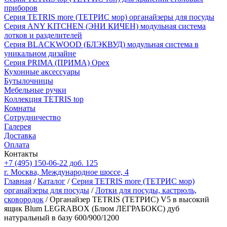
приборов
Серия TETRIS more (ТЕТРИС мор) органайзеры для посуды
Серия ANY KITCHEN (ЭНИ КИЧЕН) модульная система
лотков и разделителей
Серия BLACKWOOD (БЛЭКВУД) модульная система в
уникальном дизайне
Серия PRIMA (ПРИМА) Орех
Кухонные аксессуары
Бутылочницы
Мебельные ручки
Коллекция TETRIS top
Комнаты
Сотрудничество
Галерея
Доставка
Оплата
Контакты
+7 (495) 150-06-22 доб. 125
г. Москва, Международное шоссе, 4
Главная
/
Каталог
/
Серия TETRIS more (ТЕТРИС мор)
органайзеры для посуды
/
Лотки для посуды, кастрюль,
сковородок
/ Органайзер TETRIS (ТЕТРИС) V5 в высокий
ящик Blum LEGRABOX (Блюм ЛЕГРАБОКС) дуб
натуральный в базу 600/900/1200