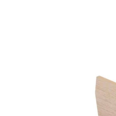
Характеристики
Ширина фасада: 600 / 900 / 1200 мм
Подходит для ящиков: Blum LEGRABOX глубиной 500
мм
Место установки: нижний высокий ящик
Размеры: 524/824/1124 × 473 × 192 мм
Материал: массив дуба
Цвет: дуб/дуб белый/дуб черный/дуб/рустик/темный
орех
Дополнительные возможности
По индивидуальному заказу возможно изготовление
органайзеров других размеров, а также подбор декоративного
покрытия.