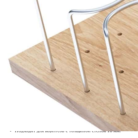
LEGRABOX. Натуральное масляное покрытие подчеркивает
природную красоту древесины и обеспечивает
дополнительную защиту поверхности.
Благодаря переставляемым разделителям и держателям
пользователь может самостоятельно изменять конфигурацию
хранения, создавая наиболее удобную организацию
пространства. При необходимости размеры органайзера могут
быть скорректированы для установки в нестандартные ящики.
Описание товара
Органайзер для высоких выдвижных ящиков Blum
LEGRABOX глубиной 500 мм.
Подходит для фасадов шириной 600, 900 и 1200 мм.
Предназначен для хранения бутылок, посуды, крышек,
сковородок и кухонной утвари.
Позволяет изменять расположение разделителей и
держателей в зависимости от задач хранения.
Подходит для корпусов с толщиной стенок 16 мм.
Возможно изменение размеров изделия под