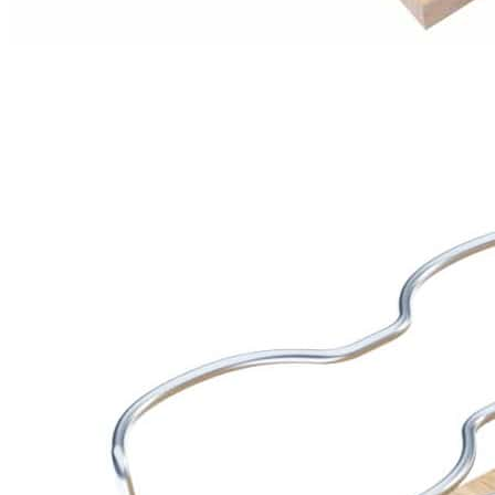
13 800 ₽
Ширина каркаса
600
900
1200
Упаковать в подарочную упаковку
В корзину
Купить в 1 клик
Деревянный органайзер TETRIS V5 для высокого ящика
Blum LEGRABOX глубиной 500 мм, ширина фасада
600/900/1200 мм, цвет — дуб/дуб белый/дуб черный/дуб/
рустик/темный орех
Описание
Деревянный органайзер TETRIS V5 разработан специально
для высоких выдвижных ящиков Blum LEGRABOX глубиной
500 мм и предназначен для удобного хранения бутылок,
посуды, крышек, сковородок и кухонных принадлежностей.
Изделие сочетает функциональность, современный дизайн и
возможность гибкой настройки внутреннего пространства
под индивидуальные потребности.
Органайзер изготовлен вручную из натурального дуба и
полностью адаптирован для использования с системой Blum