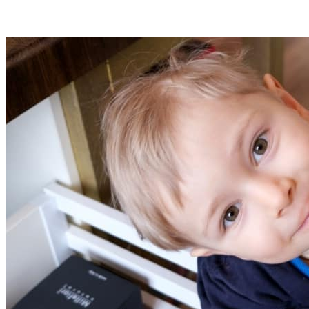
О нас
Доставка
Оплата
Прайс - лист
Контакты
Товары
Серия TETRIS top (ТЕТРИС топ) для хранения столовых
приборов
Серия TETRIS more (ТЕТРИС мор) органайзеры для посуды
Серия ANY KITCHEN (ЭНИ КИЧЕН) модульная система
лотков и разделителей
Серия BLACKWOOD (БЛЭКВУД) модульная система в
уникальном дизайне
Серия PRIMA (ПРИМА) Орех
Кухонные аксессуары
Бутылочницы
Мебельные ручки
Коллекция TETRIS top