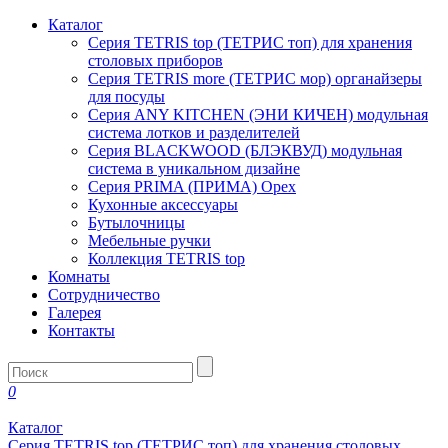
Каталог
Серия TETRIS top (ТЕТРИС топ) для хранения
столовых приборов
Серия TETRIS more (ТЕТРИС мор) органайзеры
для посуды
Серия ANY KITCHEN (ЭНИ КИЧЕН) модульная
система лотков и разделителей
Серия BLACKWOOD (БЛЭКВУД) модульная
система в уникальном дизайне
Серия PRIMA (ПРИМА) Орех
Кухонные аксессуары
Бутылочницы
Мебельные ручки
Коллекция TETRIS top
Комнаты
Сотрудничество
Галерея
Контакты
0
Каталог
Серия TETRIS top (ТЕТРИС топ) для хранения столовых