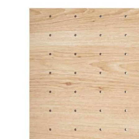
шпоном дуба
Покрытие: пропитка натуральным маслом
Цвет: дуб/дуб белый/дуб черный/дуб/рустик/темный
орех
Изделие изготовлено вручную.
Комплектация
Для фасада 600 мм
Деревянный органайзер на 600 мм — 1 шт.
Деревянные разделители:
2 шт. размером 168 мм
1 шт. размером 472 мм
Стальной держатель для 4 бутылок — 1шт.
Стальной держатель для 4 крышек — 1 шт.
Для фасада 900 мм
Деревянный органайзер на 900 мм — 1 шт.