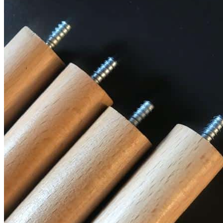
лотков и разделителей
Серия BLACKWOOD (БЛЭКВУД) модульная система в
уникальном дизайне
Серия PRIMA (ПРИМА) Орех
Кухонные аксессуары
Бутылочницы
Мебельные ручки
Коллекция TETRIS top
Контакты
+7 (495) 150-06-22 доб. 125
г. Москва, Международное шоссе, 4
sales@only-wood.com
График работы
Пн-Пт: 09:00 - 18:00
Наверх