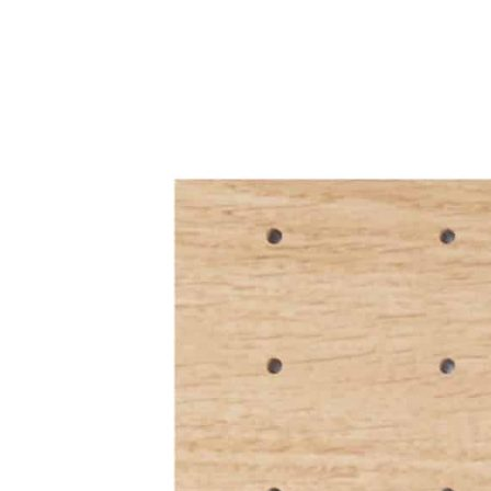
Деревянная панель TETRIS — 1 шт.
Цилиндрические деревянные разделители — 12 шт.
При необходимости состав комплекта можно изменить,
добавив или убрав отдельные разделители.
Преимущества
• Изготовлена из натурального массива дуба с выразительной
природной текстурой древесины.
• Обеспечивает удобное, безопасное и экологичное хранение
тарелок и другой кухонной посуды.
• Цилиндрические разделители легко устанавливаются,
снимаются и переставляются, позволяя быстро изменить
конфигурацию системы хранения.
• Натуральное масляное покрытие подчеркивает красоту
древесины и защищает поверхность изделия.