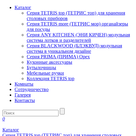
Каталог
Серия TETRIS top (ТЕТРИС топ) для хранения
столовых приборов
Серия TETRIS more (ТЕТРИС мор) органайзеры
для посуды
Серия ANY KITCHEN (ЭНИ КИЧЕН) модульная
система лотков и разделителей
Серия BLACKWOOD (БЛЭКВУД) модульная
система в уникальном дизайне
Серия PRIMA (ПРИМА) Орех
Кухонные аксессуары
Бутылочницы
Мебельные ручки
Коллекция TETRIS top
Комнаты
Сотрудничество
Галерея
Контакты
0
Каталог
Серия TETRIS top (ТЕТРИС топ) для хранения столовых