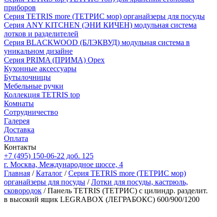
приборов
Серия TETRIS more (ТЕТРИС мор) органайзеры для посуды
Серия ANY KITCHEN (ЭНИ КИЧЕН) модульная система
лотков и разделителей
Серия BLACKWOOD (БЛЭКВУД) модульная система в
уникальном дизайне
Серия PRIMA (ПРИМА) Орех
Кухонные аксессуары
Бутылочницы
Мебельные ручки
Коллекция TETRIS top
Комнаты
Сотрудничество
Галерея
Доставка
Оплата
Контакты
+7 (495) 150-06-22 доб. 125
г. Москва, Международное шоссе, 4
Главная
/
Каталог
/
Серия TETRIS more (ТЕТРИС мор)
органайзеры для посуды
/
Лотки для посуды, кастрюль,
сковородок
/ Панель TETRIS (ТЕТРИС) с цилиндр. разделит.
в высокий ящик LEGRABOX (ЛЕГРАБОКС) 600/900/1200