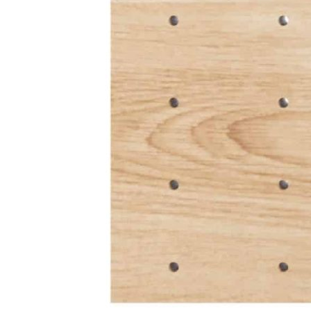
Дополнительные возможности
По индивидуальному заказу возможно изготовление панелей
других размеров, а также подбор декоративного покрытия.
Сделано вручную в России
Гарантия: 2 года
Информация
Юридическая информация
Политика конфиденциальности
©2020 - 2026 «ONLY-WOOD»
Мы в соцсетях: