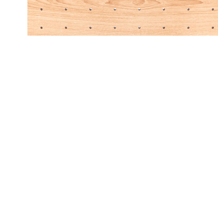
10 000 ₽
Ширина каркаса
600
900
1200
Упаковать в подарочную упаковку
В корзину
Купить в 1 клик
Деревянная панель TETRIS с цилиндрическими
разделителями для тарелок в высокий ящик Blum
LEGRABOX глубиной 500 мм, ширина фасада 600/900/1200
мм
Описание
Деревянная панель TETRIS разработана специально для
организации удобного и безопасного хранения тарелок
различных размеров в высоких выдвижных ящиках
Blum
LEGRABOX
глубиной 500 мм. Продуманная конструкция