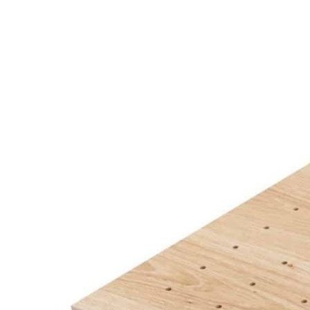
позволяет эффективно использовать внутреннее пространство
ящика, обеспечивая быстрый доступ к посуде и поддерживая
идеальный порядок.
Панель изготовлена вручную из натурального дуба и
полностью адаптирована для установки в системы
Blum
LEGRABOX
. Поверхность обработана натуральным маслом,
которое подчеркивает выразительную текстуру древесины и
обеспечивает дополнительную защиту изделия.
Цилиндрические разделители легко устанавливаются,
снимаются и переставляются, позволяя изменять
конфигурацию хранения в зависимости от размеров тарелок и
индивидуальных потребностей пользователя.
Описание товара
Деревянная панель для хранения тарелок в высоких
выдвижных ящиках.
Подходит для систем
Blum LEGRABOX
глубиной 500
мм.