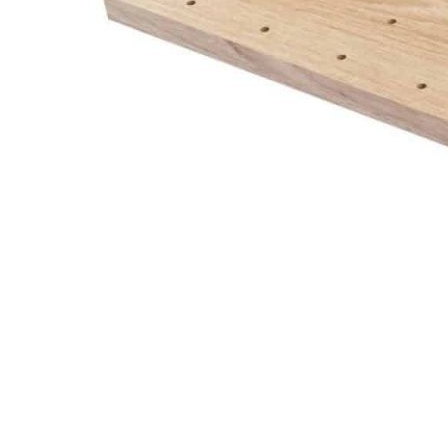
Предназначена для фасадов шириной 600, 900 и 1200
мм.
Позволяет удобно размещать тарелки различных
размеров.
Цилиндрические разделители легко переставляются,
обеспечивая гибкую организацию пространства.
Подходит для корпусов с толщиной стенок 16 мм.
Размеры
Для фасада 600 мм
Размер панели: 524 × 473 × 186 мм
Для фасада 900 мм
Размер панели: 824 × 473 × 186 мм
Для фасада 1200 мм
Размер панели: 1124 × 473 × 186 мм
Толщина основания составляет
22 мм
, что обеспечивает
надежную фиксацию разделителей.
Материалы