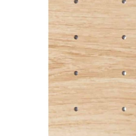
• Современный дизайн с лаконичными линиями идеально
сочетается с выдвижными системами
Blum LEGRABOX
.
• Натуральный дуб отличается высокой прочностью,
устойчивостью к износу и воздействию влаги.
• Все элементы панели изготавливаются и собираются
вручную, что гарантирует высокое качество исполнения и
внимание к каждой детали.
Характеристики
Ширина фасада: 600 / 900 / 1200 мм
Подходит для ящиков:
Blum LEGRABOX
глубиной 500
мм
Место установки: нижний высокий выдвижной ящик
Размеры: 524 / 824 / 1124 × 473 × 186 мм
Материал: массив дуба
Цвет: натуральный дуб