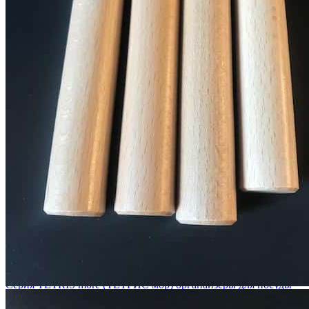
О нас
Доставка
Оплата
Прайс - лист
Контакты
Товары
Серия TETRIS top (ТЕТРИС топ) для хранения столовых
приборов
Серия TETRIS more (ТЕТРИС мор) органайзеры для посуды
Серия ANY KITCHEN (ЭНИ КИЧЕН) модульная система