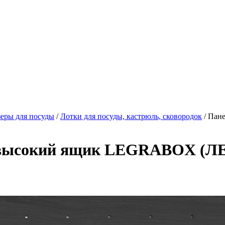
еры для посуды
/
Лотки для посуды, кастрюль, сковородок
/ Пан
высокий ящик LEGRABOX (ЛЕГ