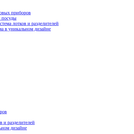
ловых приборов
я посуды
ема лотков и разделителей
 в уникальном дизайне
ров
 и разделителей
ном дизайне