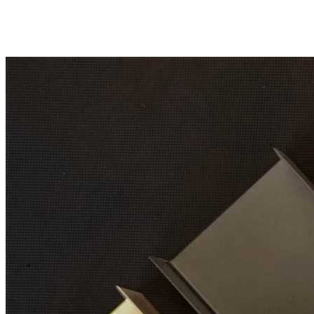
660 ₽
Упаковать в подарочную упаковку
В корзину
Купить в 1 клик
Артикул: INS99OG
Высокий стальной разделитель TETRIS 200×230 мм с
ручками для высоких ящиков, цвет — серый орион
Описание
Высокий разделитель TETRIS предназначен для удобной
организации внутреннего пространства высоких деревянных
ящиков. Аксессуар позволяет разделить ящик на несколько
самостоятельных секций, обеспечивая аккуратное хранение
различных предметов и быстрый доступ к ним.
Разделитель устанавливается в высокие коробки шириной 150
мм и при необходимости легко перемещается внутри ящика,
позволяя изменять конфигурацию хранения в зависимости от
текущих задач.