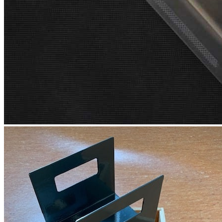
Длина: 132 мм
Высота: 99 мм
Материалы
Материал: сталь
Покрытие: порошковая окраска
Цвет: серый орион
Комплектация
В комплект входит:
Высокий стальной разделитель TETRIS с ручками — 1
шт.
Преимущества