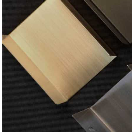
Конструкция выполнена из прочной стали и дополнена
удобными ручками в боковых стенках, благодаря которым
разделитель легко доставать, переставлять и использовать в
повседневной эксплуатации.
Описание товара
Предназначен для разделения внутреннего пространства
высоких деревянных ящиков.
Подходит для установки в высокие коробки шириной
150 мм.
Легко перемещается внутри ящика и позволяет изменять
организацию хранения.
Оснащен удобными ручками для быстрого извлечения и
перестановки.
Подходит для использования в различных помещениях
дома.
Размеры
Ширина: 101 мм