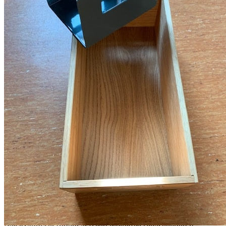
• Позволяет эффективно разделить внутреннее пространство
ящика на отдельные зоны хранения.
• Легко устанавливается и при необходимости быстро
переставляется без использования дополнительных
инструментов.
• Удобные боковые ручки обеспечивают комфортное
использование и перемещение разделителя.
• Изготовлен из прочной стали, устойчивой к ежедневной
эксплуатации.
• Порошковое покрытие защищает поверхность и сохраняет
привлекательный внешний вид изделия.
• Универсален в использовании и подходит для кухни,
гостиной, детской комнаты, гардеробной и ванной.
Универсальное использование
Для кухни, гостиной, детской комнаты, гардеробной и