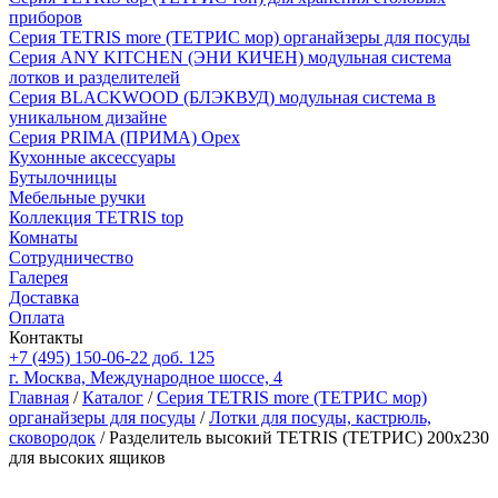
приборов
Серия TETRIS more (ТЕТРИС мор) органайзеры для посуды
Серия ANY KITCHEN (ЭНИ КИЧЕН) модульная система
лотков и разделителей
Серия BLACKWOOD (БЛЭКВУД) модульная система в
уникальном дизайне
Серия PRIMA (ПРИМА) Орех
Кухонные аксессуары
Бутылочницы
Мебельные ручки
Коллекция TETRIS top
Комнаты
Сотрудничество
Галерея
Доставка
Оплата
Контакты
+7 (495) 150-06-22 доб. 125
г. Москва, Международное шоссе, 4
Главная
/
Каталог
/
Серия TETRIS more (ТЕТРИС мор)
органайзеры для посуды
/
Лотки для посуды, кастрюль,
сковородок
/ Разделитель высокий TETRIS (ТЕТРИС) 200х230
для высоких ящиков