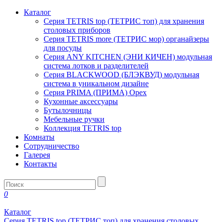
Каталог
Серия TETRIS top (ТЕТРИС топ) для хранения
столовых приборов
Серия TETRIS more (ТЕТРИС мор) органайзеры
для посуды
Серия ANY KITCHEN (ЭНИ КИЧЕН) модульная
система лотков и разделителей
Серия BLACKWOOD (БЛЭКВУД) модульная
система в уникальном дизайне
Серия PRIMA (ПРИМА) Орех
Кухонные аксессуары
Бутылочницы
Мебельные ручки
Коллекция TETRIS top
Комнаты
Сотрудничество
Галерея
Контакты
0
Каталог
Серия TETRIS top (ТЕТРИС топ) для хранения столовых