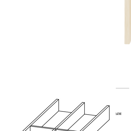
Изделие изготовлено вручную.
Комплектация
В комплект входит:
Деревянный лоток в цвете дуб белый — 1 шт.
Дополнительно лоток можно оснастить стальным
разделителем, который приобретается отдельно.
Преимущества
• Изготовлен из натурального массива дуба с благородным
оттенком дуб рустик и выразительными затемненными
древесными порами.