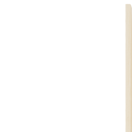
Двойной деревянный лоток 473×200 мм из массива дуба
для столовых приборов и хранения мелочей, цвет — дуб
белый
Описание
Двойной деревянный лоток предназначен для удобного
хранения столовых приборов, кухонных принадлежностей,
продуктов и различных бытовых мелочей. Благодаря
продуманной конструкции изделие можно использовать как
самостоятельно, так и в качестве наполнения стандартных
выдвижных ящиков на кухне, в шкафах и других системах
хранения.
Лоток изготовлен вручную из натурального массива дуба с
отделкой в цвете «дуб рустик». Защитное покрытие из
морилки и полиуретанового матового лака подчеркивает
выразительную текстуру древесины, а также обеспечивает
долговечность и устойчивость изделия к ежедневной
эксплуатации.
Изделие выполнено из высококачественных материалов,
безопасных для использования в домашних условиях. Лоток
не предназначен для прямого контакта с водой.