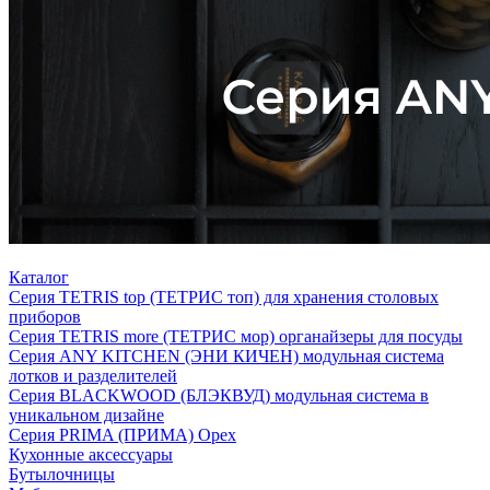
Каталог
Серия TETRIS top (ТЕТРИС топ) для хранения столовых
приборов
Серия TETRIS more (ТЕТРИС мор) органайзеры для посуды
Серия ANY KITCHEN (ЭНИ КИЧЕН) модульная система
лотков и разделителей
Серия BLACKWOOD (БЛЭКВУД) модульная система в
уникальном дизайне
Серия PRIMA (ПРИМА) Орех
Кухонные аксессуары
Бутылочницы