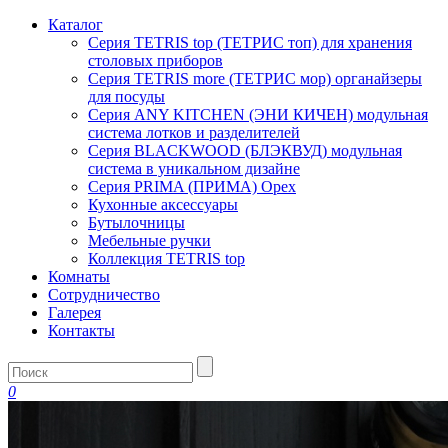
Каталог
Серия TETRIS top (ТЕТРИС топ) для хранения
столовых приборов
Серия TETRIS more (ТЕТРИС мор) органайзеры
для посуды
Серия ANY KITCHEN (ЭНИ КИЧЕН) модульная
система лотков и разделителей
Серия BLACKWOOD (БЛЭКВУД) модульная
система в уникальном дизайне
Серия PRIMA (ПРИМА) Орех
Кухонные аксессуары
Бутылочницы
Мебельные ручки
Коллекция TETRIS top
Комнаты
Сотрудничество
Галерея
Контакты
0