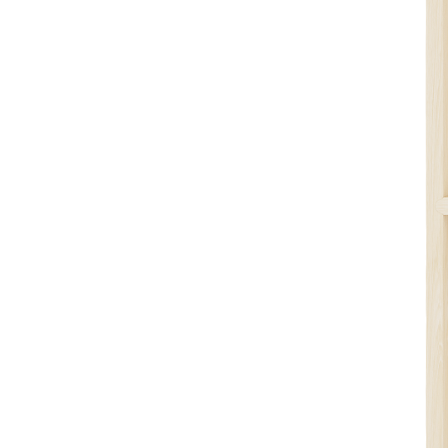
Описание товара
Двойной лоток для стандартных выдвижных ящиков.
Подходит для хранения столовых приборов, кухонного
инвентаря, продуктов и различных мелочей.
Может использоваться как самостоятельный органайзер.
Совместим с ящиками и системами хранения на кухне и
в шкафах.
Не предназначен для прямого контакта с водой.
Размеры
Ширина: 200 мм
Длина: 473 мм
Высота: 53 мм
Материалы
Материал стенок: массив дуба/ МДФ, облицованный
шпоном дуба
Покрытие: морилка / полиуретановый лак
Цвет: дуб белый