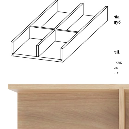
В корзину
Купить в 1 клик
Артикул: ANYL2
Двойной деревянный лоток 473×200 мм из массива дуба
для столовых приборов и хранения мелочей, цвет — дуб
натуральный
Описание
Двойной деревянный лоток предназначен для удобного
хранения столовых приборов, кухонных принадлежностей,
продуктов и различных бытовых мелочей. Благодаря
продуманной конструкции изделие можно использовать как
самостоятельно, так и в качестве наполнения стандартных
выдвижных ящиков на кухне, в шкафах и других системах
хранения.
Лоток изготовлен вручную из натурального массива дуба с
отделкой в цвете «дуб рустик». Защитное покрытие из
морилки и полиуретанового матового лака подчеркивает
выразительную текстуру древесины, а также обеспечивает
долговечность и устойчивость изделия к ежедневной
эксплуатации.
Изделие выполнено из высококачественных материалов,
безопасных для использования в домашних условиях. Лоток