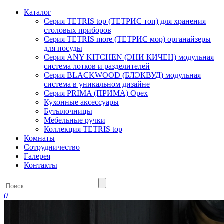
Каталог
Серия TETRIS top (ТЕТРИС топ) для хранения
столовых приборов
Серия TETRIS more (ТЕТРИС мор) органайзеры
для посуды
Серия ANY KITCHEN (ЭНИ КИЧЕН) модульная
система лотков и разделителей
Серия BLACKWOOD (БЛЭКВУД) модульная
система в уникальном дизайне
Серия PRIMA (ПРИМА) Орех
Кухонные аксессуары
Бутылочницы
Мебельные ручки
Коллекция TETRIS top
Комнаты
Сотрудничество
Галерея
Контакты
0