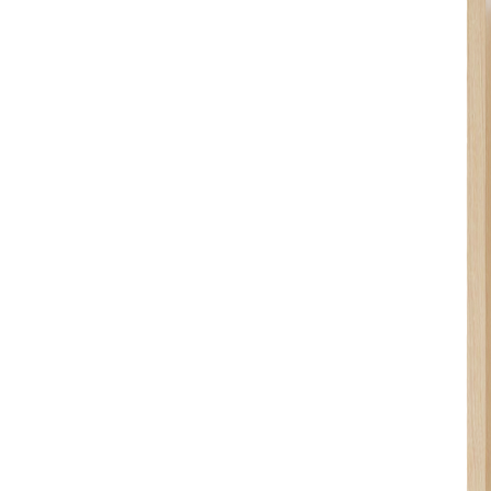
шпоном дуба
Покрытие: морилка / полиуретановый лак
Цвет: дуб натуральный
Изделие изготовлено вручную.
Комплектация
В комплект входит:
Деревянный лоток в цвете дуб натуральный — 1 шт.
Дополнительно лоток можно оснастить стальным
разделителем, который приобретается отдельно.
Преимущества
• Изготовлен из натурального массива дуба с благородным