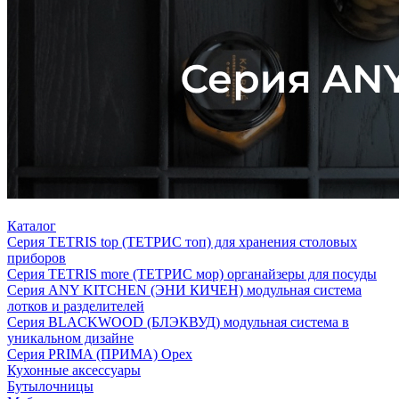
Каталог
Серия TETRIS top (ТЕТРИС топ) для хранения столовых
приборов
Серия TETRIS more (ТЕТРИС мор) органайзеры для посуды
Серия ANY KITCHEN (ЭНИ КИЧЕН) модульная система
лотков и разделителей
Серия BLACKWOOD (БЛЭКВУД) модульная система в
уникальном дизайне
Серия PRIMA (ПРИМА) Орех
Кухонные аксессуары
Бутылочницы