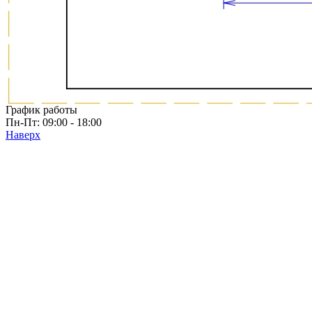
Мебельные ручки
Коллекция TETRIS top
Контакты
+7 (495) 150-06-22 доб. 125
г. Москва, Международное шоссе, 4
sales@only-wood.com
График работы
Пн-Пт: 09:00 - 18:00
Наверх