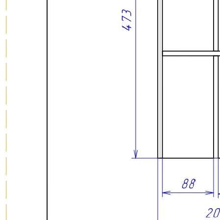
О нас
Доставка
Оплата
Прайс - лист
Контакты
Товары
Серия TETRIS top (ТЕТРИС топ) для хранения столовых
приборов
Серия TETRIS more (ТЕТРИС мор) органайзеры для посуды
Серия ANY KITCHEN (ЭНИ КИЧЕН) модульная система
лотков и разделителей
Серия BLACKWOOD (БЛЭКВУД) модульная система в
уникальном дизайне
Серия PRIMA (ПРИМА) Орех
Кухонные аксессуары
Бутылочницы