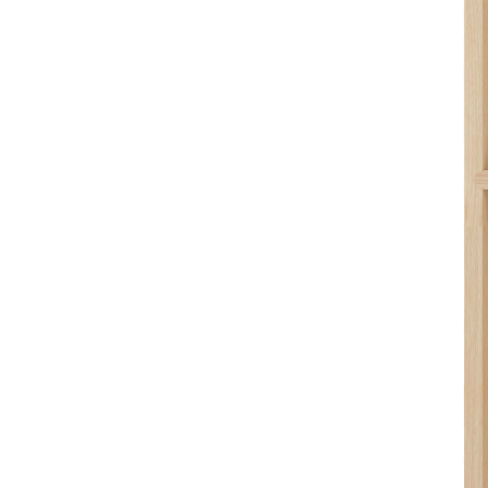
оттенком дуб рустик и выразительными затемненными
древесными порами.
• Обеспечивает удобное и экологичное хранение столовых
приборов, кухонных принадлежностей и различных мелочей.
• Натуральная древесина обладает уникальной текстурой,
которая подчеркивается декоративным покрытием и делает
каждое изделие индивидуальным.
• Современный дизайн с четкими линиями и лаконичными
формами гармонично сочетается с большинством
современных выдвижных ящиков и систем хранения.
• Дуб отличается высокой прочностью, устойчивостью к
износу и воздействию влаги.
• Многослойное защитное покрытие надежно оберегает
поверхность от повреждений и помогает сохранить
привлекательный внешний вид изделия на долгие годы.
• Все детали изготавливаются и собираются вручную, что
обеспечивает высокое качество исполнения и внимание к
каждой детали.