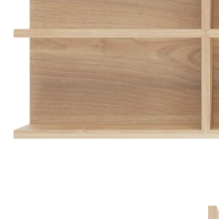
не предназначен для прямого контакта с водой.
Описание товара
Двойной лоток для стандартных выдвижных ящиков.
Подходит для хранения столовых приборов, кухонного
инвентаря, продуктов и различных мелочей.
Может использоваться как самостоятельный органайзер.
Совместим с ящиками и системами хранения на кухне и
в шкафах.
Не предназначен для прямого контакта с водой.
Размеры
Ширина: 200 мм
Длина: 473 мм
Высота: 53 мм
Материалы
Материал стенок: массив дуба/ МДФ, облицованный