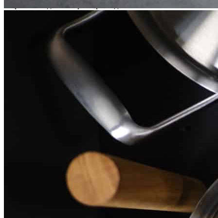
• При необходимости размеры изделия можно легко
адаптировать под конкретную систему хранения.
Дополнительные возможности
По индивидуальному заказу возможно изготовление лотков
других размеров, а также подбор варианта декоративного
покрытия.
Рекомендации по уходу
Следует избегать прямого контакта изделия с водой, а также
резких перепадов температуры и влажности.
Рекомендуется хранить изделие вдали от источников тепла.
Для удаления пыли и загрязнений используйте мягкую
влажную ткань, после чего поверхность рекомендуется сразу