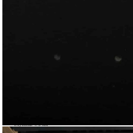
Многофункциональный лоток-вкладыш для высоких
выдвижных ящиков.
Подходит для фасадов шириной 600/900 мм.
Предназначен для хранения посуды, тарелок и кухонной
утвари.
Совместим с деревянными и стальными разделителями,
держателями и другими аксессуарами TETRIS.
Размер изделия может быть адаптирован под
конкретный ящик или выдвижную корзину.
Место установки
Высокие ящики с высоким фасадом
Выдвижные корзины
Шкафы
Ширина фасада / количество рядов отверстий
600 мм — 8 рядов
900 мм — 12 рядов
Размеры
Глубина: 473 мм
Высота: 16 мм