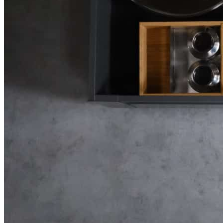
Преимущества
• Натуральные материалы и благородный оттенок дуба
создают эстетичный внешний вид изделия.
• Позволяет удобно и экологично организовать хранение
посуды, тарелок и кухонных принадлежностей.
• Натуральная древесная текстура придает изделию
индивидуальность и подчеркивает его премиальный характер.
• Современный дизайн с прямыми линиями и лаконичными
формами гармонично сочетается с современными системами
выдвижных ящиков.
• Поверхность устойчива к износу и воздействию влаги.
• Бесцветное лаковое покрытие надежно защищает изделие и
помогает сохранить его привлекательный внешний вид на
протяжении длительного времени.
• Высокое качество материалов и ручное изготовление
обеспечивают долговечность и надежность конструкции.