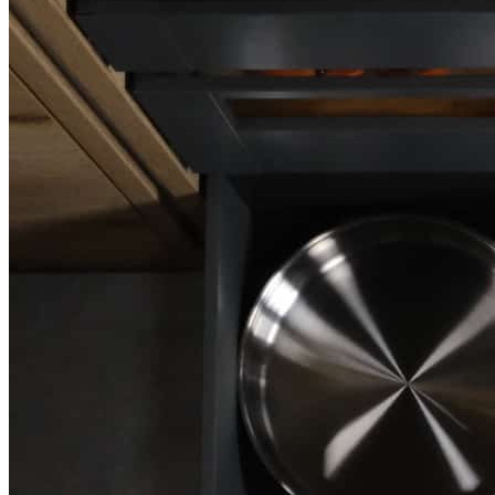
Ширина зависит от системы выдвижного ящика.
Материалы
Материал: влагостойкий мдф Valchromat (Португалия)
Покрытие: лак
Цвет: черный
Изделие изготовлено вручную.
Комплектация
В комплект входит:
Многофункциональная панель BLACKWOOD в цвете
черный — 1 шт.
Обратите внимание: разделители и дополнительные
аксессуары в комплект не входят и приобретаются отдельно.