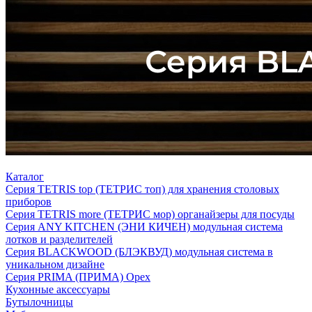
Каталог
Серия TETRIS top (ТЕТРИС топ) для хранения столовых
приборов
Серия TETRIS more (ТЕТРИС мор) органайзеры для посуды
Серия ANY KITCHEN (ЭНИ КИЧЕН) модульная система
лотков и разделителей
Серия BLACKWOOD (БЛЭКВУД) модульная система в
уникальном дизайне
Серия PRIMA (ПРИМА) Орех
Кухонные аксессуары
Бутылочницы