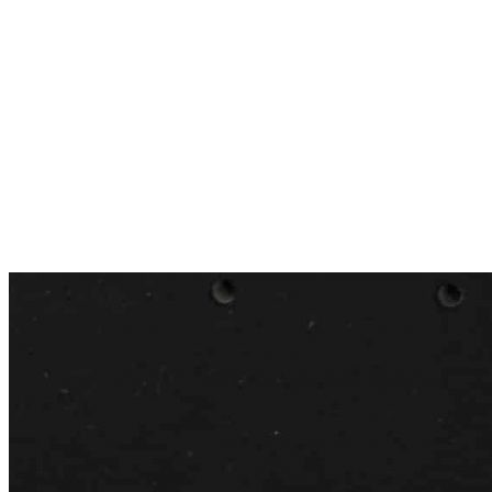
12 600 ₽
Ширина каркаса
600
900
Упаковать в подарочную упаковку
В корзину
Купить в 1 клик
Многофункциональная деревянная панель BLACKWOOD
для высокого ящика LEGRABOX, ширина фасада 600/900
мм, цвет — черный
Описание