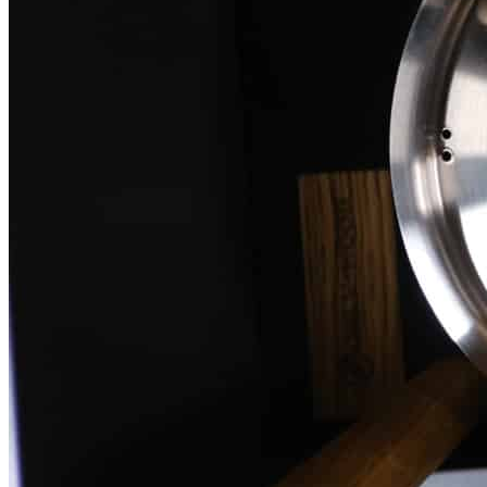
протереть насухо.
Не допускается мытье изделия в посудомоечной машине, а
также использование жестких щеток и абразивных чистящих
средств.
Сделано вручную в России
Гарантия: 2 года
Информация
Юридическая информация
Политика конфиденциальности
©2020 - 2026 «ONLY-WOOD»
Мы в соцсетях: