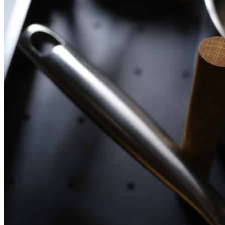
О нас
Доставка
Оплата
Прайс - лист
Контакты
Товары
Серия TETRIS top (ТЕТРИС топ) для хранения столовых
приборов
Серия TETRIS more (ТЕТРИС мор) органайзеры для посуды
Серия ANY KITCHEN (ЭНИ КИЧЕН) модульная система
лотков и разделителей
Серия BLACKWOOD (БЛЭКВУД) модульная система в