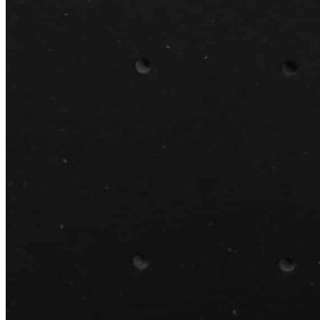
Многофункциональная панель BLACKWOOD предназначена
для удобной организации пространства в высоких
выдвижных ящиках, корзинах и шкафах. Изделие разработано
специально для систем хранения с шириной фасада 600/900
мм и подходит для хранения тарелок, посуды, кухонной
утвари и различных аксессуаров.
Панель изготовлена вручную из качественных материалов,
безопасных для использования на кухне. Продуманная
конструкция позволяет использовать его как самостоятельную
основу для хранения или дополнять различными аксессуарами
TETRIS: деревянными и стальными разделителями,
держателями, контейнерами и коробками.
Многофункциональная панель может использоваться на всю
ширину ящика либо комбинироваться с другими элементами
системы TETRIS, позволяя создавать индивидуальные
решения для организации пространства.
Описание товара