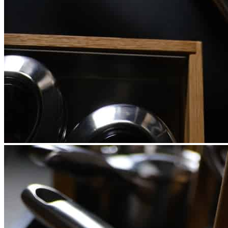
уникальном дизайне
Серия PRIMA (ПРИМА) Орех
Кухонные аксессуары
Бутылочницы
Мебельные ручки
Коллекция TETRIS top
Контакты
+7 (495) 150-06-22 доб. 125
г. Москва, Международное шоссе, 4
sales@only-wood.com
График работы
Пн-Пт: 09:00 - 18:00
Наверх