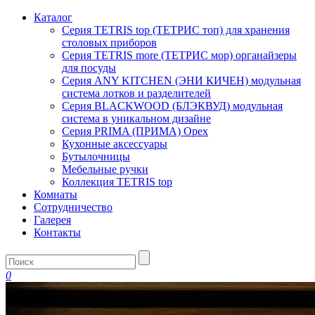
Каталог
Серия TETRIS top (ТЕТРИС топ) для хранения
столовых приборов
Серия TETRIS more (ТЕТРИС мор) органайзеры
для посуды
Серия ANY KITCHEN (ЭНИ КИЧЕН) модульная
система лотков и разделителей
Серия BLACKWOOD (БЛЭКВУД) модульная
система в уникальном дизайне
Серия PRIMA (ПРИМА) Орех
Кухонные аксессуары
Бутылочницы
Мебельные ручки
Коллекция TETRIS top
Комнаты
Сотрудничество
Галерея
Контакты
0