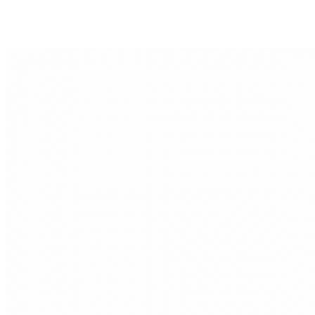
• Современный дизайн с четкими линиями и лаконичными
формами гармонично сочетается с большинством
современных выдвижных ящиков и систем хранения.
• Дуб отличается высокой прочностью, устойчивостью к
износу и воздействию влаги.
• Многослойное защитное покрытие надежно оберегает
поверхность от повреждений и помогает сохранить
привлекательный внешний вид изделия на долгие годы.
• Все детали изготавливаются и собираются вручную, что
обеспечивает высокое качество исполнения и внимание к
каждой детали.
Сделано вручную в России
Гарантия: 2 года
Информация