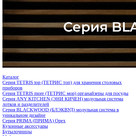
Каталог
Серия TETRIS top (ТЕТРИС топ) для хранения столовых
приборов
Серия TETRIS more (ТЕТРИС мор) органайзеры для посуды
Серия ANY KITCHEN (ЭНИ КИЧЕН) модульная система
лотков и разделителей
Серия BLACKWOOD (БЛЭКВУД) модульная система в
уникальном дизайне
Серия PRIMA (ПРИМА) Орех
Кухонные аксессуары
Бутылочницы