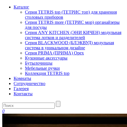
Каталог
Серия TETRIS top (ТЕТРИС топ) для хранения
столовых приборов
Серия TETRIS more (ТЕТРИС мор) органайзеры
для посуды
Серия ANY KITCHEN (ЭНИ КИЧЕН) модульная
система лотков и разделителей
Серия BLACKWOOD (БЛЭКВУД) модульная
система в уникальном дизайне
Серия PRIMA (ПРИМА) Орех
Кухонные аксессуары
Бутылочницы
Мебельные ручки
Коллекция TETRIS top
Комнаты
Сотрудничество
Галерея
Контакты
0