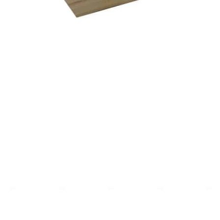
Комплектация
В комплект входит:
Деревянный лоток BLACKWOOD — 1 шт.
Дополнительно лоток можно оснастить стальным
разделителем, который приобретается отдельно.
Преимущества
• Изготовлен из натурального массива дуба с благородным
оттенком дуб рустик и выразительными затемненными
древесными порами.
• Обеспечивает удобное и экологичное хранение столовых
приборов, кухонных принадлежностей и различных мелочей.
• Натуральная древесина обладает уникальной текстурой,
которая подчеркивается декоративным покрытием и делает
каждое изделие индивидуальным.