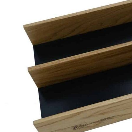
Подходит для хранения столовых приборов, кухонного
инвентаря, продуктов и различных мелочей.
Может использоваться как самостоятельный органайзер.
Совместим с ящиками и системами хранения на кухне и
в шкафах.
Не предназначен для прямого контакта с водой.
Размеры
Ширина: 200 мм
Длина: 473 мм
Высота: 53 мм
Материалы
Материал стенок: массив дуба
Материал основания: влагостойкий окрашенный в массе
мдф (Португалия)
Покрытие: натуральное масло / полиуретановый лак
Изделие изготовлено вручную.