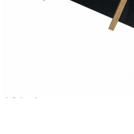
Прайс - лист
Контакты
Товары
Серия TETRIS top (ТЕТРИС топ) для хранения столовых
приборов
Серия TETRIS more (ТЕТРИС мор) органайзеры для посуды
Серия ANY KITCHEN (ЭНИ КИЧЕН) модульная система
лотков и разделителей
Серия BLACKWOOD (БЛЭКВУД) модульная система в
уникальном дизайне
Серия PRIMA (ПРИМА) Орех
Кухонные аксессуары
Бутылочницы
Мебельные ручки
Коллекция TETRIS top
Контакты
+7 (495) 150-06-22 доб. 125
г. Москва, Международное шоссе, 4
sales@only-wood.com
График работы
Пн-Пт: 09:00 - 18:00
Наверх