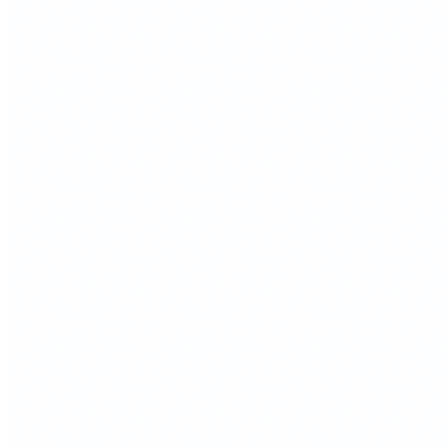
размерам выдвижного ящика и позволяет поддерживать
порядок, обеспечивая быстрый доступ ко всему содержимому.
Изделие выполнено вручную из натурального массива
американского ореха — благородной древесины
премиального класса с выразительной текстурой и
насыщенным природным оттенком. Поверхность покрыта
двумя слоями бесцветного полиуретанового матового лака,
который подчеркивает естественную красоту дерева и
надежно защищает его от ежедневной эксплуатации.
Лоток полностью адаптирован для выдвижных систем
Blum
LEGRABOX, TANDEMBOX и MERIVOBOX
. При
необходимости конструкцию можно дополнить держателями
для ножей, специй и различных мелочей (в зависимости от
модели).
Описание товара
Деревянный лоток для столовых приборов и кухонных
принадлежностей.