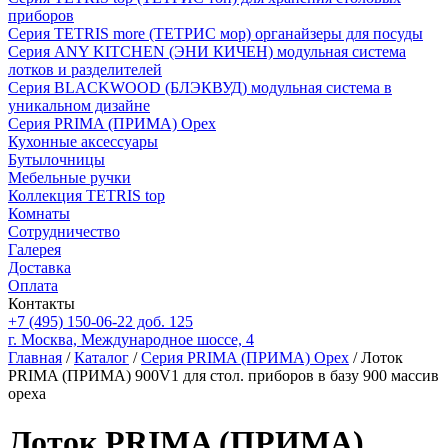
приборов
Серия TETRIS more (ТЕТРИС мор) органайзеры для посуды
Серия ANY KITCHEN (ЭНИ КИЧЕН) модульная система
лотков и разделителей
Серия BLACKWOOD (БЛЭКВУД) модульная система в
уникальном дизайне
Серия PRIMA (ПРИМА) Орех
Кухонные аксессуары
Бутылочницы
Мебельные ручки
Коллекция TETRIS top
Комнаты
Сотрудничество
Галерея
Доставка
Оплата
Контакты
+7 (495) 150-06-22 доб. 125
г. Москва, Международное шоссе, 4
Главная
/
Каталог
/
Серия PRIMA (ПРИМА) Орех
/ Лоток
PRIMA (ПРИМА) 900V1 для стол. приборов в базу 900 массив
ореха
Лоток PRIMA (ПРИМА)