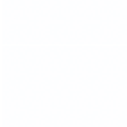
0 ₽
Тип ящика
Blum LEGRABOX
Blum TANDEMBOX
Ваш ящик
(потребуется замер)
Упаковать в подарочную упаковку
В корзину
Купить в 1 клик
Деревянный лоток PRIMA 900V1 из массива
американского ореха для столовых приборов в
выдвижной ящик шириной фасада 900 мм
Описание
Деревянный лоток PRIMA 900V1 предназначен для удобного,
эстетичного и функционального хранения столовых приборов
и кухонных принадлежностей. Лоток изготовлен точно по