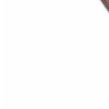
премиального качества.
• Благородный цвет и естественный аромат древесины
создают ощущение премиального изделия.
• Позволяет удобно и экологично организовать хранение
столовых приборов и кухонных принадлежностей.
• Натуральная древесина обладает выразительной текстурой,
которая эффектно подчеркнута матовым полиуретановым
лаком.
• Современный дизайн с четкими геометрическими линиями
гармонично сочетается с современными системами
выдвижных ящиков.
• Американский орех отличается высокой прочностью,
устойчивостью к износу и воздействию влаги.
• Двухслойное полиуретановое покрытие надежно защищает
поверхность изделия и сохраняет его привлекательный
внешний вид на протяжении многих лет.
• Каждая деталь изготавливается и собирается вручную, что
гарантирует высокое качество исполнения.