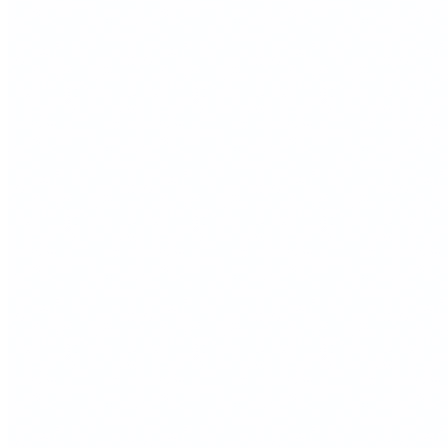
Предназначен для выдвижных ящиков с шириной
фасада 900 мм.
Подходит для систем
Blum LEGRABOX,
TANDEMBOX и MERIVOBOX
.
Рассчитан на внутренний проем шириной 868 мм.
Для корпусов с толщиной стенок 16 мм.
Для корпуса с толщиной стенок 18 мм требуется
подрезка изделия по ширине.
При необходимости может быть дополнен держателями
для ножей, специй и других аксессуаров (в зависимости
от модели).
Размеры
Глубина: 473 мм
Высота: 53 мм
Ширина зависит от типа установленной системы
выдвижного ящика.
Материалы
Материал стенок и разделителей: массив американского
ореха
Материал дна: МДФ, облицованный шпоном
американского ореха с двух сторон
Покрытие: бесцветный полиуретановый матовый лак