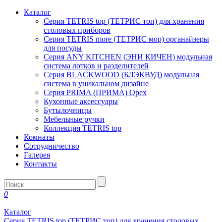
Каталог
Серия TETRIS top (ТЕТРИС топ) для хранения
столовых приборов
Серия TETRIS more (ТЕТРИС мор) органайзеры
для посуды
Серия ANY KITCHEN (ЭНИ КИЧЕН) модульная
система лотков и разделителей
Серия BLACKWOOD (БЛЭКВУД) модульная
система в уникальном дизайне
Серия PRIMA (ПРИМА) Орех
Кухонные аксессуары
Бутылочницы
Мебельные ручки
Коллекция TETRIS top
Комнаты
Сотрудничество
Галерея
Контакты
0
Каталог
Серия TETRIS top (ТЕТРИС топ) для хранения столовых