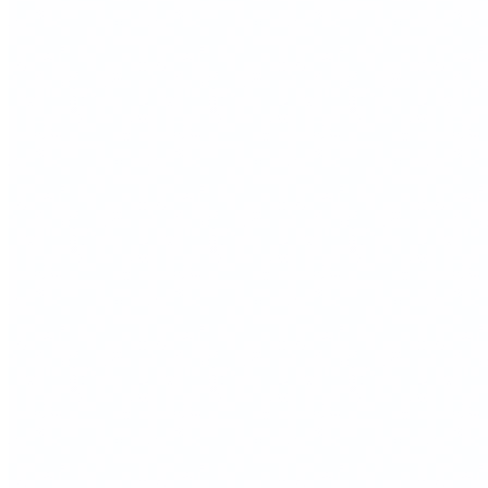
Рекомендации по уходу
Следует избегать длительного контакта изделия с водой, а
также резких перепадов температуры и влажности.
Рекомендуется хранить изделие вдали от источников тепла.
Для удаления пыли и загрязнений используйте мягкую слегка
влажную ткань. После очистки поверхность следует сразу
протереть насухо.
Не допускается мыть изделие в посудомоечной машине, а
также использовать жесткие щетки и абразивные чистящие
средства.
Сделано вручную в России
Гарантия: 2 года