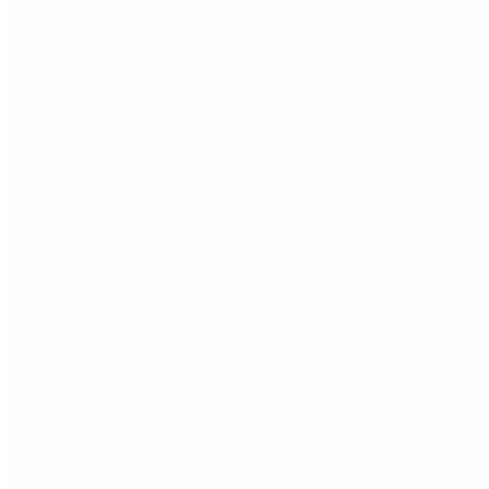
• Древесина тщательно отбирается перед производством —
особое внимание уделяется качеству массива и красоте
рисунка древесных волокон.
• Возможно изготовление изделия по индивидуальным
размерам и эскизам заказчика.
Коллекция
PRIMA
Дополнительная информация
При установке лотка во внутренний выдвижной ящик
необходимо предварительно полностью извлечь ящик из
корпуса.