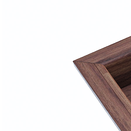
Цвет: натуральный американский орех
Изделие изготовлено вручную.
Комплектация
В комплект входит:
Деревянный лоток PRIMA из массива американского
ореха — 1 шт.
Обратите внимание: ножи, баночки для специй и
дополнительные аксессуары в комплект не входят и
приобретаются отдельно.
Преимущества
• Изготовлен из натурального массива американского ореха