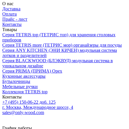
О нас
Доставка
Оплата
Прайс - лист
Контакты
Товары
Серия TETRIS top (ТЕТРИС топ) для хранения столовых
приборов
Серия TETRIS more (ТЕТРИС мор) органайзеры для посуды
Серия ANY KITCHEN (ЭНИ КИЧЕН) модульная система
лотков и разделителей
Серия BLACKWOOD (БЛЭКВУД) модульная система в
уникальном дизайне
Серия PRIMA (ПРИМА) Орех
Кухонные аксессуары
Бутылочницы
Мебельные ручки
Коллекция TETRIS top
Контакты
+7 (495) 150-06-22 доб. 125
г. Москва, Международное шоссе, 4
sales@only-wood.com
График работы