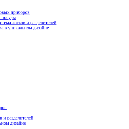
ловых приборов
я посуды
ема лотков и разделителей
 в уникальном дизайне
ров
 и разделителей
ном дизайне