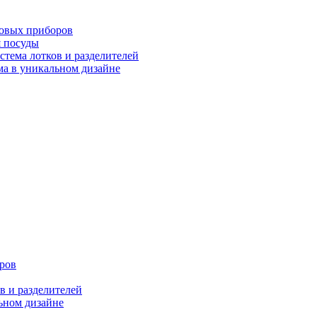
ловых приборов
я посуды
ема лотков и разделителей
 в уникальном дизайне
ров
 и разделителей
ном дизайне