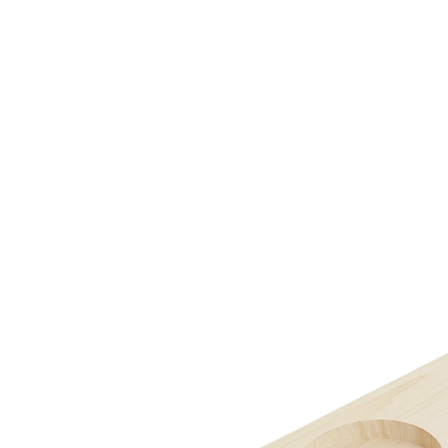
О нас
Доставка
Оплата
Прайс - лист
Контакты
Товары
Серия TETRIS top (ТЕТРИС топ) для хранения столовых
приборов
Серия TETRIS more (ТЕТРИС мор) органайзеры для посуды
Серия ANY KITCHEN (ЭНИ КИЧЕН) модульная система