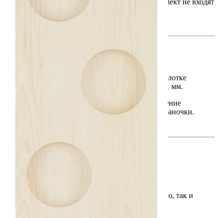
Обратите внимание: баночки для специй в комплект не входят
и приобретаются отдельно.
Особенности использования
Для установки держателя необходимо наличие в лотке
TETRIS специального отделения А шириной 131 мм.
По индивидуальному заказу возможно изготовление
держателя с измененными размерами под ваши баночки.
Преимущества
• Компактное и удобное хранение специй.
• Возможность использования как самостоятельно, так и
совместно с лотками TETRIS.