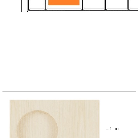
Подходит для установки во вставку А низких лотков для
столовых приборов.
Легко устанавливается и при необходимости снимается.
Размеры
Размер: 130 × 430 × 20 мм
Материалы
Материал: массив дуба
Покрытие: морилка / лак
Цвет: дуб белый
Изделие изготовлено вручную.
Комплектация
В комплект входит:
Держатель TETRIS для 5 баночек специй — 1 шт.