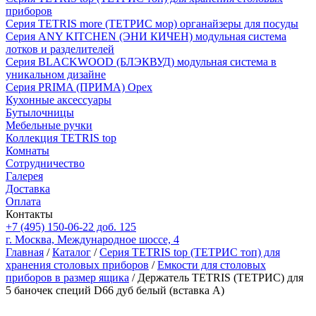
приборов
Серия TETRIS more (ТЕТРИС мор) органайзеры для посуды
Серия ANY KITCHEN (ЭНИ КИЧЕН) модульная система
лотков и разделителей
Серия BLACKWOOD (БЛЭКВУД) модульная система в
уникальном дизайне
Серия PRIMA (ПРИМА) Орех
Кухонные аксессуары
Бутылочницы
Мебельные ручки
Коллекция TETRIS top
Комнаты
Сотрудничество
Галерея
Доставка
Оплата
Контакты
+7 (495) 150-06-22 доб. 125
г. Москва, Международное шоссе, 4
Главная
/
Каталог
/
Серия TETRIS top (ТЕТРИС топ) для
хранения столовых приборов
/
Емкости для столовых
приборов в размер ящика
/ Держатель TETRIS (ТЕТРИС) для
5 баночек специй D66 дуб белый (вставка А)