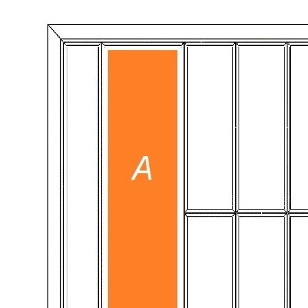
Держатель TETRIS (вставка А) для 5 баночек со специями,
горизонтальный, цвет — дуб белый
Держатель TETRIS предназначен для удобного размещения и
хранения баночек со специями. Аксессуар может
использоваться как совместно с лотками TETRIS, так и
отдельно в качестве самостоятельного органайзера.
Горизонтальная конструкция позволяет компактно разместить
до пяти баночек, обеспечивая удобный доступ к содержимому
и рациональное использование пространства. Изделие
выполнено вручную из натурального массива дуба и покрыто
морилкой с защитным лаковым покрытием, которое
подчеркивает красоту древесины и обеспечивает
долговечность изделия.
Описание товара
Предназначен для хранения до 5 баночек со специями.
Используется совместно с лотками TETRIS или
отдельно.