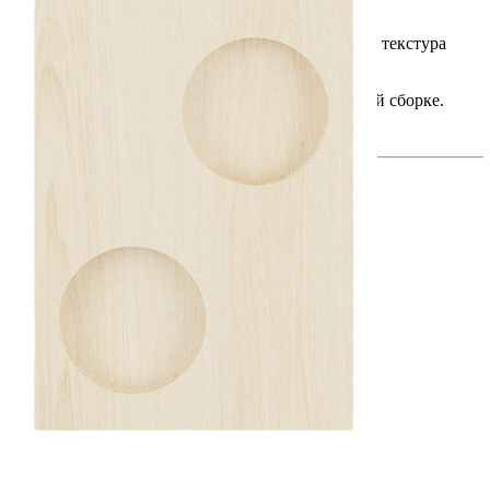
• Изготовлен из натурального массива дуба.
• Эффектный цвет темный орех и выразительная текстура
древесины.
• Высокое качество исполнения благодаря ручной сборке.
Сделано вручную в России
Скачать 3D модель
Информация
Юридическая информация
Политика конфиденциальности
©2020 - 2026 «ONLY-WOOD»
Мы в соцсетях: