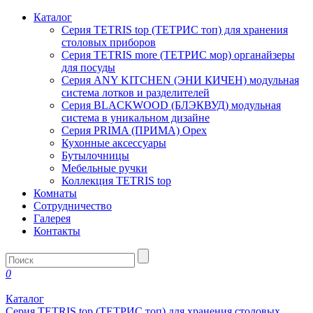
Каталог
Серия TETRIS top (ТЕТРИС топ) для хранения
столовых приборов
Серия TETRIS more (ТЕТРИС мор) органайзеры
для посуды
Серия ANY KITCHEN (ЭНИ КИЧЕН) модульная
система лотков и разделителей
Серия BLACKWOOD (БЛЭКВУД) модульная
система в уникальном дизайне
Серия PRIMA (ПРИМА) Орех
Кухонные аксессуары
Бутылочницы
Мебельные ручки
Коллекция TETRIS top
Комнаты
Сотрудничество
Галерея
Контакты
0
Каталог
Серия TETRIS top (ТЕТРИС топ) для хранения столовых