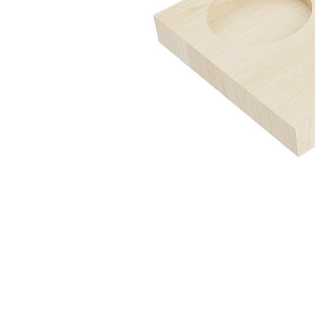
лотков и разделителей
Серия BLACKWOOD (БЛЭКВУД) модульная система в
уникальном дизайне
Серия PRIMA (ПРИМА) Орех
Кухонные аксессуары
Бутылочницы
Мебельные ручки
Коллекция TETRIS top
Контакты
+7 (495) 150-06-22 доб. 125
г. Москва, Международное шоссе, 4
sales@only-wood.com
График работы
Пн-Пт: 09:00 - 18:00
Наверх