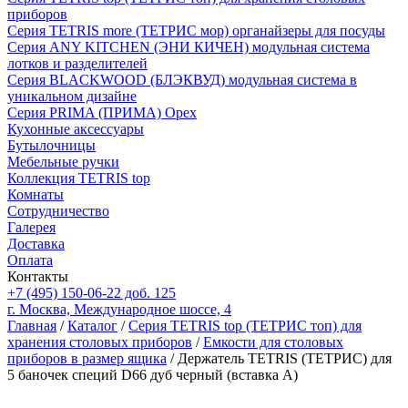
приборов
Серия TETRIS more (ТЕТРИС мор) органайзеры для посуды
Серия ANY KITCHEN (ЭНИ КИЧЕН) модульная система
лотков и разделителей
Серия BLACKWOOD (БЛЭКВУД) модульная система в
уникальном дизайне
Серия PRIMA (ПРИМА) Орех
Кухонные аксессуары
Бутылочницы
Мебельные ручки
Коллекция TETRIS top
Комнаты
Сотрудничество
Галерея
Доставка
Оплата
Контакты
+7 (495) 150-06-22 доб. 125
г. Москва, Международное шоссе, 4
Главная
/
Каталог
/
Серия TETRIS top (ТЕТРИС топ) для
хранения столовых приборов
/
Емкости для столовых
приборов в размер ящика
/ Держатель TETRIS (ТЕТРИС) для
5 баночек специй D66 дуб черный (вставка А)