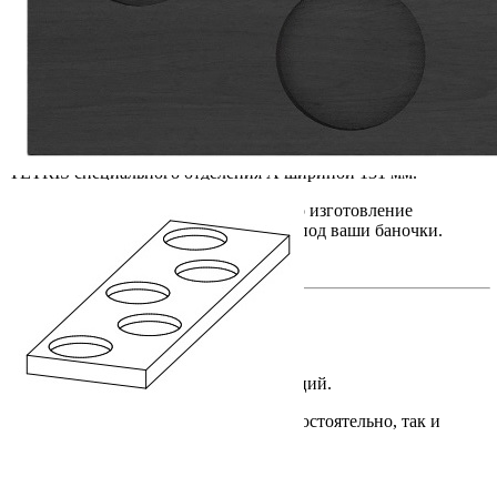
Особенности использования
Для установки держателя необходимо наличие в лотке
TETRIS специального отделения А шириной 131 мм.
По индивидуальному заказу возможно изготовление
держателя с измененными размерами под ваши баночки.
Преимущества
• Компактное и удобное хранение специй.
• Возможность использования как самостоятельно, так и
совместно с лотками TETRIS.
• Изготовлен из натурального массива дуба.