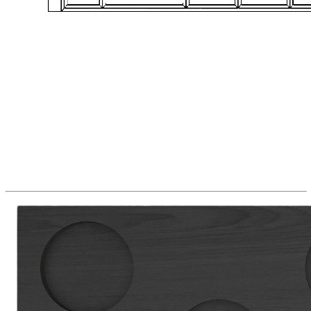
Легко устанавливается и при необходимости снимается.
Размеры
Размер: 130 × 430 × 20 мм
Материалы
Материал: массив дуба
Покрытие: морилка / лак
Цвет: дуб черный
Изделие изготовлено вручную.
Комплектация
В комплект входит:
Держатель TETRIS для 5 баночек специй — 1 шт.
Обратите внимание: баночки для специй в комплект не входят
и приобретаются отдельно.