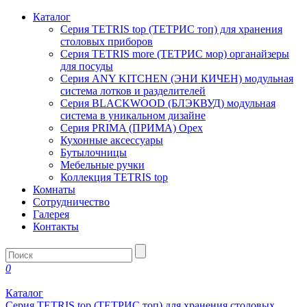
Каталог
Серия TETRIS top (ТЕТРИС топ) для хранения
столовых приборов
Серия TETRIS more (ТЕТРИС мор) органайзеры
для посуды
Серия ANY KITCHEN (ЭНИ КИЧЕН) модульная
система лотков и разделителей
Серия BLACKWOOD (БЛЭКВУД) модульная
система в уникальном дизайне
Серия PRIMA (ПРИМА) Орех
Кухонные аксессуары
Бутылочницы
Мебельные ручки
Коллекция TETRIS top
Комнаты
Сотрудничество
Галерея
Контакты
0
Каталог
Серия TETRIS top (ТЕТРИС топ) для хранения столовых