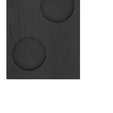
5 940 ₽
Упаковать в подарочную упаковку
В корзину
Купить в 1 клик
Артикул: TE-SPD6-BL
Держатель TETRIS (вставка А) для 5 баночек со специями,