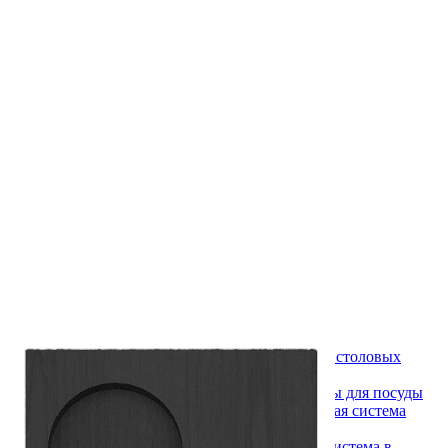
О нас
Доставка
Оплата
Прайс - лист
Контакты
Товары
Серия TETRIS top (ТЕТРИС топ) для хранения столовых
приборов
Серия TETRIS more (ТЕТРИС мор) органайзеры для посуды
Серия ANY KITCHEN (ЭНИ КИЧЕН) модульная система
лотков и разделителей
Серия BLACKWOOD (БЛЭКВУД) модульная система в