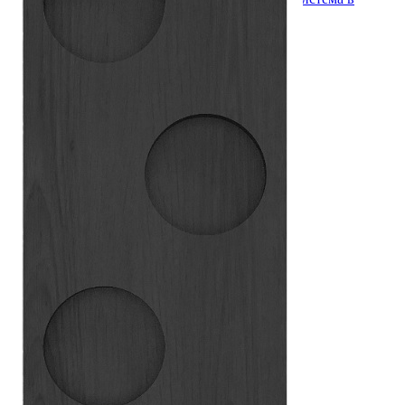
уникальном дизайне
Серия PRIMA (ПРИМА) Орех
Кухонные аксессуары
Бутылочницы
Мебельные ручки
Коллекция TETRIS top
Контакты
+7 (495) 150-06-22 доб. 125
г. Москва, Международное шоссе, 4
sales@only-wood.com
График работы
Пн-Пт: 09:00 - 18:00
Наверх