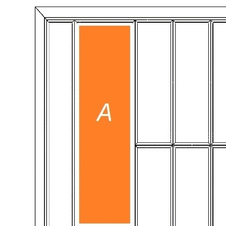
горизонтальный, цвет — дуб черный
Держатель TETRIS предназначен для удобного размещения и
хранения баночек со специями. Аксессуар может
использоваться как совместно с лотками TETRIS, так и
отдельно в качестве самостоятельного органайзера.
Горизонтальная конструкция позволяет компактно разместить
до пяти баночек, обеспечивая удобный доступ к содержимому
и рациональное использование пространства. Изделие
выполнено вручную из натурального массива дуба и покрыто
морилкой с защитным лаковым покрытием, которое
подчеркивает красоту древесины и обеспечивает
долговечность изделия.
Описание товара
Предназначен для хранения до 5 баночек со специями.
Используется совместно с лотками TETRIS или
отдельно.
Подходит для установки во вставку А низких лотков для
столовых приборов.