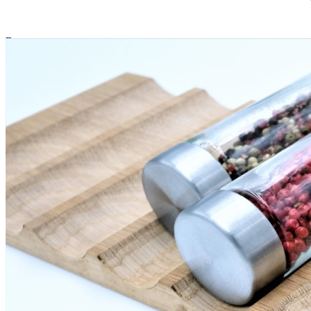
Комплектация
В комплект входит:
Держатель TETRIS для 8 баночек специй — 1 шт.
Обратите внимание: баночки для специй в комплект не входят
и приобретаются отдельно.
Особенности использования
Для установки держателя необходимо наличие в лотке
TETRIS специального отделения А шириной 131 мм.
По индивидуальному заказу возможно изготовление
держателя с измененными размерами под ваши баночки.