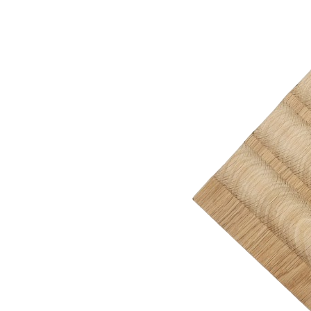
Описание товара
Предназначен для хранения до 8 баночек со специями.
Используется совместно с лотками TETRIS или
отдельно.
Подходит для установки во вставку А низких лотков для
столовых приборов.
Легко устанавливается и при необходимости снимается.
Размеры
Размер: 130 × 430 × 20 мм
Материалы
Материал: массив дуба
Покрытие: морилка / лак
Цвет: дуб светлый
Изделие изготовлено вручную.