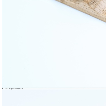
Преимущества
• Компактное и удобное хранение специй.
• Возможность использования как самостоятельно, так и
совместно с лотками TETRIS.
• Изготовлен из натурального массива дуба.
• Эффектный цвет темный орех и выразительная текстура
древесины.
• Высокое качество исполнения благодаря ручной сборке.
Сделано вручную в России
Информация
Юридическая информация
Политика конфиденциальности
©2020 - 2026 «ONLY-WOOD»