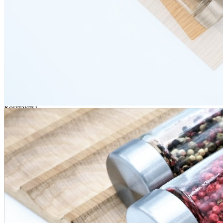
Серия TETRIS top (ТЕТРИС топ) для хранения столовых
приборов
Серия TETRIS more (ТЕТРИС мор) органайзеры для посуды
Серия ANY KITCHEN (ЭНИ КИЧЕН) модульная система
лотков и разделителей
Серия BLACKWOOD (БЛЭКВУД) модульная система в
уникальном дизайне
Серия PRIMA (ПРИМА) Орех
Кухонные аксессуары
Бутылочницы
Мебельные ручки
Коллекция TETRIS top
Контакты
+7 (495) 150-06-22 доб. 125
г. Москва, Международное шоссе, 4
sales@only-wood.com
График работы
Пн-Пт: 09:00 - 18:00
Наверх