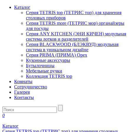
Каталог
Серия TETRIS top (ТЕТРИС топ) для хранения
столовых приборов
Серия TETRIS more (ТЕТРИС мор) органайзеры
для посуды
Серия ANY KITCHEN (ЭНИ КИЧЕН) модульная
система лотков и разделителей
Серия BLACKWOOD (БЛЭКВУД) модульная
система в уникальном дизайне
Серия PRIMA (ПРИМА) Орех
Кухонные аксессуары
Бутылочницы
Мебельные ручки
Коллекция TETRIS top
Комнаты
Сотрудничество
Галерея
Контакты
0
Каталог
Серия TETRIS top (ТЕТРИС топ) для хранения столовых