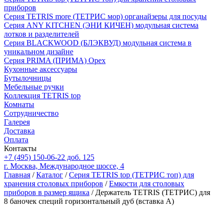
приборов
Серия TETRIS more (ТЕТРИС мор) органайзеры для посуды
Серия ANY KITCHEN (ЭНИ КИЧЕН) модульная система
лотков и разделителей
Серия BLACKWOOD (БЛЭКВУД) модульная система в
уникальном дизайне
Серия PRIMA (ПРИМА) Орех
Кухонные аксессуары
Бутылочницы
Мебельные ручки
Коллекция TETRIS top
Комнаты
Сотрудничество
Галерея
Доставка
Оплата
Контакты
+7 (495) 150-06-22 доб. 125
г. Москва, Международное шоссе, 4
Главная
/
Каталог
/
Серия TETRIS top (ТЕТРИС топ) для
хранения столовых приборов
/
Емкости для столовых
приборов в размер ящика
/ Держатель TETRIS (ТЕТРИС) для
8 баночек специй горизонтальный дуб (вставка А)