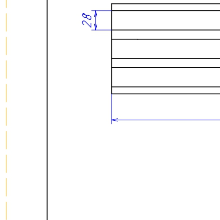
О нас
Доставка
Оплата
Прайс - лист
Контакты
Товары
Серия TETRIS top (ТЕТРИС топ) для хранения столовых
приборов
Серия TETRIS more (ТЕТРИС мор) органайзеры для посуды
Серия ANY KITCHEN (ЭНИ КИЧЕН) модульная система