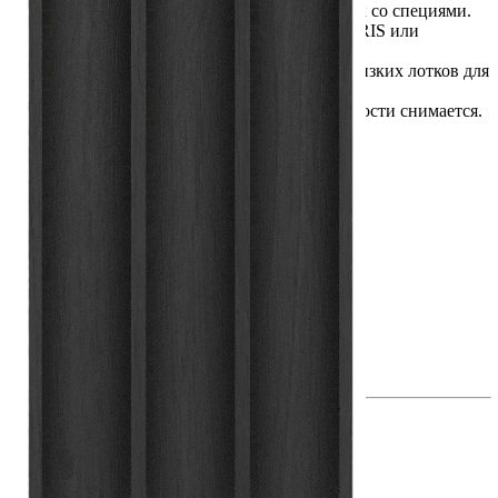
Предназначен для хранения до 9 баночек со специями.
Используется совместно с лотками TETRIS или
отдельно.
Подходит для установки во вставку А низких лотков для
столовых приборов.
Легко устанавливается и при необходимости снимается.
Размеры
Размер: 130 × 430 × 20 мм
Материалы
Материал: массив дуба
Покрытие: морилка / лак
Цвет: дуб черный
Изделие изготовлено вручную.
Комплектация
В комплект входит: