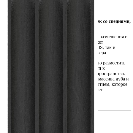
Упаковать в подарочную упаковку
В корзину
Купить в 1 клик
Артикул: TE-SP-V3-BL
Держатель TETRIS (вставка А) для 9 баночек со специями,
вертикальный, цвет — дуб черный
Держатель TETRIS предназначен для удобного размещения и
хранения баночек со специями. Аксессуар может
использоваться как совместно с лотками TETRIS, так и
отдельно в качестве самостоятельного органайзера.
Вертикальная конструкция позволяет компактно разместить
до девяти баночек, обеспечивая удобный доступ к
содержимому и рациональное использование пространства.
Изделие выполнено вручную из натурального массива дуба и
покрыто морилкой с защитным лаковым покрытием, которое
подчеркивает красоту древесины и обеспечивает
долговечность изделия.
Описание товара