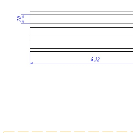
• Возможность использования как самостоятельно, так и
совместно с лотками TETRIS.
• Изготовлен из натурального массива дуба.
• Эффектный цвет темный орех и выразительная текстура
древесины.
• Высокое качество исполнения благодаря ручной сборке.
Сделано вручную в России
Информация
Юридическая информация
Политика конфиденциальности
©2020 - 2026 «ONLY-WOOD»
Мы в соцсетях: