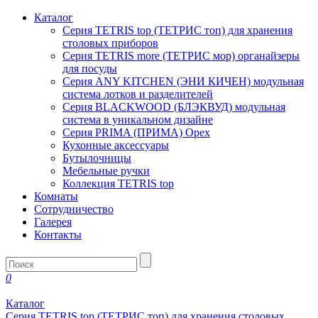
Каталог
Серия TETRIS top (ТЕТРИС топ) для хранения
столовых приборов
Серия TETRIS more (ТЕТРИС мор) органайзеры
для посуды
Серия ANY KITCHEN (ЭНИ КИЧЕН) модульная
система лотков и разделителей
Серия BLACKWOOD (БЛЭКВУД) модульная
система в уникальном дизайне
Серия PRIMA (ПРИМА) Орех
Кухонные аксессуары
Бутылочницы
Мебельные ручки
Коллекция TETRIS top
Комнаты
Сотрудничество
Галерея
Контакты
0
Каталог
Серия TETRIS top (ТЕТРИС топ) для хранения столовых