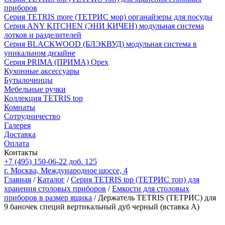
приборов
Серия TETRIS more (ТЕТРИС мор) органайзеры для посуды
Серия ANY KITCHEN (ЭНИ КИЧЕН) модульная система
лотков и разделителей
Серия BLACKWOOD (БЛЭКВУД) модульная система в
уникальном дизайне
Серия PRIMA (ПРИМА) Орех
Кухонные аксессуары
Бутылочницы
Мебельные ручки
Коллекция TETRIS top
Комнаты
Сотрудничество
Галерея
Доставка
Оплата
Контакты
+7 (495) 150-06-22 доб. 125
г. Москва, Международное шоссе, 4
Главная
/
Каталог
/
Серия TETRIS top (ТЕТРИС топ) для
хранения столовых приборов
/
Емкости для столовых
приборов в размер ящика
/ Держатель TETRIS (ТЕТРИС) для
9 баночек специй вертикальный дуб черный (вставка А)