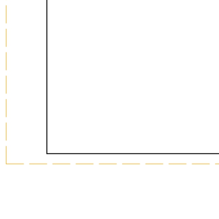
лотков и разделителей
Серия BLACKWOOD (БЛЭКВУД) модульная система в
уникальном дизайне
Серия PRIMA (ПРИМА) Орех
Кухонные аксессуары
Бутылочницы
Мебельные ручки
Коллекция TETRIS top
Контакты
+7 (495) 150-06-22 доб. 125
г. Москва, Международное шоссе, 4
sales@only-wood.com
График работы
Пн-Пт: 09:00 - 18:00
Наверх