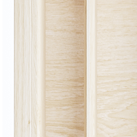
фасада 450 мм, цвет — дуб белый
Деревянный лоток TETRIS 450V1 предназначен для
организации удобного и аккуратного хранения столовых
приборов и кухонных принадлежностей в низких выдвижных
ящиках. Модель разработана специально для ящиков
различных систем глубиной 500 мм и корпуса шириной 450
мм.
Лоток изготовлен вручную из натурального массива дуба с
защитным лаковым покрытием. Используемые материалы
безопасны для применения на кухне и отличаются высокой
прочностью, устойчивостью к ежедневной эксплуатации и
привлекательным внешним видом.
При необходимости лоток можно дополнить специальной
вставкой А, предназначенной для хранения ножей или
баночек со специями.
Описание товара