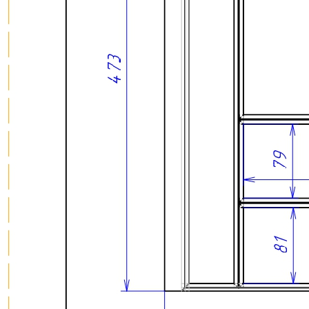
О нас
Доставка
Оплата
Прайс - лист
Контакты
Товары
Серия TETRIS top (ТЕТРИС топ) для хранения столовых
приборов
Серия TETRIS more (ТЕТРИС мор) органайзеры для посуды
Серия ANY KITCHEN (ЭНИ КИЧЕН) модульная система
лотков и разделителей
Серия BLACKWOOD (БЛЭКВУД) модульная система в
уникальном дизайне
Серия PRIMA (ПРИМА) Орех
Кухонные аксессуары