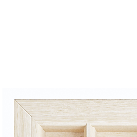
0 ₽
Тип ящика
Blum LEGRABOX
Blum TANDEMBOX
Ваш ящик
(потребуется замер)
Упаковать в подарочную упаковку
В корзину
Купить в 1 клик
Деревянный лоток TETRIS 450V1 из массива дуба для
столовых приборов в ящик глубиной 500 мм, ширина