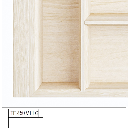
Комплектация
В комплект входит:
Деревянный лоток TETRIS из массива дуба в цвете
«Дуб белый» — 1 шт.
Дополнительно можно приобрести:
Вставку А для хранения ножей;
Вставку А для размещения баночек со специями.
Обратите внимание: вставка А, ножи и баночки для специй в
комплект поставки не входят и приобретаются отдельно.
Преимущества