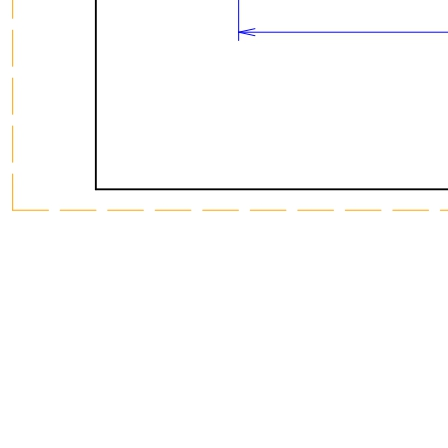
Бутылочницы
Мебельные ручки
Коллекция TETRIS top
Контакты
+7 (495) 150-06-22 доб. 125
г. Москва, Международное шоссе, 4
sales@only-wood.com
График работы
Пн-Пт: 09:00 - 18:00
Наверх