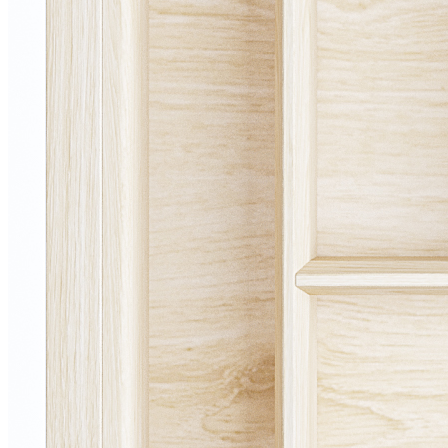
Предназначен для установки в ящик с шириной фасада
450 мм.
Подходит для внутреннего проема шириной 418 мм.
Рассчитан на корпуса с толщиной стенок 16 мм.
Для шкафов с толщиной стенки 18 мм возможно
изготовление с корректировкой ширины.
Совместим с низкими выдвижными ящиками глубиной
500 мм.
Возможна установка дополнительной вставки А для
ножей или специй.
Размеры
Глубина: 473 мм
Высота: 53 мм
Ширина зависит от используемой системы ящика.
Материалы
Материал разделителей: массив дуба
Материал основания: МДФ, облицованный шпоном
дуба
Покрытие: лак
Цвет: дуб белый
Изделие изготовлено вручную.