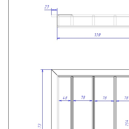
• Изготовлен из натурального массива дуба с выразительной
природной текстурой.
• Обеспечивает удобное, практичное и экологичное хранение
столовых приборов и кухонных принадлежностей.
• Современный дизайн с прямыми линиями и лаконичными
формами гармонично сочетается с актуальными системами
выдвижных ящиков.
• Древесина дуба отличается высокой прочностью,
устойчивостью к износу и воздействию влаги.
• Многослойное лаковое покрытие защищает поверхность от
повреждений и помогает сохранить первоначальный внешний
вид изделия на долгие годы.
• Все элементы лотка изготавливаются и собираются
вручную, что обеспечивает высокое качество исполнения и
внимание к каждой детали.