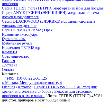
приборов
Серия TETRIS more (ТЕТРИС мор) органайзеры для посуды
Серия ANY KITCHEN (ЭНИ КИЧЕН) модульная система
лотков и разделителей
Серия BLACKWOOD (БЛЭКВУД) модульная система в
уникальном дизайне
Серия PRIMA (ПРИМА) Орех
Кухонные аксессуары
Бутылочницы
Мебельные ручки
Коллекция TETRIS top
Комнаты
Сотрудничество
Галерея
Доставка
Оплата
Контакты
+7 (495) 150-06-22 доб. 125
г. Москва, Международное шоссе, 4
Главная
/
Каталог
/
Серия TETRIS top (ТЕТРИС топ) для
хранения столовых приборов
/
Емкости для столовых
приборов в размер ящика
/ Лоток TETRIS (ТЕТРИС) 450V1
для стол. приборов в базу 450 дуб белый