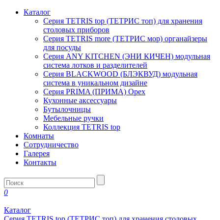
Каталог
Серия TETRIS top (ТЕТРИС топ) для хранения
столовых приборов
Серия TETRIS more (ТЕТРИС мор) органайзеры
для посуды
Серия ANY KITCHEN (ЭНИ КИЧЕН) модульная
система лотков и разделителей
Серия BLACKWOOD (БЛЭКВУД) модульная
система в уникальном дизайне
Серия PRIMA (ПРИМА) Орех
Кухонные аксессуары
Бутылочницы
Мебельные ручки
Коллекция TETRIS top
Комнаты
Сотрудничество
Галерея
Контакты
0
Каталог
Серия TETRIS top (ТЕТРИС топ) для хранения столовых