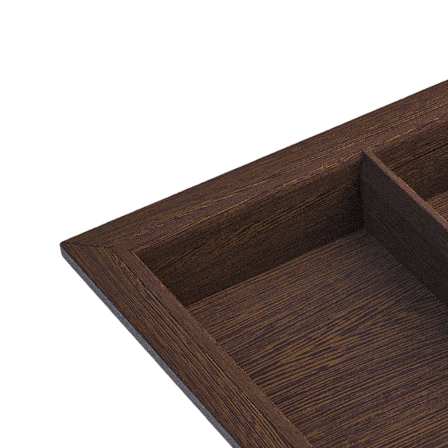
В корзину
Купить в 1 клик
Деревянный лоток TETRIS 450V2 из массива дуба для
столовых приборов в ящик глубиной 500 мм, ширина
фасада 450 мм, цвет — темный орех
Деревянный лоток TETRIS 450V2 предназначен для
организации удобного и аккуратного хранения столовых
приборов и кухонных принадлежностей в низких выдвижных
ящиках. Модель разработана специально для ящиков
различных систем глубиной 500 мм и корпуса шириной 450
мм.
Лоток изготовлен вручную из натурального массива дуба с
защитным лаковым покрытием. Используемые материалы
безопасны для применения на кухне и отличаются высокой
прочностью, устойчивостью к ежедневной эксплуатации и
привлекательным внешним видом.
Описание товара
Предназначен для установки в ящик с шириной фасада