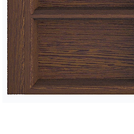
0 ₽
Тип ящика
Blum LEGRABOX
Blum MERIVOBOX
Blum TANDEMBOX
Hettich AVANTECH
Ваш ящик (потребуется замер)
Упаковать в подарочную упаковку