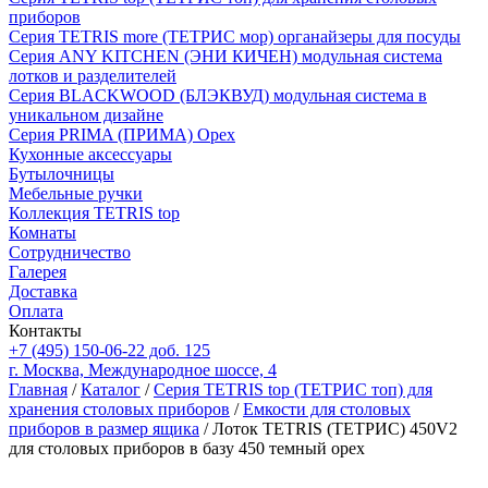
приборов
Серия TETRIS more (ТЕТРИС мор) органайзеры для посуды
Серия ANY KITCHEN (ЭНИ КИЧЕН) модульная система
лотков и разделителей
Серия BLACKWOOD (БЛЭКВУД) модульная система в
уникальном дизайне
Серия PRIMA (ПРИМА) Орех
Кухонные аксессуары
Бутылочницы
Мебельные ручки
Коллекция TETRIS top
Комнаты
Сотрудничество
Галерея
Доставка
Оплата
Контакты
+7 (495) 150-06-22 доб. 125
г. Москва, Международное шоссе, 4
Главная
/
Каталог
/
Серия TETRIS top (ТЕТРИС топ) для
хранения столовых приборов
/
Емкости для столовых
приборов в размер ящика
/ Лоток TETRIS (ТЕТРИС) 450V2
для столовых приборов в базу 450 темный орех