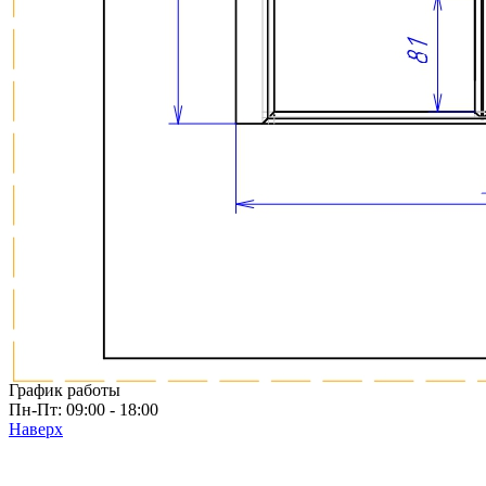
Товары
Серия TETRIS top (ТЕТРИС топ) для хранения столовых
приборов
Серия TETRIS more (ТЕТРИС мор) органайзеры для посуды
Серия ANY KITCHEN (ЭНИ КИЧЕН) модульная система
лотков и разделителей
Серия BLACKWOOD (БЛЭКВУД) модульная система в
уникальном дизайне
Серия PRIMA (ПРИМА) Орех
Кухонные аксессуары
Бутылочницы
Мебельные ручки
Коллекция TETRIS top
Контакты
+7 (495) 150-06-22 доб. 125
г. Москва, Международное шоссе, 4
sales@only-wood.com
График работы
Пн-Пт: 09:00 - 18:00
Наверх