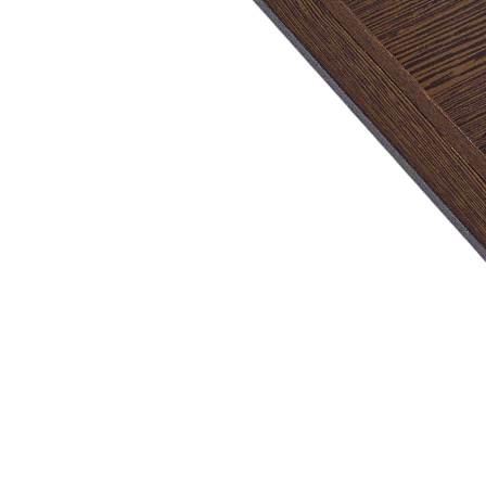
450 мм.
Подходит для внутреннего проема шириной 418 мм.
Рассчитан на корпуса с толщиной стенок 16 мм.
Для шкафов с толщиной стенки 18 мм возможно
изготовление с корректировкой ширины.
Совместим с низкими выдвижными ящиками глубиной
500 мм.
Размеры
Глубина: 473 мм
Высота: 53 мм
Ширина зависит от используемой системы ящика.
Материалы
Материал разделителей: массив дуба
Материал основания: МДФ, облицованный шпоном
дуба
Покрытие: лак
Цвет: темный орех
Изделие изготовлено вручную.