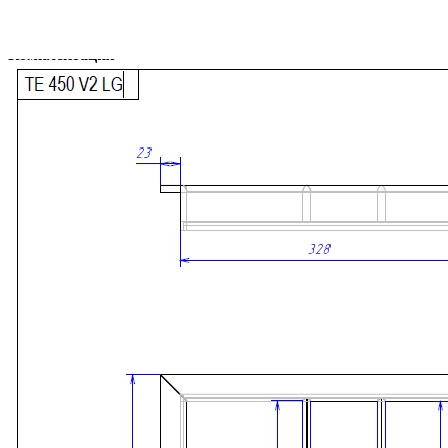
Комплектация
В комплект входит:
Деревянный лоток TETRIS из массива дуба в цвете
«Темный орех» — 1 шт.
Преимущества
• Изготовлен из натурального массива дуба с выразительной
природной текстурой.
• Обеспечивает удобное, практичное и экологичное хранение
столовых приборов и кухонных принадлежностей.
• Современный дизайн с прямыми линиями и лаконичными
формами гармонично сочетается с актуальными системами
выдвижных ящиков.