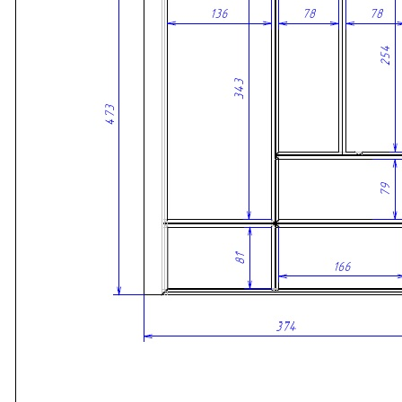
• Древесина дуба отличается высокой прочностью,
устойчивостью к износу и воздействию влаги.
• Многослойное лаковое покрытие защищает поверхность от
повреждений и помогает сохранить первоначальный внешний
вид изделия на долгие годы.
• Все элементы лотка изготавливаются и собираются
вручную, что обеспечивает высокое качество исполнения и
внимание к каждой детали.
Сделано вручную в России
Гарантия: 2 года
Скачать 3D модель
Информация
Юридическая информация
Политика конфиденциальности