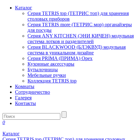
Каталог
Серия TETRIS top (ТЕТРИС топ) для хранения
столовых приборов
Серия TETRIS more (ТЕТРИС мор) органайзеры
для посуды
Серия ANY KITCHEN (ЭНИ КИЧЕН) модульная
система лотков и разделителей
Серия BLACKWOOD (БЛЭКВУД) модульная
система в уникальном дизайне
Серия PRIMA (ПРИМА) Орех
Кухонные аксессуары
Бутылочницы
Мебельные ручки
Коллекция TETRIS top
Комнаты
Сотрудничество
Галерея
Контакты
0
Каталог
Серия TETRIS top (ТЕТРИС топ) для хранения столовых