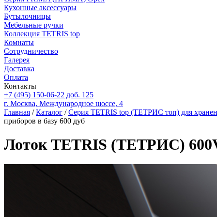
Кухонные аксессуары
Бутылочницы
Мебельные ручки
Коллекция TETRIS top
Комнаты
Сотрудничество
Галерея
Доставка
Оплата
Контакты
+7 (495) 150-06-22 доб. 125
г. Москва, Международное шоссе, 4
Главная
/
Каталог
/
Серия TETRIS top (ТЕТРИС топ) для хране
приборов в базу 600 дуб
Лоток TETRIS (ТЕТРИС) 600V1