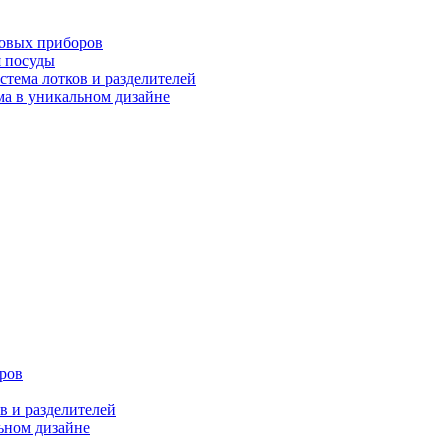
ловых приборов
я посуды
ема лотков и разделителей
 в уникальном дизайне
ров
 и разделителей
ном дизайне