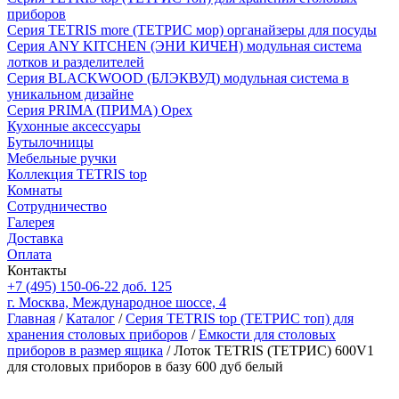
приборов
Серия TETRIS more (ТЕТРИС мор) органайзеры для посуды
Серия ANY KITCHEN (ЭНИ КИЧЕН) модульная система
лотков и разделителей
Серия BLACKWOOD (БЛЭКВУД) модульная система в
уникальном дизайне
Серия PRIMA (ПРИМА) Орех
Кухонные аксессуары
Бутылочницы
Мебельные ручки
Коллекция TETRIS top
Комнаты
Сотрудничество
Галерея
Доставка
Оплата
Контакты
+7 (495) 150-06-22 доб. 125
г. Москва, Международное шоссе, 4
Главная
/
Каталог
/
Серия TETRIS top (ТЕТРИС топ) для
хранения столовых приборов
/
Емкости для столовых
приборов в размер ящика
/ Лоток TETRIS (ТЕТРИС) 600V1
для столовых приборов в базу 600 дуб белый