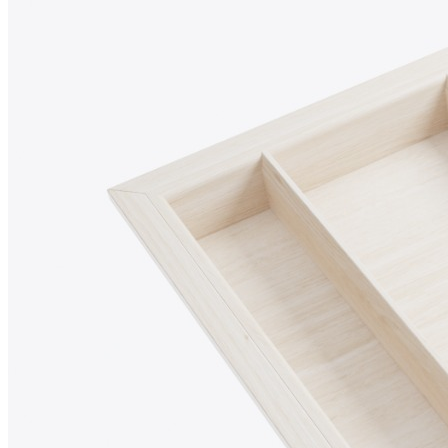
безопасны для применения на кухне и отличаются высокой
прочностью, устойчивостью к ежедневной эксплуатации и
привлекательным внешним видом.
При необходимости лоток можно дополнить специальной
вставкой А, предназначенной для хранения ножей или
баночек со специями.
Описание товара
Предназначен для установки в ящик с шириной фасада
600 мм.
Подходит для внутреннего проема шириной 568 мм.
Рассчитан на корпуса с толщиной стенок 16 мм.
Для шкафов с толщиной стенки 18 мм возможно
изготовление с корректировкой ширины.
Совместим с низкими выдвижными ящиками глубиной
500 мм.
Возможна установка дополнительной вставки А для
ножей или специй.
Размеры