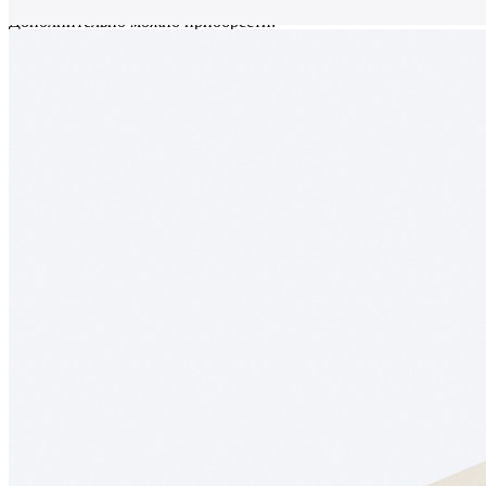
Дополнительно можно приобрести:
Вставку А для хранения ножей;
Вставку А для размещения баночек со специями.
Обратите внимание: вставка А, ножи и баночки для специй в
комплект поставки не входят и приобретаются отдельно.
Преимущества
• Изготовлен из натурального массива дуба с выразительной
природной текстурой.
• Обеспечивает удобное, практичное и экологичное хранение
столовых приборов и кухонных принадлежностей.
• Современный дизайн с прямыми линиями и лаконичными
формами гармонично сочетается с актуальными системами
выдвижных ящиков.
• Древесина дуба отличается высокой прочностью,