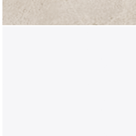
0 ₽
Тип ящика
Blum LEGRABOX
Blum TANDEMBOX
Ваш ящик
(потребуется замер)
Упаковать в подарочную упаковку
В корзину
Купить в 1 клик
Деревянный лоток TETRIS 600V1 из массива дуба для
столовых приборов в ящик глубиной 500 мм, ширина
фасада 600 мм, цвет — дуб белый
Деревянный лоток TETRIS 600V1 предназначен для
организации удобного и аккуратного хранения столовых
приборов и кухонных принадлежностей в низких выдвижных
ящиках. Модель разработана специально для ящиков
различных систем глубиной 500 мм и корпуса шириной 600
мм.
Лоток изготовлен вручную из натурального массива дуба с
защитным лаковым покрытием. Используемые материалы