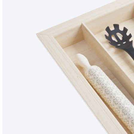
устойчивостью к износу и воздействию влаги.
• Многослойное лаковое покрытие защищает поверхность от
повреждений и помогает сохранить первоначальный внешний
вид изделия на долгие годы.
• Все элементы лотка изготавливаются и собираются
вручную, что обеспечивает высокое качество исполнения и
внимание к каждой детали.
Сделано вручную в России
Гарантия: 2 года
Дополнительно лоток можно оснастить вставкой А для
хранения ножей или баночек со специями. Вставка
приобретается отдельно.
Скачать 3D модель