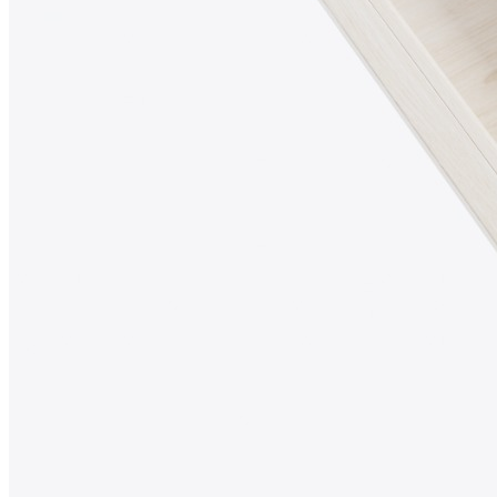
Глубина: 473 мм
Высота: 53 мм
Ширина зависит от используемой системы ящика.
Материалы
Материал разделителей: массив дуба
Материал основания: МДФ, облицованный шпоном
дуба
Покрытие: лак
Цвет: дуб белый
Изделие изготовлено вручную.
Комплектация
В комплект входит:
Деревянный лоток TETRIS из массива дуба в цвете
«Дуб белый» — 1 шт.