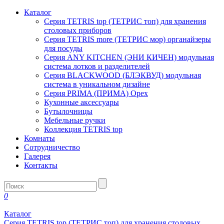
Каталог
Серия TETRIS top (ТЕТРИС топ) для хранения
столовых приборов
Серия TETRIS more (ТЕТРИС мор) органайзеры
для посуды
Серия ANY KITCHEN (ЭНИ КИЧЕН) модульная
система лотков и разделителей
Серия BLACKWOOD (БЛЭКВУД) модульная
система в уникальном дизайне
Серия PRIMA (ПРИМА) Орех
Кухонные аксессуары
Бутылочницы
Мебельные ручки
Коллекция TETRIS top
Комнаты
Сотрудничество
Галерея
Контакты
0
Каталог
Серия TETRIS top (ТЕТРИС топ) для хранения столовых