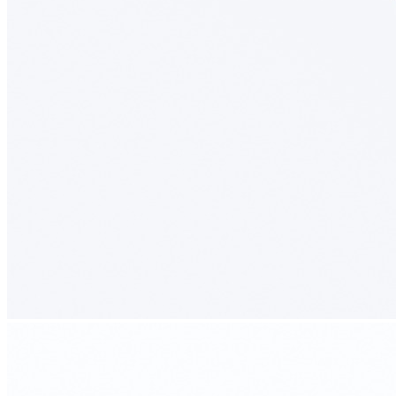
вручную, что обеспечивает высокое качество исполнения и
внимание к каждой детали.
Сделано вручную в России
Гарантия: 2 года
Дополнительно лоток можно оснастить вставкой А для
хранения ножей или баночек со специями. Вставка
приобретается отдельно.
Информация
Юридическая информация
Политика конфиденциальности
©2020 - 2026 «ONLY-WOOD»
Мы в соцсетях: