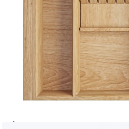
Описание товара
Предназначен для установки в ящик с шириной фасада
600 мм.
Подходит для внутреннего проема шириной 568 мм.
Рассчитан на корпуса с толщиной стенок 16 мм.
Для шкафов с толщиной стенки 18 мм возможно
изготовление с корректировкой ширины.
Совместим с низкими выдвижными ящиками глубиной
500 мм.
Возможна установка дополнительной вставки А для
ножей или специй.
Размеры
Глубина: 473 мм
Высота: 53 мм
Ширина зависит от используемой системы ящика.
Материалы