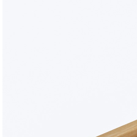
Материал разделителей: массив дуба
Материал основания: МДФ, облицованный шпоном
дуба
Покрытие: лак
Цвет: дуб натуральный
Изделие изготовлено вручную.
Комплектация
В комплект входит:
Деревянный лоток TETRIS из массива дуба с
держателем 13 ножей в цвете «Дуб натуральный» — 1
шт.
Дополнительно можно приобрести:
Вставку А для хранения ножей;
Вставку А для размещения баночек со специями.
Обратите внимание: вставка А, ножи и баночки для специй в