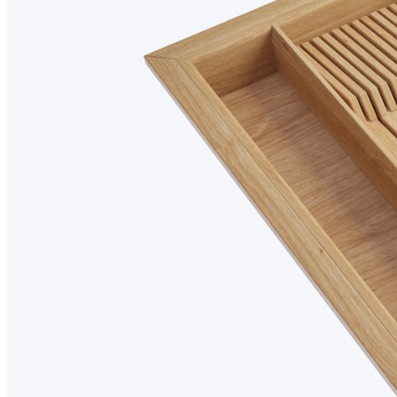
комплект поставки не входят и приобретаются отдельно.
Преимущества
• Изготовлен из натурального массива дуба с выразительной
природной текстурой.
• Обеспечивает удобное, практичное и экологичное хранение
столовых приборов и кухонных принадлежностей.
• Современный дизайн с прямыми линиями и лаконичными
формами гармонично сочетается с актуальными системами
выдвижных ящиков.
• Древесина дуба отличается высокой прочностью,
устойчивостью к износу и воздействию влаги.
• Многослойное лаковое покрытие защищает поверхность от
повреждений и помогает сохранить первоначальный внешний
вид изделия на долгие годы.
• Все элементы лотка изготавливаются и собираются