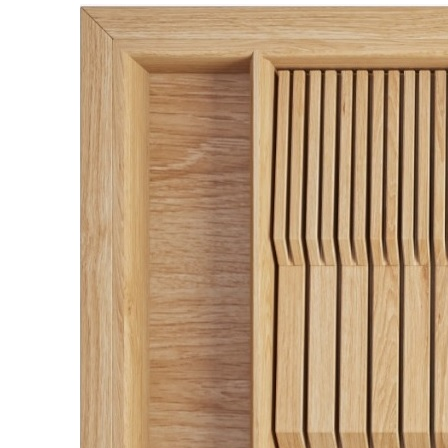
Упаковать в подарочную упаковку
В корзину
Купить в 1 клик
Деревянный лоток TETRIS 600V21 из массива дуба с
держателем 13 ножей для столовых приборов в ящик
глубиной 500 мм, ширина фасада 600 мм, цвет — дуб
натуральный
Деревянный лоток TETRIS 600V21 предназначен для
организации удобного и аккуратного хранения столовых
приборов и кухонных принадлежностей в низких выдвижных
ящиках. Модель разработана специально для ящиков
различных систем глубиной 500 мм и корпуса шириной 600
мм.
Лоток изготовлен вручную из натурального массива дуба с
защитным лаковым покрытием. Используемые материалы
безопасны для применения на кухне и отличаются высокой
прочностью, устойчивостью к ежедневной эксплуатации и
привлекательным внешним видом.
При необходимости лоток можно дополнить специальной
вставкой А, предназначенной для хранения ножей или
баночек со специями.