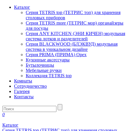
Каталог
Серия TETRIS top (ТЕТРИС топ) для хранения
столовых приборов
Серия TETRIS more (ТЕТРИС мор) органайзеры
для посуды
Серия ANY KITCHEN (ЭНИ КИЧЕН) модульная
система лотков и разделителей
Серия BLACKWOOD (БЛЭКВУД) модульная
система в уникальном дизайне
Серия PRIMA (ПРИМА) Орех
Кухонные аксессуары
Бутылочницы
Мебельные ручки
Коллекция TETRIS top
Комнаты
Сотрудничество
Галерея
Контакты
0
Каталог
Серия TETRIS top (ТЕТРИС топ) для хранения столовых