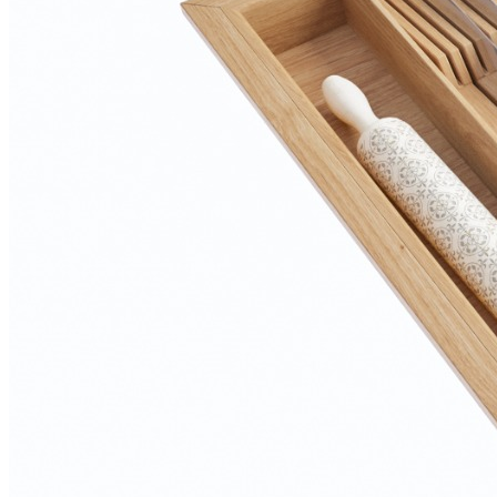
О нас
Доставка
Оплата
Прайс - лист
Контакты
Товары
Серия TETRIS top (ТЕТРИС топ) для хранения столовых
приборов
Серия TETRIS more (ТЕТРИС мор) органайзеры для посуды
Серия ANY KITCHEN (ЭНИ КИЧЕН) модульная система
лотков и разделителей