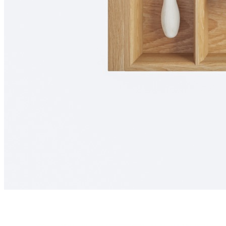
0 ₽
Тип ящика
Blum LEGRABOX
Blum MERIVOBOX
Blum TANDEMBOX
Hettich AVANTECH
Ваш ящик (потребуется замер)