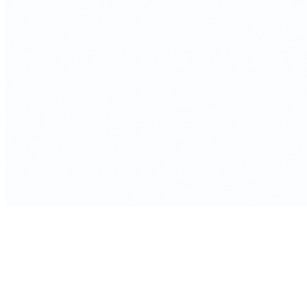
Серия BLACKWOOD (БЛЭКВУД) модульная система в
уникальном дизайне
Серия PRIMA (ПРИМА) Орех
Кухонные аксессуары
Бутылочницы
Мебельные ручки
Коллекция TETRIS top
Контакты
+7 (495) 150-06-22 доб. 125
г. Москва, Международное шоссе, 4
sales@only-wood.com
График работы
Пн-Пт: 09:00 - 18:00
Наверх