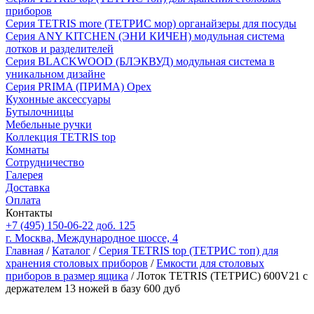
приборов
Серия TETRIS more (ТЕТРИС мор) органайзеры для посуды
Серия ANY KITCHEN (ЭНИ КИЧЕН) модульная система
лотков и разделителей
Серия BLACKWOOD (БЛЭКВУД) модульная система в
уникальном дизайне
Серия PRIMA (ПРИМА) Орех
Кухонные аксессуары
Бутылочницы
Мебельные ручки
Коллекция TETRIS top
Комнаты
Сотрудничество
Галерея
Доставка
Оплата
Контакты
+7 (495) 150-06-22 доб. 125
г. Москва, Международное шоссе, 4
Главная
/
Каталог
/
Серия TETRIS top (ТЕТРИС топ) для
хранения столовых приборов
/
Емкости для столовых
приборов в размер ящика
/ Лоток TETRIS (ТЕТРИС) 600V21 с
держателем 13 ножей в базу 600 дуб