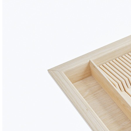
различных систем глубиной 500 мм и корпуса шириной 600
мм.
Лоток изготовлен вручную из натурального массива дуба с
защитным лаковым покрытием. Используемые материалы
безопасны для применения на кухне и отличаются высокой
прочностью, устойчивостью к ежедневной эксплуатации и
привлекательным внешним видом.
При необходимости лоток можно дополнить специальной
вставкой А, предназначенной для хранения ножей или
баночек со специями.
Описание товара
Предназначен для установки в ящик с шириной фасада
600 мм.
Подходит для внутреннего проема шириной 568 мм.
Рассчитан на корпуса с толщиной стенок 16 мм.
Для шкафов с толщиной стенки 18 мм возможно
изготовление с корректировкой ширины.
Совместим с низкими выдвижными ящиками глубиной