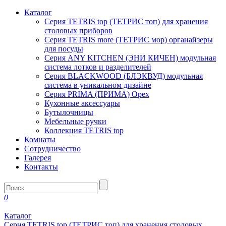
Каталог
Серия TETRIS top (ТЕТРИС топ) для хранения
столовых приборов
Серия TETRIS more (ТЕТРИС мор) органайзеры
для посуды
Серия ANY KITCHEN (ЭНИ КИЧЕН) модульная
система лотков и разделителей
Серия BLACKWOOD (БЛЭКВУД) модульная
система в уникальном дизайне
Серия PRIMA (ПРИМА) Орех
Кухонные аксессуары
Бутылочницы
Мебельные ручки
Коллекция TETRIS top
Комнаты
Сотрудничество
Галерея
Контакты
0
Каталог
Серия TETRIS top (ТЕТРИС топ) для хранения столовых