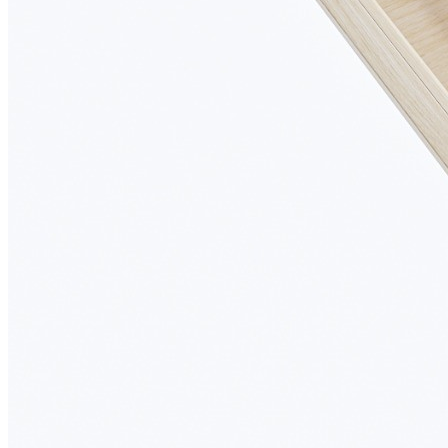
500 мм.
Возможна установка дополнительной вставки А для
ножей или специй.
Размеры
Глубина: 473 мм
Высота: 53 мм
Ширина зависит от используемой системы ящика.
Материалы
Материал разделителей: массив дуба
Материал основания: МДФ, облицованный шпоном
дуба
Покрытие: лак
Цвет: дуб белый
Изделие изготовлено вручную.
Комплектация