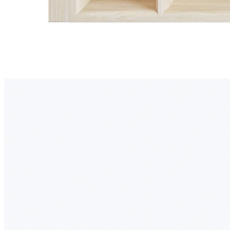
21 690 ₽
Тип ящика
Blum LEGRABOX
Blum TANDEMBOX
Ваш ящик
(потребуется замер)
Упаковать в подарочную упаковку
В корзину
Купить в 1 клик
Деревянный лоток TETRIS 600V21 из массива дуба с
держателем 13 ножей для столовых приборов в ящик
глубиной 500 мм, ширина фасада 600 мм, цвет — дуб
белый
Деревянный лоток TETRIS 600V21 предназначен для
организации удобного и аккуратного хранения столовых
приборов и кухонных принадлежностей в низких выдвижных
ящиках. Модель разработана специально для ящиков