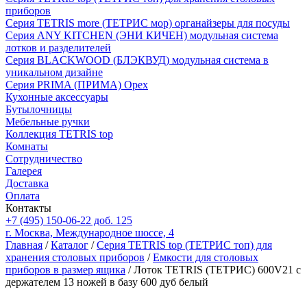
приборов
Серия TETRIS more (ТЕТРИС мор) органайзеры для посуды
Серия ANY KITCHEN (ЭНИ КИЧЕН) модульная система
лотков и разделителей
Серия BLACKWOOD (БЛЭКВУД) модульная система в
уникальном дизайне
Серия PRIMA (ПРИМА) Орех
Кухонные аксессуары
Бутылочницы
Мебельные ручки
Коллекция TETRIS top
Комнаты
Сотрудничество
Галерея
Доставка
Оплата
Контакты
+7 (495) 150-06-22 доб. 125
г. Москва, Международное шоссе, 4
Главная
/
Каталог
/
Серия TETRIS top (ТЕТРИС топ) для
хранения столовых приборов
/
Емкости для столовых
приборов в размер ящика
/ Лоток TETRIS (ТЕТРИС) 600V21 с
держателем 13 ножей в базу 600 дуб белый