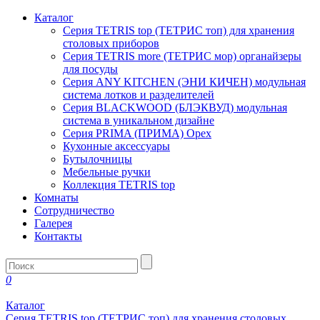
Каталог
Серия TETRIS top (ТЕТРИС топ) для хранения
столовых приборов
Серия TETRIS more (ТЕТРИС мор) органайзеры
для посуды
Серия ANY KITCHEN (ЭНИ КИЧЕН) модульная
система лотков и разделителей
Серия BLACKWOOD (БЛЭКВУД) модульная
система в уникальном дизайне
Серия PRIMA (ПРИМА) Орех
Кухонные аксессуары
Бутылочницы
Мебельные ручки
Коллекция TETRIS top
Комнаты
Сотрудничество
Галерея
Контакты
0
Каталог
Серия TETRIS top (ТЕТРИС топ) для хранения столовых