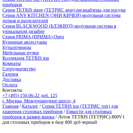
приборов
Серия TETRIS more (ТЕТРИС мор) органайзеры для посуды
Серия ANY KITCHEN (ЭНИ КИЧЕН) модульная система
лотков и разделителей
Серия BLACKWOOD (БЛЭКВУД) модульная система в
уникальном дизайне
Серия PRIMA (ПРИМА) Орех
Кухонные аксессуары
Бутылочницы
Мебельные ручки
Коллекция TETRIS top
Комнаты
Сотрудничество
Галерея
Доставка
Оплата
Контакты
+7 (495) 150-06-22 доб. 125
г. Москва, Международное шоссе, 4
Главная
/
Каталог
/
Серия TETRIS top (ТЕТРИС топ) для
хранения столовых приборов
/
Емкости для столовых
приборов в размер ящика
/ Лоток TETRIS (ТЕТРИС) 800V1
для столовых приборов в базу 800 дуб черный